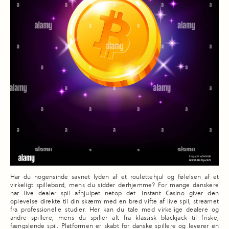
Har du nogensinde savnet lyden af et roulettehjul og følelsen af et
virkeligt spillebord, mens du sidder derhjemme? For mange danskere
har live dealer spil afhjulpet netop det. Instant Casino giver den
oplevelse direkte til din skærm med en bred vifte af live spil, streamet
fra professionelle studier. Her kan du tale med virkelige dealere og
andre spillere, mens du spiller alt fra klassisk blackjack til friske,
fængslende spil. Platformen er skabt for danske spillere og leverer en