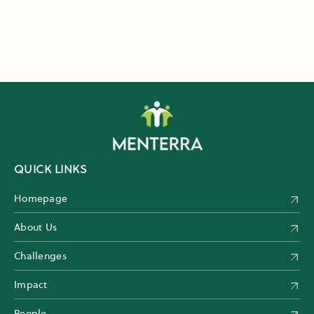
QUICK LINKS
Homepage
About Us
Challenges
Impact
People