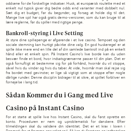
oddsene for de forskellige indsatser. Husk, at europæisk roulette med et
enkelt nul typisk giver dig bedre odds end varianter med dobbelt nul.
Sæt dig et budget, før du begynder, og forsøg at holde dig til det.
Mange live spil har også gratis demo-versioner, som du kan bruge til at
lære reglerne, før du spiller med rigtige penge.
Bankroll-styring i Live Setting
At styre dine spillepenge er afgørende i et live casino. Tempoet og den
sociale stemning kan hurtigt påvirke dine valg. En god huskeregel er at
spille ikke mere end en lille del af din samlede bankroll ind på en enkelt
hånd eller et enkelt spin. På Instant Casino’s live borde kan du uden
besvær finde et bord, hvor indsatsgrænserne passer til din plan. Det er
også fornuftigt at bestemme sig for på forhånd, hvornår du vil stoppe,
såvel hvis du vinder og hvis du taber. At vide, hvornår man skal rejse sig
fra bordet med gevinster, er lige så vigtigt som at stoppe efter nogle
dårlige runder. Denne disciplin bidrager til at sikre, at spillet forbliver en
fornøjelse i lang tid.
Sådan Kommer du i Gang med Live
Casino på Instant Casino
For at starte at spille live hos Instant Casino, skal du først oprette en
konto. Proceduren er nem og uproblematisk for danskere. Efter
tilmeldingen skal du validere din identitet. Det er et krav i loven i