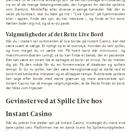
Danmark for at fremme ansvarligt spil. Så kan du foretage en indbetaling
via en af de mange betalingsmetoder, der fungerer for danske spillere,
som Dankort, MobilePay eller diverse e-penge-tjenester. Når der er
saldo på kontoen, skal du bare gå ind i “Live Casino” på hjemmesiden
eller i appen, finde det spil, du har interesse i, og finde et frit bord.
Værten byder dig ind, og så er du parat.
Valgmuligheder af det Rette Live Bord
Når du i starten ser sortimentet af live borde på Instant Casino, kan det
være svært at vælge. Et nyttigt tip er at overveje, hvordan du selv spiller,
og hvor meget du vil sætte ind. På hvert bord står minimums- og
maksimumsindsatsen synligt, så du kan finde et beløb, der er passende.
Det kan være en smart idé at betragte et bord i et minut, før du melder
dig på. På den måde får du en fornemmelse af dealeren og spillets
tempo. Er du ny spiller, kan det være hensigtsmæssigt at starte ved et
bord med beskedne indsatser og et afslappet tempo. Rutinerede spillere
kan søge efter borde med større grænser og mere avancerede spil.
Instant Casino har så mange valgmuligheder, at de fleste finder et bord,
der føles som tilpasset.
Gevinster ved at Spille Live hos
Instant Casino
Når du prøver live dealer spil på Instant Casino, modtager du mere end
bare spillet selv. Platformen har en dansk licens fra Spillemyndigheden.