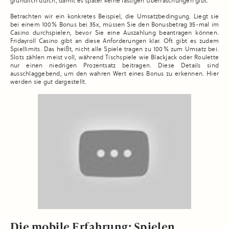
gründlich durch, damit es später keine lästigen Überraschungen gibt.
Betrachten wir ein konkretes Beispiel, die Umsatzbedingung. Liegt sie
bei einem 100% Bonus bei 35x, müssen Sie den Bonusbetrag 35-mal im
Casino durchspielen, bevor Sie eine Auszahlung beantragen können.
Fridayroll Casino gibt an diese Anforderungen klar. Oft gibt es zudem
Spiellimits. Das heißt, nicht alle Spiele tragen zu 100% zum Umsatz bei.
Slots zählen meist voll, während Tischspiele wie Blackjack oder Roulette
nur einen niedrigen Prozentsatz beitragen. Diese Details sind
ausschlaggebend, um den wahren Wert eines Bonus zu erkennen. Hier
werden sie gut dargestellt.
Die mobile Erfahrung: Spielen