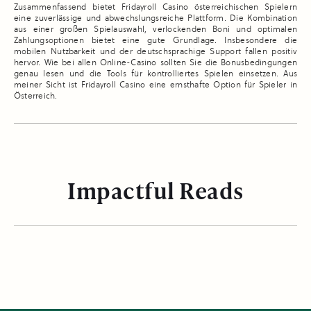
Zusammenfassend bietet Fridayroll Casino österreichischen Spielern
eine zuverlässige und abwechslungsreiche Plattform. Die Kombination
aus einer großen Spielauswahl, verlockenden Boni und optimalen
Zahlungsoptionen bietet eine gute Grundlage. Insbesondere die
mobilen Nutzbarkeit und der deutschsprachige Support fallen positiv
hervor. Wie bei allen Online-Casino sollten Sie die Bonusbedingungen
genau lesen und die Tools für kontrolliertes Spielen einsetzen. Aus
meiner Sicht ist Fridayroll Casino eine ernsthafte Option für Spieler in
Österreich.
Impactful Reads