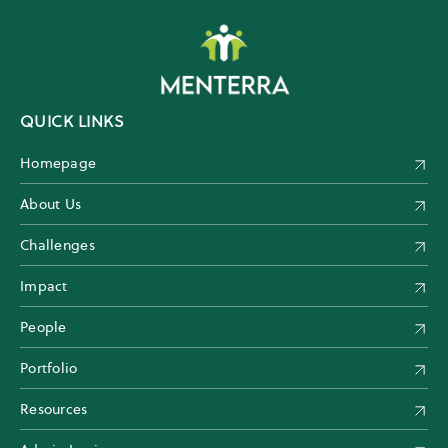
QUICK LINKS
Homepage
About Us
Challenges
Impact
People
Portfolio
Resources