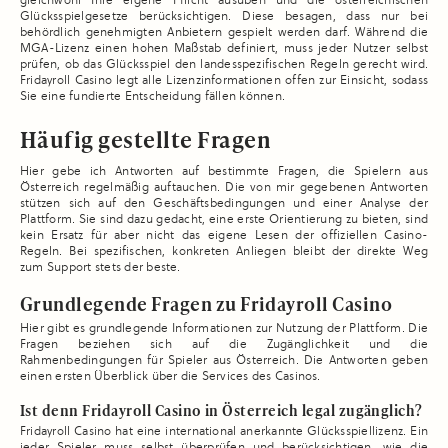
gleichwohl Ihre eigene Pflicht ausüben und die österreichischen
Glücksspielgesetze berücksichtigen. Diese besagen, dass nur bei
behördlich genehmigten Anbietern gespielt werden darf. Während die
MGA-Lizenz einen hohen Maßstab definiert, muss jeder Nutzer selbst
prüfen, ob das Glücksspiel den landesspezifischen Regeln gerecht wird.
Fridayroll Casino legt alle Lizenzinformationen offen zur Einsicht, sodass
Sie eine fundierte Entscheidung fällen können.
Häufig gestellte Fragen
Hier gebe ich Antworten auf bestimmte Fragen, die Spielern aus
Österreich regelmäßig auftauchen. Die von mir gegebenen Antworten
stützen sich auf den Geschäftsbedingungen und einer Analyse der
Plattform. Sie sind dazu gedacht, eine erste Orientierung zu bieten, sind
kein Ersatz für aber nicht das eigene Lesen der offiziellen Casino-
Regeln. Bei spezifischen, konkreten Anliegen bleibt der direkte Weg
zum Support stets der beste.
Grundlegende Fragen zu Fridayroll Casino
Hier gibt es grundlegende Informationen zur Nutzung der Plattform. Die
Fragen beziehen sich auf die Zugänglichkeit und die
Rahmenbedingungen für Spieler aus Österreich. Die Antworten geben
einen ersten Überblick über die Services des Casinos.
Ist denn Fridayroll Casino in Österreich legal zugänglich?
Fridayroll Casino hat eine international anerkannte Glücksspiellizenz. Ein