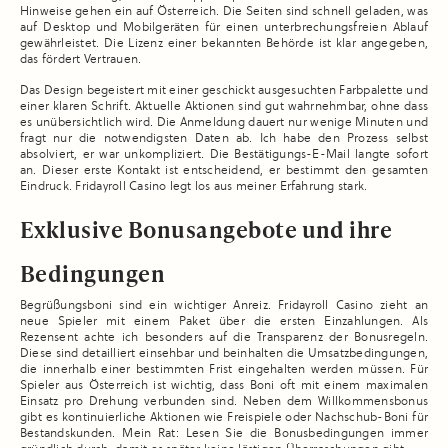
Hinweise gehen ein auf Österreich. Die Seiten sind schnell geladen, was
auf Desktop und Mobilgeräten für einen unterbrechungsfreien Ablauf
gewährleistet. Die Lizenz einer bekannten Behörde ist klar angegeben,
das fördert Vertrauen.
Das Design begeistert mit einer geschickt ausgesuchten Farbpalette und
einer klaren Schrift. Aktuelle Aktionen sind gut wahrnehmbar, ohne dass
es unübersichtlich wird. Die Anmeldung dauert nur wenige Minuten und
fragt nur die notwendigsten Daten ab. Ich habe den Prozess selbst
absolviert, er war unkompliziert. Die Bestätigungs-E-Mail langte sofort
an. Dieser erste Kontakt ist entscheidend, er bestimmt den gesamten
Eindruck. Fridayroll Casino legt los aus meiner Erfahrung stark.
Exklusive Bonusangebote und ihre
Bedingungen
Begrüßungsboni sind ein wichtiger Anreiz. Fridayroll Casino zieht an
neue Spieler mit einem Paket über die ersten Einzahlungen. Als
Rezensent achte ich besonders auf die Transparenz der Bonusregeln.
Diese sind detailliert einsehbar und beinhalten die Umsatzbedingungen,
die innerhalb einer bestimmten Frist eingehalten werden müssen. Für
Spieler aus Österreich ist wichtig, dass Boni oft mit einem maximalen
Einsatz pro Drehung verbunden sind. Neben dem Willkommensbonus
gibt es kontinuierliche Aktionen wie Freispiele oder Nachschub-Boni für
Bestandskunden. Mein Rat: Lesen Sie die Bonusbedingungen immer