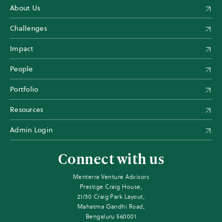
About Us
Challenges
Impact
People
Portfolio
Resources
Admin Login
Connect with us
Menterra Venture Advisors
Prestige Craig House,
21/30 Craig Park Layout,
Mahatma Gandhi Road,
Bengaluru 560001