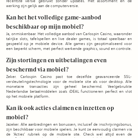
recentste versie gebruikt zonder updates. Het assortiment en de
werking zijn gelijk aan de computerversie.
Kan het het volledige game-aanbod
beschikbaar op mijn mobiel?
Ja, onmiskenbaar. Het volledige aanbod van Carlospin Casino, waaronder
talrijke slots, tafelspellen en live dealer games, is totaal speelbaar en
gespeeld op je mobiele device. Alle games zijn geoptimaliseerd voor
een beperkt scherm, met perfect werkende graphics, sound en controle.
Zijn stortingen en uitbetalingen even
beschermd via mobiel?
Zeker. Carlospin Casino past toe dezelfde geavanceerde SSL-
versleutelingstechnologie voor de mobiele site als voor desktop. Alle
monetaire transacties zijn geheel beschermd. Veelgebruikte
Nederlandse betaalmiddelen zoals iDEAL functioneren perfect en vlot
op het mobiele platform.
Kan ik ook acties claimen en inzetten op
mobiel?
Jazeker. Alle aanbiedingen en bonussen, inclusief de inschrijvingsbonus,
zijn beschikbaar voor mobiele spelers. Je kunt ze eenvoudig claimen via
de ‘Acties’ rubriek op de mobiele site. Check wel altijd even de