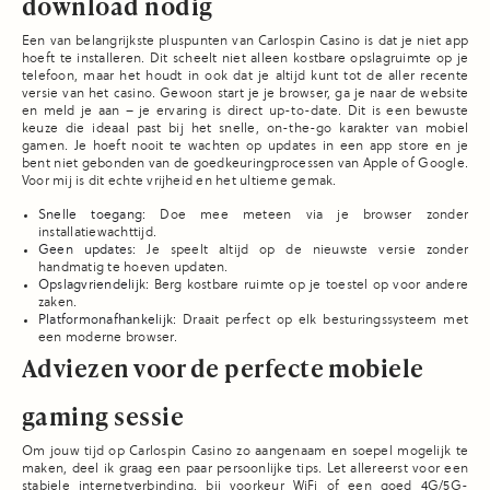
download nodig
Een van belangrijkste pluspunten van Carlospin Casino is dat je niet app
hoeft te installeren. Dit scheelt niet alleen kostbare opslagruimte op je
telefoon, maar het houdt in ook dat je altijd kunt tot de aller recente
versie van het casino. Gewoon start je je browser, ga je naar de website
en meld je aan – je ervaring is direct up-to-date. Dit is een bewuste
keuze die ideaal past bij het snelle, on-the-go karakter van mobiel
gamen. Je hoeft nooit te wachten op updates in een app store en je
bent niet gebonden van de goedkeuringprocessen van Apple of Google.
Voor mij is dit echte vrijheid en het ultieme gemak.
Snelle toegang:
Doe mee meteen via je browser zonder
installatiewachttijd.
Geen updates:
Je speelt altijd op de nieuwste versie zonder
handmatig te hoeven updaten.
Opslagvriendelijk:
Berg kostbare ruimte op je toestel op voor andere
zaken.
Platformonafhankelijk:
Draait perfect op elk besturingssysteem met
een moderne browser.
Adviezen voor de perfecte mobiele
gaming sessie
Om jouw tijd op Carlospin Casino zo aangenaam en soepel mogelijk te
maken, deel ik graag een paar persoonlijke tips. Let allereerst voor een
stabiele internetverbinding, bij voorkeur WiFi of een goed 4G/5G-