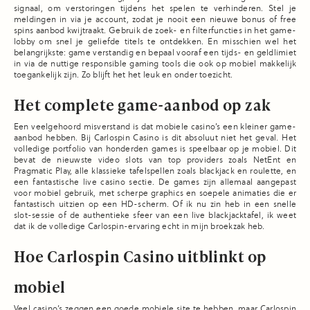
signaal, om verstoringen tijdens het spelen te verhinderen. Stel je
meldingen in via je account, zodat je nooit een nieuwe bonus of free
spins aanbod kwijtraakt. Gebruik de zoek- en filterfuncties in het game-
lobby om snel je geliefde titels te ontdekken. En misschien wel het
belangrijkste: game verstandig en bepaal vooraf een tijds- en geldlimiet
in via de nuttige responsible gaming tools die ook op mobiel makkelijk
toegankelijk zijn. Zo blijft het het leuk en onder toezicht.
Het complete game-aanbod op zak
Een veelgehoord misverstand is dat mobiele casino’s een kleiner game-
aanbod hebben. Bij Carlospin Casino is dit absoluut niet het geval. Het
volledige portfolio van honderden games is speelbaar op je mobiel. Dit
bevat de nieuwste video slots van top providers zoals NetEnt en
Pragmatic Play, alle klassieke tafelspellen zoals blackjack en roulette, en
een fantastische live casino sectie. De games zijn allemaal aangepast
voor mobiel gebruik, met scherpe graphics en soepele animaties die er
fantastisch uitzien op een HD-scherm. Of ik nu zin heb in een snelle
slot-sessie of de authentieke sfeer van een live blackjacktafel, ik weet
dat ik de volledige Carlospin-ervaring echt in mijn broekzak heb.
Hoe Carlospin Casino uitblinkt op
mobiel
Veel casino’s zeggen een goede mobiele site te hebben, maar Carlospin