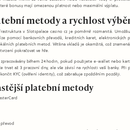
které bonusy mají omezenou platnost nebo maximální výplatu.
latební metody a rychlost výbě
frastruktura v Slotspalace casino cz je poměrně rozmanitá. Umožňu
níze pomocí bankovních převodů, kreditních karet, elektronických 
okálních platebních metod. Většina vkladů je okamžitá, což znamen
vrzení pokračovat ve hře.
u zpracovávány během 24 hodin, pokud použijete e‑wallet nebo kart
 trvat až 3 pracovní dny, ale vše závisí na rychlosti vaší banky. Při p
končit KYC (ověření identity), což zabraňuje zpožděním později.
stější platební metody
asterCard
 převod