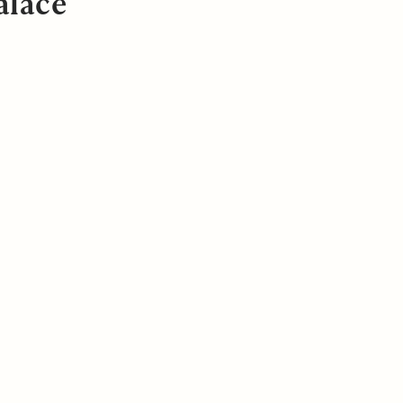
palace