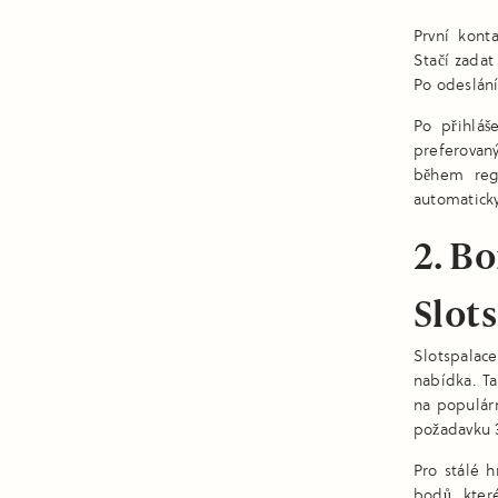
První kont
Stačí zadat
Po odeslání
Po přihláš
preferovan
během regi
automaticky
2. B
Slot
Slotspalac
nabídka. Ta
na populár
požadavku 
Pro stálé h
bodů, kter