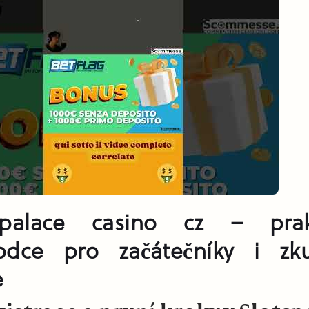
spalace casino cz – prak
odce pro začátečníky i zk
e