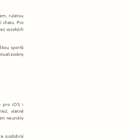
kem, ruletou
í chatu. Pro
bez vysokých
ídkou sportů
ktualizovány
ce pro iOS i
nkcí, včetně
vám neunikly
káte podobný