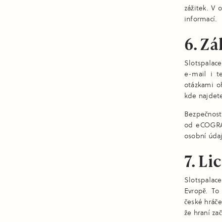
zážitek. V 
informací.
6. Z
Slotspalace
e‑mail i t
otázkami o
kde najdete
Bezpečnost
od eCOGRA.
osobní úda
7. L
Slotspalace
Evropě. To
české hráče
že hraní za