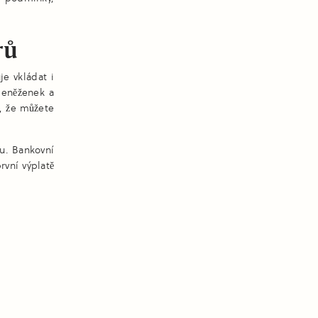
rů
je vkládat i
peněženek a
á, že můžete
u. Bankovní
rvní výplatě