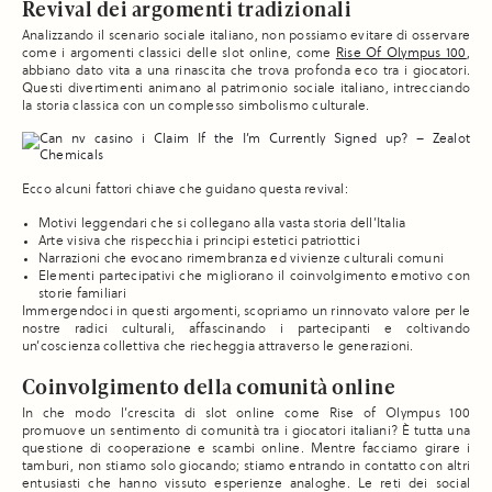
Revival dei argomenti tradizionali
Analizzando il scenario sociale italiano, non possiamo evitare di osservare
come i argomenti classici delle slot online, come
Rise Of Olympus 100
,
abbiano dato vita a una rinascita che trova profonda eco tra i giocatori.
Questi divertimenti animano al patrimonio sociale italiano, intrecciando
la storia classica con un complesso simbolismo culturale.
Ecco alcuni fattori chiave che guidano questa revival:
Motivi leggendari che si collegano alla vasta storia dell’Italia
Arte visiva che rispecchia i principi estetici patriottici
Narrazioni che evocano rimembranza ed vivienze culturali comuni
Elementi partecipativi che migliorano il coinvolgimento emotivo con
storie familiari
Immergendoci in questi argomenti, scopriamo un rinnovato valore per le
nostre radici culturali, affascinando i partecipanti e coltivando
un’coscienza collettiva che riecheggia attraverso le generazioni.
Coinvolgimento della comunità online
In che modo l’crescita di slot online come Rise of Olympus 100
promuove un sentimento di comunità tra i giocatori italiani? È tutta una
questione di cooperazione e scambi online. Mentre facciamo girare i
tamburi, non stiamo solo giocando; stiamo entrando in contatto con altri
entusiasti che hanno vissuto esperienze analoghe. Le reti dei social