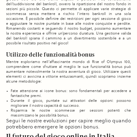
dell’suddivisione del bankroll, ovvero la ripartizione del nostro fondo in
sezioni più piccole. Questo ci permette di applicare varie strategie di
scommessa senza mettere a rischio l’intero bankroll in una sola
occasione. È possibile definire dei restrizioni per ogni sessione di gioco
e aggiustare le nostre puntate in base alle nostre conquiste e perdite.
Rimanendo costanti e seguendo il nostro budget, possiamo aumentare
la nostra esperienza e offrire un’percorso duratura. Una gestione valida
del bankroll spiana il cammino a un divertimento sostenibile e a un
possibile risultato positivo nel gioco!
Utilizzo delle funzionalità bonus
Mentre esploriamo nell’affascinante mondo di Rise of Olympus 100,
comprendere come sfruttare al meglio le sue funzionalità bonus può
aumentare notevolmente la nostra avventura di gioco. Utilizzare questi
elementi ci avvicina a vittorie entusiasmanti, quindi scopriamo insieme
alcune metodologie:
Fate attenzione ai icone bonus: sono fondamentali per accedere a
fantastiche premi.
Durante il gioco, puntate sui attivatori delle opzioni: possono
migliorare il nostro capacità di successo.
Risparmia le nostre scommesse per sessioni potenti che
massimizzano le possibilità bonus.
Segui le nostre evoluzioni per capire meglio quando
potrebbero emergere le opzioni bonus.