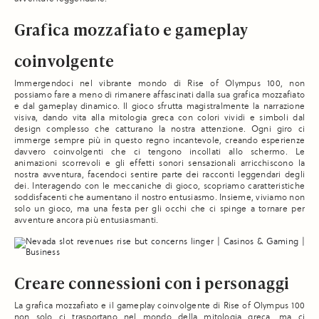
Grafica mozzafiato e gameplay
coinvolgente
Immergendoci nel vibrante mondo di Rise of Olympus 100, non
possiamo fare a meno di rimanere affascinati dalla sua grafica mozzafiato
e dal gameplay dinamico. Il gioco sfrutta magistralmente la narrazione
visiva, dando vita alla mitologia greca con colori vividi e simboli dal
design complesso che catturano la nostra attenzione. Ogni giro ci
immerge sempre più in questo regno incantevole, creando esperienze
davvero coinvolgenti che ci tengono incollati allo schermo. Le
animazioni scorrevoli e gli effetti sonori sensazionali arricchiscono la
nostra avventura, facendoci sentire parte dei racconti leggendari degli
dei. Interagendo con le meccaniche di gioco, scopriamo caratteristiche
soddisfacenti che aumentano il nostro entusiasmo. Insieme, viviamo non
solo un gioco, ma una festa per gli occhi che ci spinge a tornare per
avventure ancora più entusiasmanti.
Creare connessioni con i personaggi
La grafica mozzafiato e il gameplay coinvolgente di Rise of Olympus 100
non solo ci trasportano nel mondo della mitologia greca, ma ci