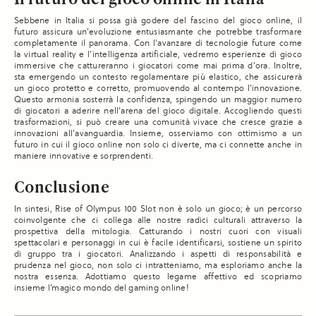
Il futuro del gioco online in Italia
Sebbene in Italia si possa già godere del fascino del gioco online, il
futuro assicura un’evoluzione entusiasmante che potrebbe trasformare
completamente il panorama. Con l’avanzare di tecnologie future come
la virtual reality e l’intelligenza artificiale, vedremo esperienze di gioco
immersive che cattureranno i giocatori come mai prima d’ora. Inoltre,
sta emergendo un contesto regolamentare più elastico, che assicurerà
un gioco protetto e corretto, promuovendo al contempo l’innovazione.
Questo armonia sosterrà la confidenza, spingendo un maggior numero
di giocatori a aderire nell’arena del gioco digitale. Accogliendo questi
trasformazioni, si può creare una comunità vivace che cresce grazie a
innovazioni all’avanguardia. Insieme, osserviamo con ottimismo a un
futuro in cui il gioco online non solo ci diverte, ma ci connette anche in
maniere innovative e sorprendenti.
Conclusione
In sintesi, Rise of Olympus 100 Slot non è solo un gioco; è un percorso
coinvolgente che ci collega alle nostre radici culturali attraverso la
prospettiva della mitologia. Catturando i nostri cuori con visuali
spettacolari e personaggi in cui è facile identificarsi, sostiene un spirito
di gruppo tra i giocatori. Analizzando i aspetti di responsabilità e
prudenza nel gioco, non solo ci intratteniamo, ma esploriamo anche la
nostra essenza. Adottiamo questo legame affettivo ed scopriamo
insieme l’magico mondo del gaming online!