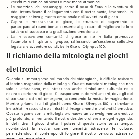
vecchi miti con colori vivaci e movimenti armoniosi.
Le narrazioni dei personaggi, come il peso di Zeus e la sventura di
Ade, intensificano il collegamento con il partecipante, favorendo un
maggiore coinvolgimento emozionale nell’avventura di gioco.
Capire le meccaniche di gioco, le strutture di pagamento e
partecipare ai round bonus consente ai giocatori di migliorare le loro
tattiche di successo e la gratificazione emozionale.
La in espansione comunità di gioco online in Italia promuove
l’scambio e il spirito di gruppo, rafforzando un’coscienza collettiva
legata alle avventure condivise in Rise of Olympus 100.
Il richiamo della mitologia nei giochi
elettronici
Quando ci immergiamo nel mondo dei videogiochi, è difficile resistere
al fascino magnetico della mitologia. Queste narrazioni mitologiche non
solo ci affascinano, ma intrecciano anche simbolismo culturale nelle
nostre esperienze di gioco. Ci trasportano in domini antichi, dove gli dei
si scontrano ed eroi emergono, accendendo la nostra immaginazione.
Mentre giriamo i rulli di giochi come Rise of Olympus 100, ci ritroviamo
invischiati in racconti epici, ricchi di insegnamenti e profondità emotiva.
Questo legame con la mitologia promuove un coinvolgimento emotivo
più profondo, alimentando il nostro desiderio di svelare ogni leggenda.
In definitiva, il gioco sfrutta il potere di queste storie senza tempo,
ricordandoci la nostra comune umanità attraverso le culture,
permettendoci al contempo di forgiare il nostro percorso attraverso
avventure leggendarie.