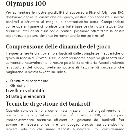
Olympus 100
Per aumentare le nostre possibilità di successo a Rise of Olympus 100,
dobbiamo capire le dinamiche del gioco, gestire con saggezza il nostro
bankroll e sfruttare al meglio le caratteristiche extra. Comprendere
come opera il game ci fornisce una forte base per la nostra tattica. Con
tecniche intelligenti e un po’ di pratica, possiamo ottimizzare la nostra
esperienza e potenzialmente incrementare le nostre vincite!
Comprensione delle dinamiche del gioco
Frequentemente ci ritroviamo affascinati dalle complesse meccaniche di
gioco di Ascesa di Olympus 100, e comprenderne appieno gli aspetti può
aumentare notevolmente le nostre possibilità di vittoria. Approfondendo
la struttura del gioco, sveliamo potenziali tattiche di successo che
migliorano la nostra avventura ludica.
Strutture di pagamento
Giri extra
Livelli di volatilità
Strategie vincenti
Tecniche di gestione del bankroll
Quando consideriamo a come massimizzare il nostro godimento e il
nostro risultato positivo in Rise of Olympus 100, ci sorgono
immediatamente tecniche efficienti di gestione del bankroll. Per
avviare, è necessario definire un budget preciso, assicurandoci di
giocare solo ciò che siamo disposti a perdere. Poi, consideriamo