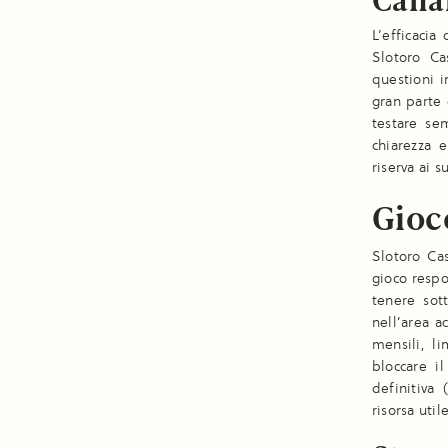
Canal
L’efficacia
Slotoro Ca
questioni i
gran parte 
testare se
chiarezza e
riserva ai s
Gioc
Slotoro Ca
gioco respo
tenere sott
nell’area a
mensili, l
bloccare i
definitiva
risorsa uti