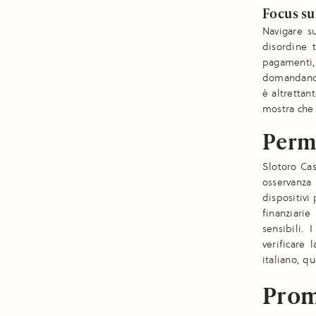
Focus su
Navigare su
disordine t
pagamenti,
domandando 
è altrettant
mostra che i
Perme
Slotoro Cas
osservanza
dispositivi
finanziarie
sensibili.
verificare 
italiano, q
Prom