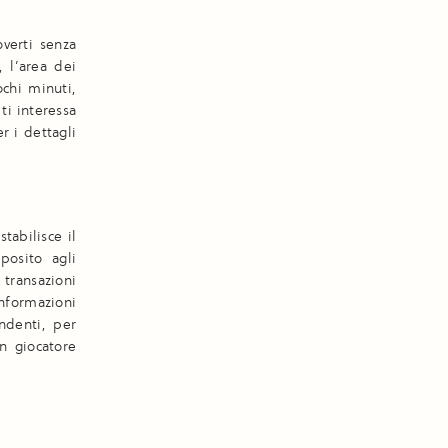
overti senza
, l’area dei
chi minuti,
ti interessa
er i dettagli
tabilisce il
posito agli
 transazioni
informazioni
ndenti, per
un giocatore