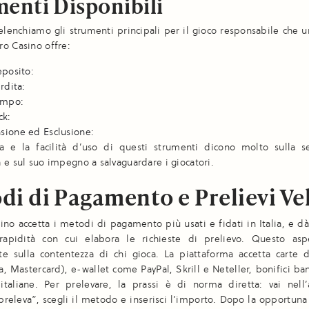
enti Disponibili
elenchiamo gli strumenti principali per il gioco responsabile che 
o Casino offre:
eposito:
rdita:
empo:
ck:
sione ed Esclusione:
a e la facilità d’uso di questi strumenti dicono molto sulla se
 e sul suo impegno a salvaguardare i giocatori.
di di Pagamento e Prelievi Ve
ino accetta i metodi di pagamento più usati e fidati in Italia, e dà
rapidità con cui elabora le richieste di prelievo. Questo asp
te sulla contentezza di chi gioca. La piattaforma accetta carte d
a, Mastercard), e-wallet come PayPal, Skrill e Neteller, bonifici ban
italiane. Per prelevare, la prassi è di norma diretta: vai nell’
preleva”, scegli il metodo e inserisci l’importo. Dopo la opportuna 