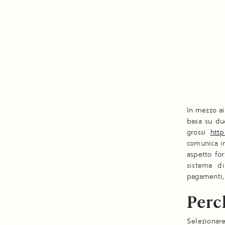
In mezzo ai
basa su due
grossi
http
comunica in
aspetto for
sistema d
pagamenti, 
Perc
Selezionare