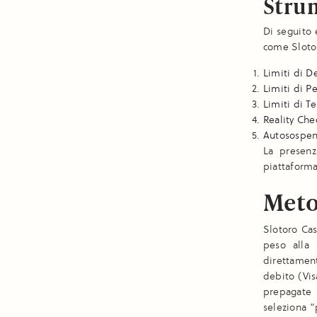
Strum
Di seguito 
come Slotor
Limiti di D
Limiti di Pe
Limiti di T
Reality Che
Autosospen
La presenz
piattaforma
Meto
Slotoro Cas
peso alla 
direttamen
debito (Vis
prepagate 
seleziona “