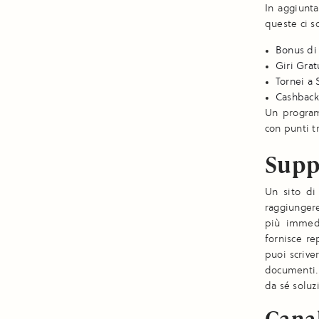
In aggiunt
queste ci s
Bonus di 
Giri Grat
Tornei a 
Cashback
Un program
con punti t
Supp
Un sito di 
raggiungere
più immedi
fornisce re
puoi scrive
documenti.
da sé soluz