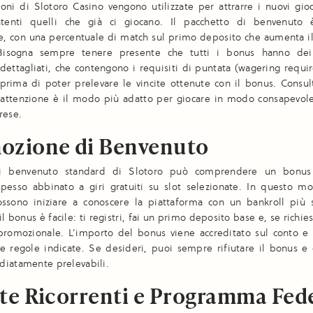
ni di Slotoro Casino vengono utilizzate per attrarre i nuovi gio
tenti quelli che già ci giocano. Il pacchetto di benvenuto 
e, con una percentuale di match sul primo deposito che aumenta il
 Bisogna sempre tenere presente che tutti i bonus hanno dei
dettagliati, che contengono i requisiti di puntata (wagering requ
prima di poter prelevare le vincite ottenute con il bonus. Consu
 attenzione è il modo più adatto per giocare in modo consapevole
rese.
ozione di Benvenuto
 di benvenuto standard di Slotoro può comprendere un bonus
spesso abbinato a giri gratuiti su slot selezionate. In questo mo
sono iniziare a conoscere la piattaforma con un bankroll più s
l bonus è facile: ti registri, fai un primo deposito base e, se richies
promozionale. L’importo del bonus viene accreditato sul conto e 
e regole indicate. Se desideri, puoi sempre rifiutare il bonus e 
diatamente prelevabili.
te Ricorrenti e Programma Fed