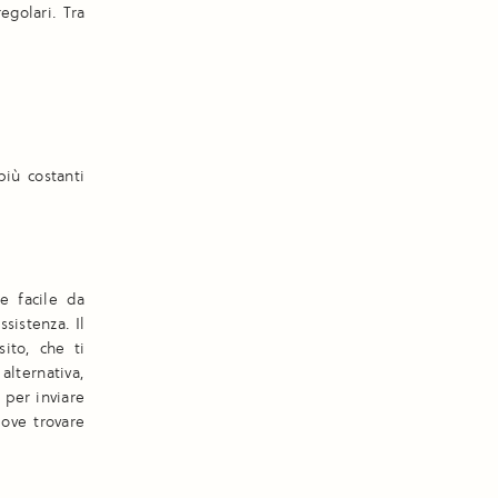
golari. Tra
iù costanti
 e facile da
sistenza. Il
ito, che ti
alternativa,
 per inviare
ove trovare