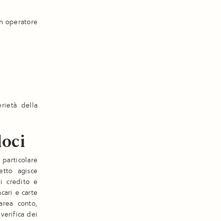
un operatore
rietà della
loci
 particolare
etto agisce
i credito e
cari e carte
area conto,
verifica dei