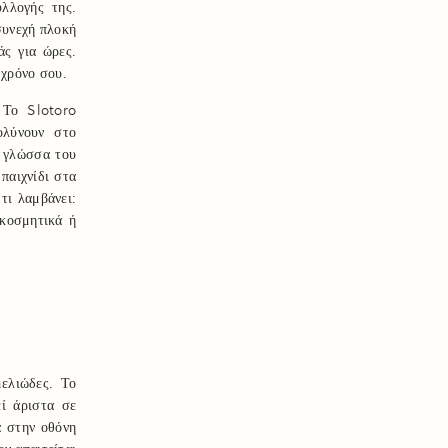
λλογής της.
συνεχή πλοκή
άς για ώρες.
 χρόνο σου.
 Το Slotoro
ολύνουν στο
η γλώσσα του
παιχνίδι στα
τι λαμβάνει:
ακοσμητικά ή
μελιώδες. Το
εί άριστα σε
α στην οθόνη