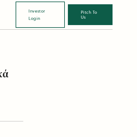
Investor
Pitch To
Us
Login
κά