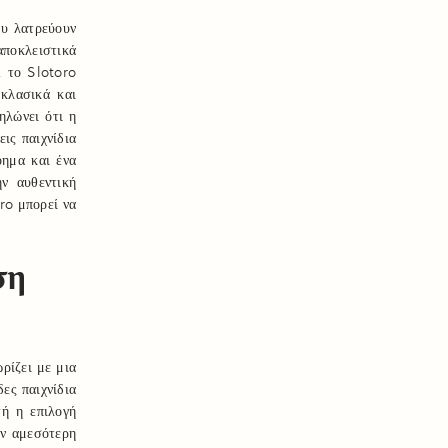
ου λατρεύουν
αποκλειστικά
, το Slotoro
κλασικά και
ηλώνει ότι η
ις παιχνίδια
όημα και ένα
ν αυθεντική
ro μπορεί να
ση
ρίζει με μια
ες παιχνίδια
τή η επιλογή
ην αμεσότερη