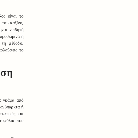
ος είναι το
 του καζίνο,
ην συνειδητή
 προσωρινά ή
 τη μέθοδο,
πολαύσεις το
ηση
α γκάμα από
 ανύπαρκτα ή
στωτικές και
ρτοφόλια που