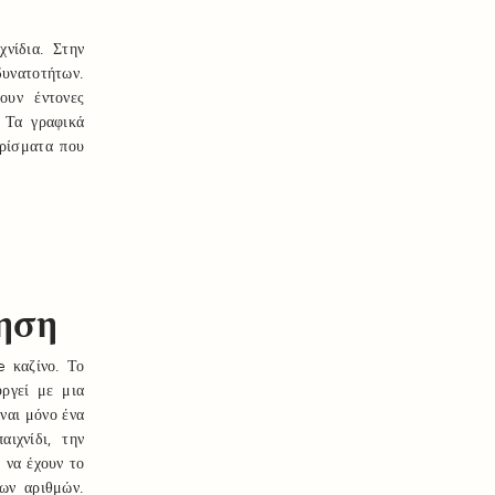
χνίδια. Στην
υνατοτήτων.
ουν έντονες
. Τα γραφικά
ωρίσματα που
τηση
e καζίνο. Το
υργεί με μια
ναι μόνο ένα
αιχνίδι, την
 να έχουν το
ίων αριθμών.