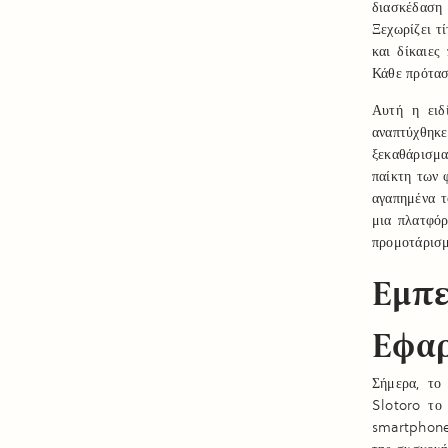
διασκέδαση
Ξεχωρίζει τ
και δίκαιες
Κάθε πρόταση
Αυτή η ειδ
αναπτύχθηκ
ξεκαθάρισμα
παίκτη των 
αγαπημένα τ
μια πλατφόρ
προμοτάρισμα
Εμπε
Εφαρ
Σήμερα, το 
Slotoro το 
smartphones