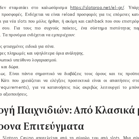
 δεν σταματάει στο καλωσόρισμα
https://slotoroo.net/el-gr/
. Υπάρ
 προσφορές. Ενδέχεται να είναι reload προσφορές για τις επόμενες κατ
ι για νέα slots που μόλις ήρθαν, ή ακόμη και cashback που σου επιστρέφ
 σου. Για τους πιο συχνούς παίκτες, ένα σύστημα πιστότητας πα
. Τα προνόμια ενδέχεται να εμπεριέχουν:
 φτιαγμένες ειδικά για σένα.
ρες πληρωμές και υψηλότερα όρια ανάληψης.
σωπικό υπεύθυνο λογαριασμού.
 και δώρα.
ως. Είναι πάντα σημαντικό να διαβάζεις τους όρους και τις προϋπο
Κάτι που χρειάζεται να ελέγξεις προσεκτικά είναι οι απαιτήσεις στ
requirements), για να κατανοήσεις πώς ακριβώς λειτουργεί το μπόν
ο αξιοποιήσεις.
ογή Παιχνιδιών: Από Κλασικά 
ρονα Επιτεύγματα
 Slotoro Casino αποτελείται από τη σύνολο του από slots. Μια σύ