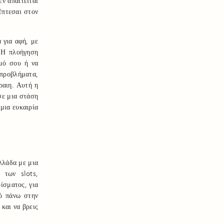
ν απαιτείται
έπτεσαι στον
 για αφή, με
. Η πλοήγηση
σμό σου ή να
 προβλήματα,
ραιη. Αυτή η
σε μια στάση
μια ευκαιρία
λλάδα με μια
 των slots,
ίσματος, για
σό πάνω στην
 και να βρεις