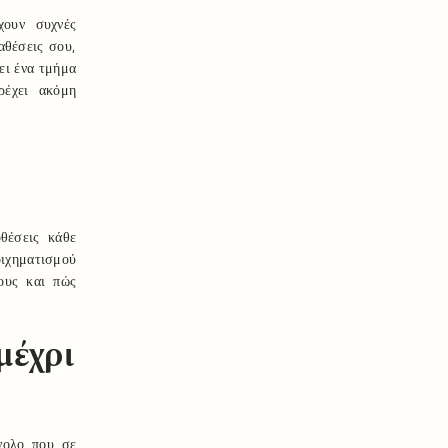
χουν συχνές
αθέσεις σου,
ει ένα τμήμα
ρέχει ακόμη
θέσεις κάθε
οιχηματισμού
ους και πώς
μέχρι
νολο που σε