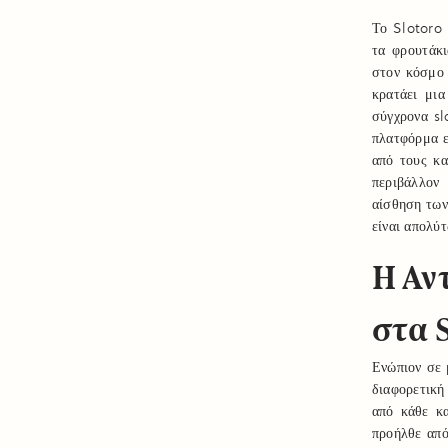
Το Slotoro 
τα φρουτάκι
στον κόσμο 
κρατάει μι
σύγχρονα sl
πλατφόρμα ε
από τους κα
περιβάλλον
αίσθηση των
είναι απολύτ
Η Αν
στα 
Ενώπιον σε 
διαφορετική
από κάθε κα
προήλθε από