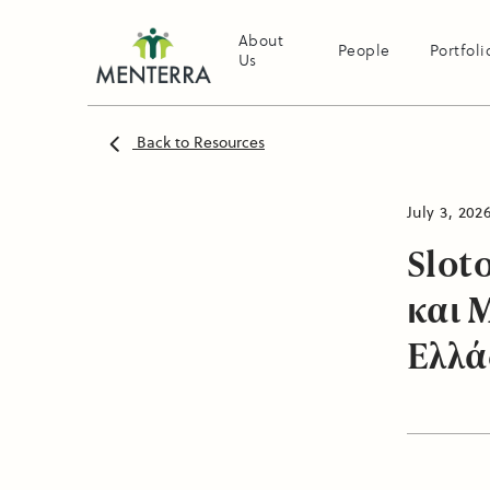
About
People
Portfoli
Us
Back to Resources
July 3, 202
Slot
και 
Ελλά