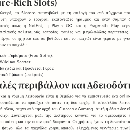
re-Rich Slots)
λευρά, το Slotoro ακτινοβολεί με τη επιλογή του από σύγχρονα παι
αυτή υπάρχουν 5 τροχούς, εκατοντάδες γραμμές και έναν σύμπαν δ
ιστές όπως η NetEnt, η Play’n GO και η Pragmatic Play φέρν
 παλαιούς πολιτισμούς, ιστορίες, ταινίες και μεγαλειώδεις περιπέτειες
 έργα, οι ηχητικά εφέ σε βυθίζουν και το παιχνίδι είναι γεμάτο με γν
υν το παιχνίδι:
ωση Γυρίσματα (Free Spins):
 Wild και Scatter:
αιχνίδια και Πρόσθετοι Γύροι:
ικά Τζάκποτ (Jackpots):
λές περιβάλλον και Αδειοδό
και η νόμιμη λειτουργία είναι η θεμέλιο για να εμπιστευτείς ένα onlin
ουσιάζεται να προσέχει σε αυτές τις δύο αρχές. Η ιστοσελίδα λειτο
νή άδεια, συχνά από την αρχή του Curacao eGaming. Αυτή η άδεια δεν εί
οίχο. Συνεπάγεται μαζί της αυστηρούς κανόνες για το αμερόληπτο π
ου παίκτη και την οικονομική διαφάνεια. Οι χρήστες έχουν τη δυνατότητα
 ήσυχο: όλα τα παιχνίδια χρησιμοποιούν ελεγχόμενες γεννήτριες τυχα