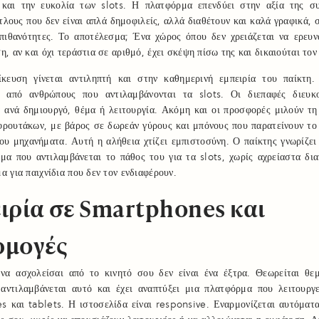
 και την ευκολία των slots. Η πλατφόρμα επενδύει στην αξία της συ
ίτλους που δεν είναι απλά δημοφιλείς, αλλά διαθέτουν και καλά γραφικά, 
 πιθανότητες. Το αποτέλεσμα; Ένα χώρος όπου δεν χρειάζεται να ερευν
, αν και όχι τεράστια σε αριθμό, έχει σκέψη πίσω της και δικαιούται τον
ίκευση γίνεται αντιληπτή και στην καθημερινή εμπειρία του παίκτη.
ε από ανθρώπους που αντιλαμβάνονται τα slots. Οι διεπαφές διευκ
 ανά δημιουργό, θέμα ή λειτουργία. Ακόμη και οι προσφορές μιλούν τ
φρουτάκων, με βάρος σε δωρεάν γύρους και μπόνους που παρατείνουν το 
ου μηχανήματα. Αυτή η αλήθεια χτίζει εμπιστοσύνη. Ο παίκτης γνωρίζει 
μα που αντιλαμβάνεται το πάθος του για τα slots, χωρίς αχρείαστα δι
 για παιχνίδια που δεν τον ενδιαφέρουν.
ιρία σε Smartphones και
μογές
να ασχολείσαι από το κινητό σου δεν είναι ένα έξτρα. Θεωρείται θε
αντιλαμβάνεται αυτό και έχει αναπτύξει μια πλατφόρμα που λειτουργ
 και tablets. Η ιστοσελίδα είναι responsive. Εναρμονίζεται αυτόματ