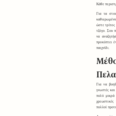
Κάθε περιστ
Για τα στο
καθιερωμένο
ώστε τρίτος
τζόγο. Σου 
να αναζητή
προκύπτει έ
παιχνίδι.
Μέθο
Πελα
Για να βοη
γνωστές και
πολύ μικρά 
χρεωστικές 
πολλοί προτ