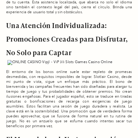
de tu cuenta. Esta asistencia localizada, que abarca no solo el idioma
sino también el contexto legal del país, cierra el círculo. Brinda una
experiencia de usuario total y sin obstáculos.
Una Atención Individualizada:
Promociones Creadas para Disfrutar,
No Solo para Captar
El entorno de los bonos online suele estar repleto de promesas
desmedidas, con requisitos imposibles de lograr. Slotlair Casino, desde
mi punto de vista, sigue un enfoque más práctico. El bono de
bienvenida y las campañas frecuentes han sido diseñadas para alargar tu
tiempo de juego y tus probabilidades de obtener premios. No crean
ilusiones engañosas. Para el jugador español, esto se traduce en tiradas
gratuitas o bonificaciones de recarga con exigencias de juego
asumibles. Estos facilitan una sesión de juego duradera y realista. La
clave está en la sostenibilidad. Una promoción que de verdadera forma
puedes aprovechar, que se fusiona de forma natural en tu rutina de
juego. No es un anzuelo que se esfuma cuando intentas sacar tus
beneficios por primera vez.