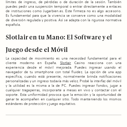
límites de ingreso, de pérdidas o de duración de la sesión. También
puedes pedir una suspensión temporal o entrar directamente a enlaces
de instituciones como Jugarbien.es. Este firmeza no es algo accesorio.
Es fundamental para que la vivencia se conserve como una modalidad
de diversión regulada y positiva. Así se adapta con la rigurosa normativa
española.
Slotlair en tu Mano: El Software y el
Juego desde el Móvil
La capacidad de movimiento es una necesidad fundamental para el
cliente moderno en España.
Slotlair
Casino reacciona con una
experiencia desde el móvil mejorada. Puedes ingresar usando el
navegador de tu smartphone con total fluidez. La opción de una app
específica, cuando está presente, normalmente brinda notificaciones
personalizadas y un ingreso todavía más veloz. Probé la interfaz del móvil
y la utilidad es la misma a la de PC. Puedes ingresar fondos, jugar a
cualquier tragaperras, incorporarte a mesas en vivo y contactar con el
soporte. Esta uniformidad provoca que la emoción y la oportunidad de
ganar te acompañen en cualquier sitio. Todo manteniendo los mismos
estándares de protección y juego equitativo.