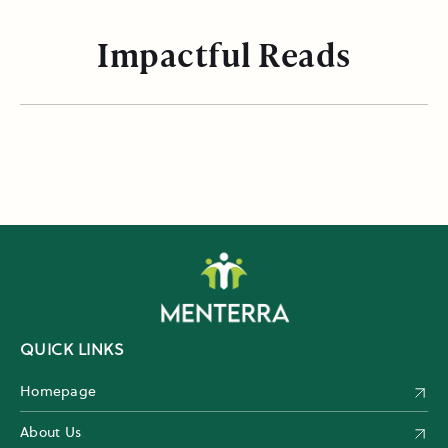
Impactful Reads
QUICK LINKS
Homepage
About Us