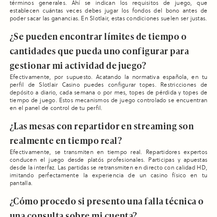
términos generales. Ahí se indican los requisitos de juego, que
establecen cuántas veces debes jugar los fondos del bono antes de
poder sacar las ganancias. En Slotlair, estas condiciones suelen ser justas.
¿Se pueden encontrar límites de tiempo o
cantidades que pueda uno configurar para
gestionar mi actividad de juego?
Efectivamente, por supuesto. Acatando la normativa española, en tu
perfil de Slotlair Casino puedes configurar topes. Restricciones de
depósito a diario, cada semana o por mes, topes de pérdida y topes de
tiempo de juego. Estos mecanismos de juego controlado se encuentran
en el panel de control de tu perfil.
¿Las mesas con repartidor en streaming son
realmente en tiempo real?
Efectivamente, se transmiten en tiempo real. Repartidores expertos
conducen el juego desde platós profesionales. Participas y apuestas
desde la interfaz. Las partidas se retransmiten en directo con calidad HD,
imitando perfectamente la experiencia de un casino físico en tu
pantalla.
¿Cómo procedo si presento una falla técnica o
una consulta sobre mi cuenta?