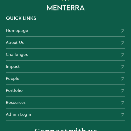
QUICK LINKS
Homepage
About Us
Challenges
Impact
People
Portfolio
Resources
Admin Login