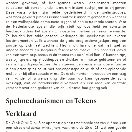
worden gevormd, of bonusgames waarbij deelnemers moeten
selecteren uit verschillende items om instant cashprijzen te vrijgeven.
Deze vaste prijzen zijn helder gedefinieerd in de spelinstructies,
waardoor gokkers precies kennen wat ze kunnen tegemoetzien wanneer
ze een welbepaalde combinatie krijgen of een extra ronde starten. Voor
de Nederlandse speler die prijs stelt op openheid en constante
feedback tijdens het spelen, zijn deze kenmerken van enorme waarde.
Ze houden het saldo gezond, verlengen de speelsessie en leveren
feestmomenten, zelfs wanneer de grote progressieve jackpot nog een
poosje op zich laat wachten. Het is dit harmonie dat het spel zo
uitgebalanceerd en langdurig fascinerend maakt. Een concreet geval
van een vaste prijs bonus in dit thema zou een ‘Mud Bonus’ kunnen zijn,
waarbij spelers op modderpoelen drukken om vaste geldsommen of
vermenigvuldigingsfactoren te vrijgeven. Een andere gangbare functie
is een gratis spins beurt met opeengestapelde wilds of een oplopende
multiplier bij elke cascade winst. Deze elementen introduceren een laag
van kunde of wisselwerking die puur op kans gebaseerde spins
overstijgt, wat de betrokkenheid vergroot en een idee van controle
verschaft over een gedeelte van de uitkomst, hoe gering ook.
Spelmechanismen en Tekens
Verklaard
De Oink Oink Oink Slot opereert op een traditionele set van vijf reels en
een wisselend aantal winstlijnen, vaak rond de 20 of 25, wat een goede