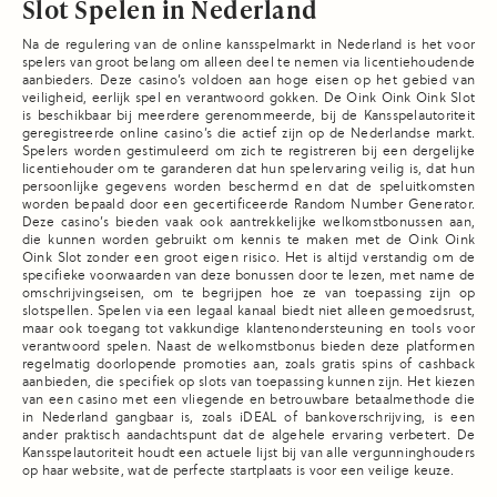
Slot Spelen in Nederland
Na de regulering van de online kansspelmarkt in Nederland is het voor
spelers van groot belang om alleen deel te nemen via licentiehoudende
aanbieders. Deze casino’s voldoen aan hoge eisen op het gebied van
veiligheid, eerlijk spel en verantwoord gokken. De Oink Oink Oink Slot
is beschikbaar bij meerdere gerenommeerde, bij de Kansspelautoriteit
geregistreerde online casino’s die actief zijn op de Nederlandse markt.
Spelers worden gestimuleerd om zich te registreren bij een dergelijke
licentiehouder om te garanderen dat hun spelervaring veilig is, dat hun
persoonlijke gegevens worden beschermd en dat de speluitkomsten
worden bepaald door een gecertificeerde Random Number Generator.
Deze casino’s bieden vaak ook aantrekkelijke welkomstbonussen aan,
die kunnen worden gebruikt om kennis te maken met de Oink Oink
Oink Slot zonder een groot eigen risico. Het is altijd verstandig om de
specifieke voorwaarden van deze bonussen door te lezen, met name de
omschrijvingseisen, om te begrijpen hoe ze van toepassing zijn op
slotspellen. Spelen via een legaal kanaal biedt niet alleen gemoedsrust,
maar ook toegang tot vakkundige klantenondersteuning en tools voor
verantwoord spelen. Naast de welkomstbonus bieden deze platformen
regelmatig doorlopende promoties aan, zoals gratis spins of cashback
aanbieden, die specifiek op slots van toepassing kunnen zijn. Het kiezen
van een casino met een vliegende en betrouwbare betaalmethode die
in Nederland gangbaar is, zoals iDEAL of bankoverschrijving, is een
ander praktisch aandachtspunt dat de algehele ervaring verbetert. De
Kansspelautoriteit houdt een actuele lijst bij van alle vergunninghouders
op haar website, wat de perfecte startplaats is voor een veilige keuze.