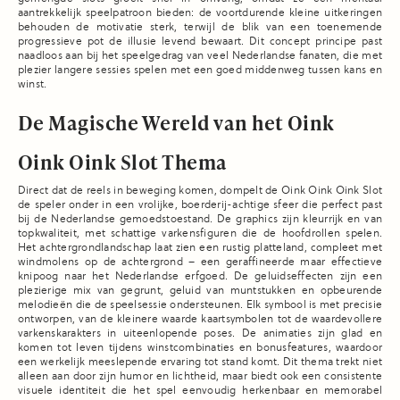
aantrekkelijk speelpatroon bieden: de voortdurende kleine uitkeringen
behouden de motivatie sterk, terwijl de blik van een toenemende
progressieve pot de illusie levend bewaart. Dit concept principe past
naadloos aan bij het speelgedrag van veel Nederlandse fanaten, die met
plezier langere sessies spelen met een goed middenweg tussen kans en
winst.
De Magische Wereld van het Oink
Oink Oink Slot Thema
Direct dat de reels in beweging komen, dompelt de Oink Oink Oink Slot
de speler onder in een vrolijke, boerderij-achtige sfeer die perfect past
bij de Nederlandse gemoedstoestand. De graphics zijn kleurrijk en van
topkwaliteit, met schattige varkensfiguren die de hoofdrollen spelen.
Het achtergrondlandschap laat zien een rustig platteland, compleet met
windmolens op de achtergrond – een geraffineerde maar effectieve
knipoog naar het Nederlandse erfgoed. De geluidseffecten zijn een
plezierige mix van gegrunt, geluid van muntstukken en opbeurende
melodieën die de speelsessie ondersteunen. Elk symbool is met precisie
ontworpen, van de kleinere waarde kaartsymbolen tot de waardevollere
varkenskarakters in uiteenlopende poses. De animaties zijn glad en
komen tot leven tijdens winstcombinaties en bonusfeatures, waardoor
een werkelijk meeslepende ervaring tot stand komt. Dit thema trekt niet
alleen aan door zijn humor en lichtheid, maar biedt ook een consistente
visuele identiteit die het spel eenvoudig herkenbaar en memorabel