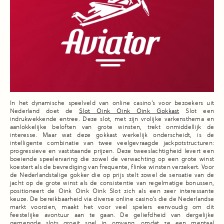
In het dynamische speelveld van online casino’s voor bezoekers uit
Nederland doet de
Slot Oink Oink Oink Gokkast
Slot een
indrukwekkende entree. Deze slot, met zijn vrolijke varkensthema en
aanlokkelijke beloften van grote winsten, trekt onmiddellijk de
interesse. Maar wat deze gokkast werkelijk onderscheidt, is de
intelligente combinatie van twee veelgevraagde jackpotstructuren:
progressieve en vaststaande prijzen. Deze tweeslachtigheid levert een
boeiende speelervaring die zowel de verwachting op een grote winst
koestert als de bevrediging van frequente, flinke winsten verzekert. Voor
de Nederlandstalige gokker die op prijs stelt zowel de sensatie van de
jacht op de grote winst als de consistentie van regelmatige bonussen,
positioneert de Oink Oink Oink Slot zich als een zeer interessante
keuze. De bereikbaarheid via diverse online casino’s die de Nederlandse
markt voorzien, maakt het voor veel spelers eenvoudig om dit
feestelijke avontuur aan te gaan. De geliefdheid van dergelijke
gemengde slots groeit snel in omvang, omdat ze een mentaal