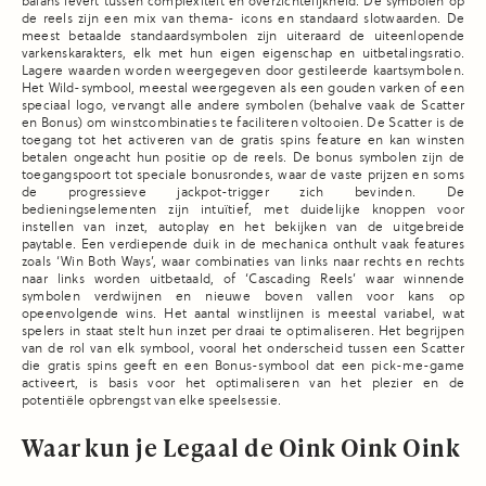
balans levert tussen complexiteit en overzichtelijkheid. De symbolen op
de reels zijn een mix van thema- icons en standaard slotwaarden. De
meest betaalde standaardsymbolen zijn uiteraard de uiteenlopende
varkenskarakters, elk met hun eigen eigenschap en uitbetalingsratio.
Lagere waarden worden weergegeven door gestileerde kaartsymbolen.
Het Wild-symbool, meestal weergegeven als een gouden varken of een
speciaal logo, vervangt alle andere symbolen (behalve vaak de Scatter
en Bonus) om winstcombinaties te faciliteren voltooien. De Scatter is de
toegang tot het activeren van de gratis spins feature en kan winsten
betalen ongeacht hun positie op de reels. De bonus symbolen zijn de
toegangspoort tot speciale bonusrondes, waar de vaste prijzen en soms
de progressieve jackpot-trigger zich bevinden. De
bedieningselementen zijn intuïtief, met duidelijke knoppen voor
instellen van inzet, autoplay en het bekijken van de uitgebreide
paytable. Een verdiepende duik in de mechanica onthult vaak features
zoals ‘Win Both Ways’, waar combinaties van links naar rechts en rechts
naar links worden uitbetaald, of ‘Cascading Reels’ waar winnende
symbolen verdwijnen en nieuwe boven vallen voor kans op
opeenvolgende wins. Het aantal winstlijnen is meestal variabel, wat
spelers in staat stelt hun inzet per draai te optimaliseren. Het begrijpen
van de rol van elk symbool, vooral het onderscheid tussen een Scatter
die gratis spins geeft en een Bonus-symbool dat een pick-me-game
activeert, is basis voor het optimaliseren van het plezier en de
potentiële opbrengst van elke speelsessie.
Waar kun je Legaal de Oink Oink Oink