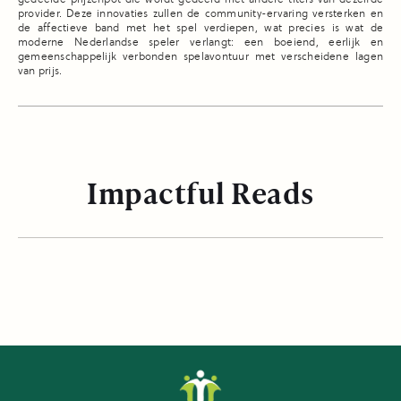
gedeelde prijzenpot die wordt gedeeld met andere titels van dezelfde
provider. Deze innovaties zullen de community-ervaring versterken en
de affectieve band met het spel verdiepen, wat precies is wat de
moderne Nederlandse speler verlangt: een boeiend, eerlijk en
gemeenschappelijk verbonden spelavontuur met verscheidene lagen
van prijs.
Impactful Reads