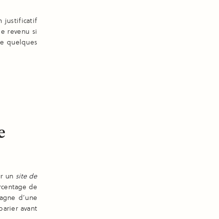
justificatif
de revenu si
ue quelques
e
ur un
site de
urcentage de
pagne d’une
arier avant