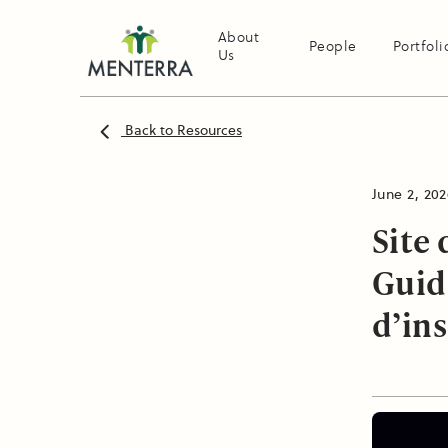
About
People
Portfoli
Us
Back to Resources
June 2, 202
Site
Guid
d’in