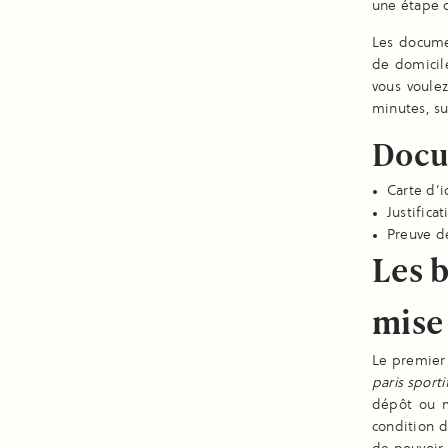
une étape d
Les documen
de domicile
vous voule
minutes, sur
Docu
Carte d’i
Justifica
Preuve d
Les 
mise
Le premier 
paris sport
dépôt ou m
condition 