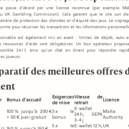
nce passe d’abord par une licence reconnue (par exemple Ma
ou UK Gambling Commission). Cela garantit que le site suit de
matière de protection des données et d’équité des jeux. Le crypta
 norme pour sécuriser les transactions et les informations personnell
ponsable est également mis en avant : limites de dépôt, auto‑ex
s ressources d’aide sont obligatoires. Un bon opérateur propos
ponible 24 / 7, ainsi qu’un chat en direct pour répondre rap
es joueurs.
aratif des meilleures offres 
ent
Exigences
Vitesse de
r
Bonus d’accueil
Licence
de mise
retrait
E‑wallet
100 % jusqu’à 200 €
3 x le
Malta 
24 h, SEPA
+ 50 € pari gratuit
bonus
Authority
3‑4 j
5 x le
E‑wallet 12 h,
UK Gam
 LU
150 % jusqu’à 150 €