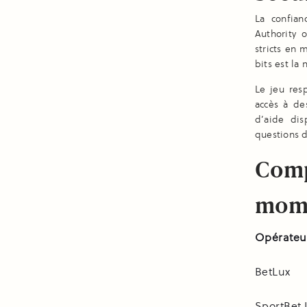
La confia
Authority 
stricts en 
bits est la
Le jeu res
accès à de
d’aide dis
questions d
Comp
mom
Opérateu
BetLux
SportBet