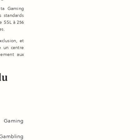
lta Gaming
s standards
ge SSL à 256
es.
clusion, et
e un centre
idement aux
du
Gaming
bling