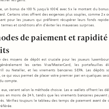
etirer les gains.
e, un bonus de 100 % jusqu’à 100 € avec 5 x le montant du bonus 
ard. Certains sites offrent des exigences plus souples, comme 2 x ou
ssant pour les joueurs qui préfèrent récupérer leurs fonds rapide
s termes et conditions afin d’éviter les mauvaises surprises.
odes de paiement et rapidité
its
té des moyens de dépôt est cruciale pour les joueurs luxembour
généralement les cartes Visa/MasterCard, les portefeuilles él
ll ou Neteller, et les virements bancaires SEPA. Les dépôts s
, ce qui vous permet de placer votre premier pari en quelques se
 du compte.
s, eux, varient selon la méthode choisie. Les e‑wallets offrent les dél
fois en moins de 24 h, tandis que les virements bancaires peuvent
rés. Vérifiez toujours le tableau des temps de paiement avant de c
éférée.