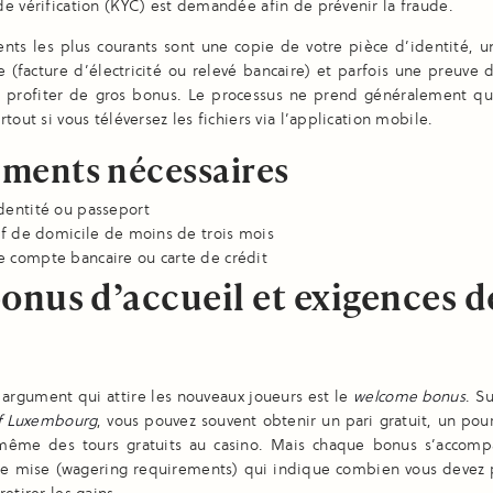
e vérification (KYC) est demandée afin de prévenir la fraude.
ts les plus courants sont une copie de votre pièce d’identité, un 
 (facture d’électricité ou relevé bancaire) et parfois une preuve 
z profiter de gros bonus. Le processus ne prend généralement q
tout si vous téléversez les fichiers via l’application mobile.
ments nécessaires
dentité ou passeport
tif de domicile de moins de trois mois
e compte bancaire ou carte de crédit
bonus d’accueil et exigences d
argument qui attire les nouveaux joueurs est le
welcome bonus
. S
if Luxembourg
, vous pouvez souvent obtenir un pari gratuit, un po
ême des tours gratuits au casino. Mais chaque bonus s’accom
de mise (wagering requirements) qui indique combien vous devez p