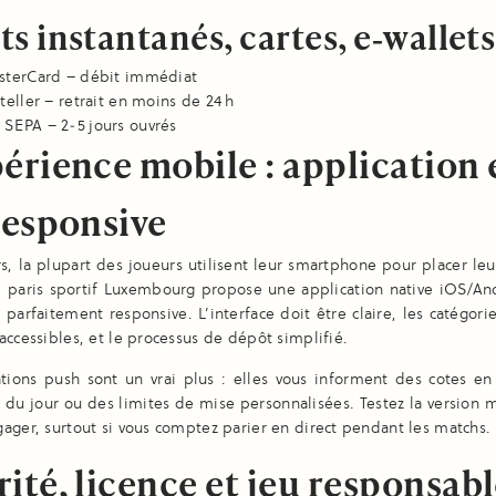
s instantanés, cartes, e‑wallets
asterCard – débit immédiat
eteller – retrait en moins de 24 h
 SEPA – 2‑5 jours ouvrés
érience mobile : application 
responsive
s, la plupart des joueurs utilisent leur smartphone pour placer leu
e paris sportif Luxembourg propose une application native iOS/An
 parfaitement responsive. L’interface doit être claire, les catégori
accessibles, et le processus de dépôt simplifié.
ations push sont un vrai plus : elles vous informent des cotes en
du jour ou des limites de mise personnalisées. Testez la version 
ager, surtout si vous comptez parier en direct pendant les matchs.
ité, licence et jeu responsab