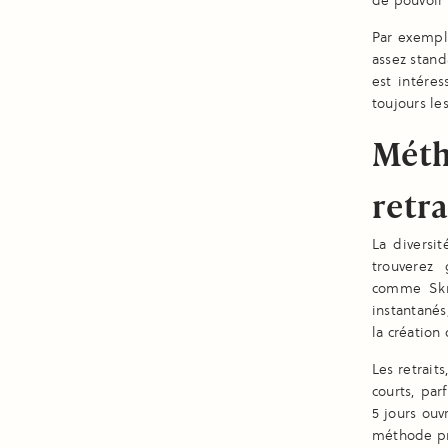
de pouvoir r
Par exempl
assez stand
est intére
toujours le
Méth
retra
La diversi
trouverez 
comme Skri
instantanés
la création
Les retrait
courts, par
5 jours ouv
méthode pr