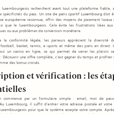
s luxembourgeois recherchent avant tout une plateforme fiable, s
x spécificités du pays. Un
site de paris sportif Luxembourg
doit êt
nce européenne reconnue, offrir des moyens de paiement locaux e
nsi que le luxembourgeois. Cela évite les frustrations liées aux 
ues ou aux problèmes de conversion monétaire.
 la conformité légale, les parieurs apprécient la diversité 
 football, basket, tennis, e‑sports et même des paris en direct. 
ssi un casino en ligne, ce qui permet de varier les plaisirs s
. Découvrir une offre complète, c’est gagner du temps et profiter
mme des bonus croisés.
iption et vérification : les ét
tielles
tion commence par un formulaire simple : email, mot de pass
 Au Luxembourg, il suffit d’entrer votre adresse postale et votr
luxembourgeois pour que le système accepte votre compte. Après 