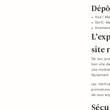
Dépôt
Visa / M
Skrill, N
Virement
L’exp
site 
De nos jour
bon site d
site mobile
facilement 
Les notific
promotions 
de vous eng
Sécur