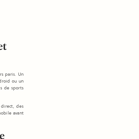
et
rs paris. Un
droid ou un
es de sports
 direct, des
mobile avant
le