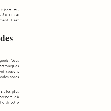
à jouer est
 3 x, ce qui
ment. Lisez
 des
geois. Vous
ectroniques
ont souvent
condes après
ais les plus
 prendre 2 à
hoisir votre