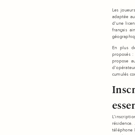
Les joueur
adaptée au
d’une lice
français ai
géographiq
En plus de
proposés :
propose au
d’opérateur
cumulés co
Inscr
essen
L’inscrip
résidence.
téléphone 