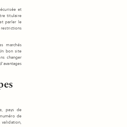
écurisée et
re titulaire
t parler le
restrictions
des marchés
Un bon site
ans changer
 d’avantages
apes
e, pays de
e numéro de
validation,