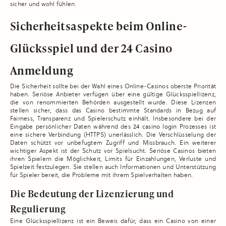
sicher und wohl fühlen.
Sicherheitsaspekte beim Online-
Glücksspiel und der 24 Casino
Anmeldung
Die Sicherheit sollte bei der Wahl eines Online-Casinos oberste Priorität
haben. Seriöse Anbieter verfügen über eine gültige Glücksspiellizenz,
die von renommierten Behörden ausgestellt wurde. Diese Lizenzen
stellen sicher, dass das Casino bestimmte Standards in Bezug auf
Fairness, Transparenz und Spielerschutz einhält. Insbesondere bei der
Eingabe persönlicher Daten während des
24 casino login
Prozesses ist
eine sichere Verbindung (HTTPS) unerlässlich. Die Verschlüsselung der
Daten schützt vor unbefugtem Zugriff und Missbrauch. Ein weiterer
wichtiger Aspekt ist der Schutz vor Spielsucht. Seriöse Casinos bieten
ihren Spielern die Möglichkeit, Limits für Einzahlungen, Verluste und
Spielzeit festzulegen. Sie stellen auch Informationen und Unterstützung
für Spieler bereit, die Probleme mit ihrem Spielverhalten haben.
Die Bedeutung der Lizenzierung und
Regulierung
Eine Glücksspiellizenz ist ein Beweis dafür, dass ein Casino von einer