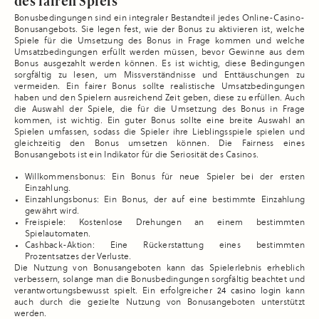
des fairen Spiels
Bonusbedingungen sind ein integraler Bestandteil jedes Online-Casino-
Bonusangebots. Sie legen fest, wie der Bonus zu aktivieren ist, welche
Spiele für die Umsetzung des Bonus in Frage kommen und welche
Umsatzbedingungen erfüllt werden müssen, bevor Gewinne aus dem
Bonus ausgezahlt werden können. Es ist wichtig, diese Bedingungen
sorgfältig zu lesen, um Missverständnisse und Enttäuschungen zu
vermeiden. Ein fairer Bonus sollte realistische Umsatzbedingungen
haben und den Spielern ausreichend Zeit geben, diese zu erfüllen. Auch
die Auswahl der Spiele, die für die Umsetzung des Bonus in Frage
kommen, ist wichtig. Ein guter Bonus sollte eine breite Auswahl an
Spielen umfassen, sodass die Spieler ihre Lieblingsspiele spielen und
gleichzeitig den Bonus umsetzen können. Die Fairness eines
Bonusangebots ist ein Indikator für die Seriosität des Casinos.
Willkommensbonus: Ein Bonus für neue Spieler bei der ersten
Einzahlung.
Einzahlungsbonus: Ein Bonus, der auf eine bestimmte Einzahlung
gewährt wird.
Freispiele: Kostenlose Drehungen an einem bestimmten
Spielautomaten.
Cashback-Aktion: Eine Rückerstattung eines bestimmten
Prozentsatzes der Verluste.
Die Nutzung von Bonusangeboten kann das Spielerlebnis erheblich
verbessern, solange man die Bonusbedingungen sorgfältig beachtet und
verantwortungsbewusst spielt. Ein erfolgreicher
24 casino login
kann
auch durch die gezielte Nutzung von Bonusangeboten unterstützt
werden.