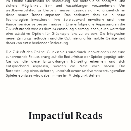
im Online-Glücksspiel an Bedeutung. Sie bieten eine anonyme und
sichere Möglichkeit, Ein- und Auszahlungen vorzunehmen. Um
wettbewerbsfähig zu bleiben, müssen Casinos sich kontinuierlich an
diese neuen Trends anpassen. Das bedeutet, dass sie in neue
Technologien investieren, ihre Spielauswahl erweitern und ihren
Kundenservice verbessern müssen. Eine erfolgreiche Anpassung an die
Zukunftstrends wird es dem
24 casino login
ermöglichen, auch weiterhin
eine attraktive Option für Glücksspielfans zu bleiben. Die Integration
neuer Zahlungsmethoden und die Optimierung für mobile Geräte sind
dabei von entscheidender Bedeutung.
Die Zukunft des Online-Glücksspiels wird durch Innovationen und eine
zunehmende Fokussierung auf die Bedürfnisse der Spieler geprägt sein.
Casinos, die diese Entwicklungen frühzeitig erkennen und sich
entsprechend anpassen, werden die Nase vorn haben. Die
Bereitstellung eines sicheren, unterhaltsamen und verantwortungsvollen
Spielerlebnisses wird dabei immer im Mittelpunkt stehen.
Impactful Reads