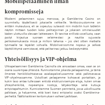
Mobiilipelaaminen ilman
kompromisseja
Moderni pelaaminen sujuu menossa, ja Gamblerina Casino on
suunniteltu täydellisesti jokaiselle vehkeille. Verkkosivustomme on
erittäin mukautuva, eli se sopeutuu sulavasti niin mobiilin kuin tabletin
näytön mittaan tuoden koko pelitarjonnan ja jokaisen ominaisuudet
käden ulottuvilla olevaan laitteeseen. Et tarvitse erillistä sovellusta, vaan
pystyt kirjautua suoraan selaimestasi ja nauttia sujuvasta
pelikokemuksesta missä ja milloin tahansa – jos olet sitten matkalla
työmaalle tai lepäilet sohvalla. Mobiiliversiomme nopeus ja selkeä
käyttöliittymä varmistavat, että pelitarinasi jatkuu keskeytymättä.
Yhteisöllisyys ja VIP-ohjelma
Uhkapelaaminen Gamblerina Casinolla ole ainoastaan omaa, vaan se on
osana suurempaa yhteisöä. Kunnioitamme jokaista pelaajaamme, ja tämä
ilmenee henkilökohtaisessa asiakaspalvelussamme sekä palkitsevassa
VIP-ohjelmassamme. Uskolliset pelaajamme kohoavat portaittain, ja
kukin taso antaa tullessaan entistä eksklusiivisempia etuja, kuten omaa
yhteyshenkilöä, nopeampia nostoja, lahjakortteja sekä kutsuja
erityistapahtumiin. Kunnioitamme Suomen perinteitä, jossa uskollisuutta
palkitaan, ja haluamme, että koet itsesi erityiseksi osaksi Gamblerina-
perhettä. Täällä kaikkien kertomuksen vaiheet palkitaan.