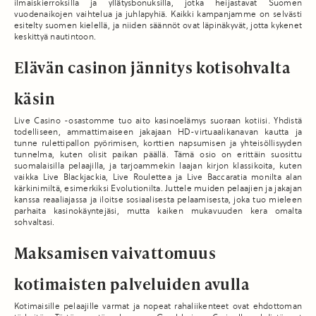
ilmaiskierroksilla ja yllätysbonuksilla, jotka heijastavat Suomen
vuodenaikojen vaihtelua ja juhlapyhiä. Kaikki kampanjamme on selvästi
esitelty suomen kielellä, ja niiden säännöt ovat läpinäkyvät, jotta kykenet
keskittyä nautintoon.
Elävän casinon jännitys kotisohvalta
käsin
Live Casino -osastomme tuo aito kasinoelämys suoraan kotiisi. Yhdistä
todelliseen, ammattimaiseen jakajaan HD-virtuaalikanavan kautta ja
tunne rulettipallon pyörimisen, korttien napsumisen ja yhteisöllisyyden
tunnelma, kuten olisit paikan päällä. Tämä osio on erittäin suosittu
suomalaisilla pelaajilla, ja tarjoammekin laajan kirjon klassikoita, kuten
vaikka Live Blackjackia, Live Roulettea ja Live Baccaratia monilta alan
kärkinimiltä, esimerkiksi Evolutionilta. Juttele muiden pelaajien ja jakajan
kanssa reaaliajassa ja iloitse sosiaalisesta pelaamisesta, joka tuo mieleen
parhaita kasinokäyntejäsi, mutta kaiken mukavuuden kera omalta
sohvaltasi.
Maksamisen vaivattomuus
kotimaisten palveluiden avulla
Kotimaisille pelaajille varmat ja nopeat rahaliikenteet ovat ehdottoman