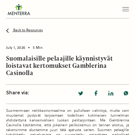
Back to Resources
July 1, 2026
5 Min
Suomalaisille pelaajille käynnistyvät
loistavat kertomukset Gamblerina
Casinolla
Share via:
Suomenmaan nettikasinomaailma on pullollaan valintoja, mutta vain
muutamat pystyvät tarjoamaan todellisen kotimaisen tunnelman
yhdistettynä kansainvälisen luokan pelitarjontaan. Me Gamblerina
Casinolla käsitämme, että jokainen pelikokemus on tarinan aloitus, ja
rakensimme alustamme juuri tätä ajatusta varten. Suomen pelaajille