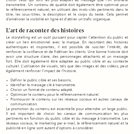
choisir ceux qui sont les plus adaptés au message que l'on souhaite
transmettre. Un contenu de qualité doit également être optimisé pour
le référencement naturel, en utilisant des mots-clés pertinents dans le
titre, les sous-titres, la description et le corps du texte. Cela permet
d'améliorer la visibilité en ligne et d'attirer un trafic organique.
L'art de raconter des histoires
Le storytelling est un outil puissant pour capter l'attention du public et
créer un lien émotionnel avec la marque. En racontant des histoires
authentiques et inspirantes, il est possible de susciter l'intérêt, de
renforcer la confiance et de fidéliser les clients. Une bonne histoire doit
avoir une structure claire, des personnages attachants et un message
fort. Elle doit également être adaptée au public cible et au contexte
culturel. L'utilisation de visuels, tels que des images et des vidéos, peut
également renforcer l'impact de l'histoire.
Définir le public cible et ses besoins.
Identifier le message clé à transmettre.
Choisir un format de contenu adapté.
Optimiser le contenu pour le référencement naturel.
Promouvoir le contenu sur les réseaux sociaux et autres canaux de
communication.
La promotion du contenu est essentielle pour atteindre un large public.
Il est important de choisir les canaux de communication les plus
pertinents en fonction du public cible et du message à transmettre. Les
réseaux sociaux, le marketing par e-mail, le référencement naturel et la
publicité en ligne sont autant d'options à considérer.