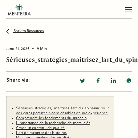
Back to Resources
June 21, 2026
9 Min
Sérieuses_stratégies_maîtrisez_lart_du_spi
Share via:
Sérieuses stratégies, maîtrisez lart du spinania pour
des gains potentiels considérables et une expérience
Comprendre les fondements du spinania
L'importance de la recherche de mots-clés
Créer un contenu de qualité
L'art de raconter des histoires