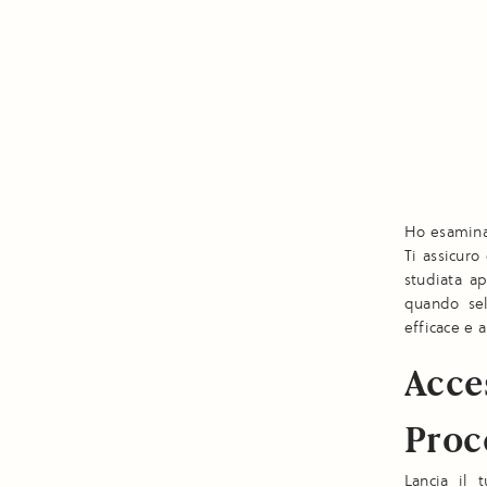
Ho esamina
Ti assicuro
studiata ap
quando sel
efficace e 
Acces
Proc
Lancia il 