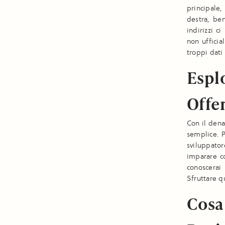
principale,
destra, ben
indirizzi c
non ufficia
troppi dati 
Esplo
Offe
Con il dena
semplice. P
sviluppato
imparare co
conoscerai
Sfruttare q
Cosa