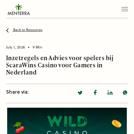
Back to Resources
July 1, 2026
9 Min
Inzetregels en Advies voor spelers bij
ScaraWins Casino voor Gamers in
Nederland
Share via: