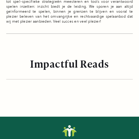
tot spel-specifieke strategieën meesteren en tools voor verantwoord
spelen inzetten: inzicht biedt je de leiding. We sporen je aan altijd
geïnformeerd te spelen, binnen je grenzen te blijven en vooral te
plezier beleven van het omvangrijke en rechtvaardige spelaanbod dat
wij met plezier aanbieden. Veel succes en veel plezier!
Impactful Reads