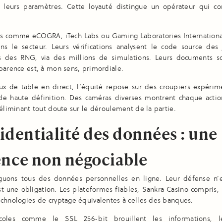
t leurs paramètres. Cette loyauté distingue un opérateur qui co
és comme eCOGRA, iTech Labs ou Gaming Laboratories International
ans le secteur. Leurs vérifications analysent le code source des 
s des RNG, via des millions de simulations. Leurs documents so
parence est, à mon sens, primordiale.
eux de table en direct, l’équité repose sur des croupiers expérim
de haute définition. Des caméras diverses montrent chaque actio
 éliminant tout doute sur le déroulement de la partie.
identialité des données : une
ence non négociable
guons tous des données personnelles en ligne. Leur défense n’
st une obligation. Les plateformes fiables, Sankra Casino compris, 
chnologies de cryptage équivalentes à celles des banques.
coles comme le SSL 256-bit brouillent les informations, l