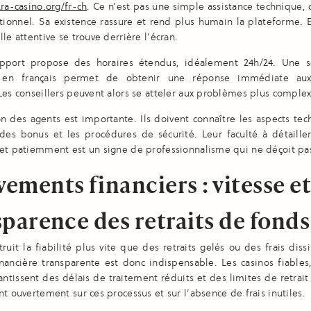
kra-casino.org/fr-ch
. Ce n’est pas une simple assistance technique, c
ationnel. Sa existence rassure et rend plus humain la plateforme. 
lle attentive se trouve derrière l’écran.
port propose des horaires étendus, idéalement 24h/24. Une 
e en français permet de obtenir une réponse immédiate aux
Les conseillers peuvent alors se atteler aux problèmes plus complex
n des agents est importante. Ils doivent connaître les aspects tec
des bonus et les procédures de sécurité. Leur faculté à détaille
et patiemment est un signe de professionnalisme qui ne déçoit pa
ements financiers : vitesse e
sparence des retraits de fonds
ruit la fiabilité plus vite que des retraits gelés ou des frais dis
inancière transparente est donc indispensable. Les casinos fiables
antissent des délais de traitement réduits et des limites de retrait
nt ouvertement sur ces processus et sur l’absence de frais inutiles.