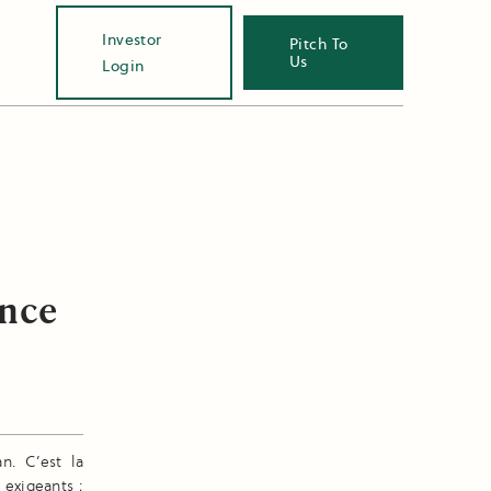
Investor
Pitch To
Us
Login
ance
n. C’est la
 exigeants ;