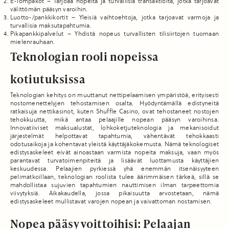
E-lompakot – Tarjoaa nopeita ja turvallisia transaktioita, jotka tarjoavat
välittömän pääsyn varoihin.
Luotto-/pankkikortit – Yleisiä vaihtoehtoja, jotka tarjoavat varmoja ja
turvallisia maksutapahtumia.
Pikapankkipalvelut – Yhdistä nopeus turvallisten tilisiirtojen tuomaan
mielenrauhaan.
Teknologian rooli nopeissa
kotiutuksissa
Teknologian kehitys on muuttanut nettipelaamisen ympäristöä, erityisesti
nostomenettelyjen tehostamisen osalta. Hyödyntämällä edistyneitä
ratkaisuja nettikasinot, kuten Shuffle Casino, ovat tehostaneet nostojen
tehokkuutta, mikä antaa pelaajille nopean pääsyn varoihinsa.
Innovatiiviset maksualustat, lohkoketjuteknologia ja mekanisoidut
järjestelmät helpottavat tapahtumia, vähentävät tehokkaasti
odotusaikoja ja kohentavat yleistä käyttäjäkokemusta. Nämä teknologiset
edistysaskeleet eivät ainoastaan varmista nopeita maksuja, vaan myös
parantavat turvatoimenpiteitä ja lisäävät luottamusta käyttäjien
keskuudessa. Pelaajien pyrkiessä yhä enemmän itsenäisyyteen
pelimatkoillaan, teknologian roolista tulee äärimmäisen tärkeä, sillä se
mahdollistaa sujuvien tapahtumien nauttimisen ilman tarpeettomia
viivytyksiä. Aikakaudella, jossa pikaisuutta arvostetaan, nämä
edistysaskeleet mullistavat varojen nopean ja vaivattoman nostamisen.
Nopea pääsy voittoihisi: Pelaajan