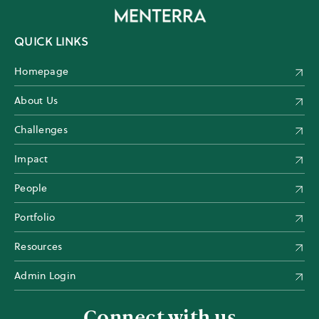
QUICK LINKS
Homepage
About Us
Challenges
Impact
People
Portfolio
Resources
Admin Login
Connect with us