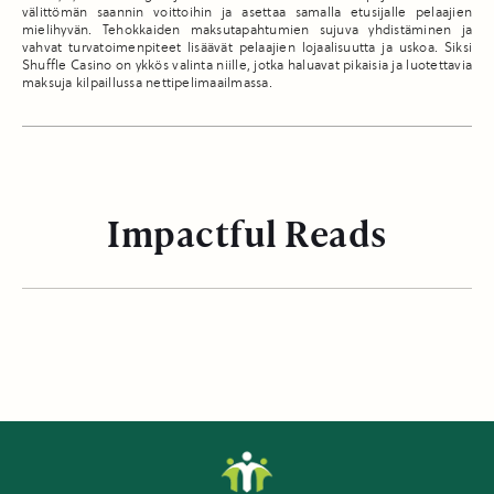
välittömän saannin voittoihin ja asettaa samalla etusijalle pelaajien
mielihyvän. Tehokkaiden maksutapahtumien sujuva yhdistäminen ja
vahvat turvatoimenpiteet lisäävät pelaajien lojaalisuutta ja uskoa. Siksi
Shuffle Casino on ykkös valinta niille, jotka haluavat pikaisia ja luotettavia
maksuja kilpaillussa nettipelimaailmassa.
Impactful Reads