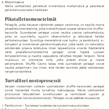
Mobiilimaksut
Nämä vaihtoehdot palvelevat monenlaisia mieltymyksiä ja parantavat
pelikokemusta kaiken kaikkiaan.
Pikatalletusmenetelmät
Pelaajille, jotka haluavat välittömän pääsyn varoihinsa, on tarjolla monia
pikatalletusmenetelmiä, jotka mahdollistavat nopeat rahansiirrot shuffle-
kasinoilla. Suomalaiset pelaajat voivat nauttia useista vaihtoehdoista,
jotka on suunniteltu sujuviin rahansiirtoihin ja tehostavat heidän
pelikokemustaan. Suosittuja menetelmiä ovat luotto- ja pankkikortit, e-
lompakot ja monenlaiset pankkisiirtopalvelut, jotka kaikki on tarkoitettu
edistämään pikaisia talletuksia ilman tarpeettomia viiveitä. Käyttämällä
näitä pikatalletusmenetelmiä pelaajat voivat hypätä suoraan
lempipeleihinsä ja nauttia vapaudesta rahoittaa tilejään helposti. Tämä
mukavuus on olennaista niille, jotka pitävät eloisa ja nopea
peliympäristö. Shuffle Casino takaa, että suomalaiset pelaajat voivat
nauttia pelaamisen iloa ilman, että heidän tarvitsee jäädä odottamaan
varojensa käsittelyä.
Turvalliset nostoprosessit
Varojen nostamisen suhteen suomalaisten shuffle-kasinoiden pelaajat
voivat hyödyntää monia turvallisia maksutapoja. Nämä vaihtoehdot
priorisoivat taloudellisen turvallisuuden ja varmistavat sujuvan ja
huolettoman kotiutuskokemuksen. Pelaajat voivat päättää seuraavista:
Pankkisiirrot – Tunnetaan luotettavista turvaominaisuuksistaan.