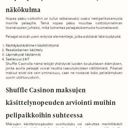
näkökulma
Nopea pääsy voittoihin on tullut ratkaisevaksi osaksi nettipelikokemusta
monille pelaajille. Tämä nopea pääsy muuttaa voittotunnelman
itsenäisyyden juhlaksi, mikä kohentaa pelaajakokemusta huomattavasti.
Pelaajat etsivät usein erityisiä elementtejä, jotka edistävät tätä tyydytystä:
Käyttäjäystävällinen käyttöliittymä
Reaaliaikainen käsittely
Läpinäkyvät käytännöt
Saatavuus 24/7
Shuffle Casinolla nämä tekijät yhdistyvät luoden koukuttavan elämyksen,
jonka avulla pelaajat voivat nauttia saavutuksistaan välittömästi. Pikaiset
maksut eivät ole vain ominaisuus, vaan ne nostavat koko pelielämyksen
uusiin ulottuvuuksiin.
Shuffle Casinon maksujen
käsittelynopeuden arviointi muihin
pelipaikkoihin suhteessa
Maksujen käsittelynopeuden suorituskyky voi vaikuttaa merkittävästi