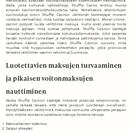
merkittävästi asiakkaan kokonaisvaltaiseen kokemukseen nettikasinolla.
Alalla, jotka kuhisevat vaihtoehtoja, Shuffle Casino erottuu muista
erityisen kasinomaksutehokkuutensa takia. Vertailtaessa rahansiirtojen
suorituskykyä toisiin Shuffle Casinon välittömät käsittelyajat monesti
voittavat vaihtoehdot, mikä tuottaa tyytyväisiin käyttäjiin. Monet online-
kasinot pystyvät luvata välittömiä maksuja, mutta eivät yleensä hoida
maksuja ajallaan, mikä tuottaa pettymystä. Shuffle Casinon käyttäjät
toisaalta hyötyvät vaivattomasta kotiutuskokemuksesta, mikä parantaa
heidän kontrollin tunnettaan ja hallintaansa palkintojensa kanssa. Tämä
vaikuttava käänne parantaa lisäksi Shuffle Casinon suosiota, mikä
muuttaa siitä huippuluokan vaihtoehdon pelaajille, jotka priorisoivat
tärkeänä välittömän saannin rahoihinsa Suomessa.
Luotettavien maksujen turvaaminen
ja pikaisen voitonmaksujen
nauttiminen
Vaikka Shuffle Casinon käyttäjät iloitsevat pikaisista rahansiirroista, on
samalla tärkeää takaata, että nämä prosessit suoritetaan turvallisesti.
Hyödyntääkseen välittömistä maksuista varmuutta uhkaamatta pelaajien
tulisi miettiä seuraavia luotettavia maksuja koskevia keinoja:
Kaksivaiheinen todennus
Salatut yhteydet