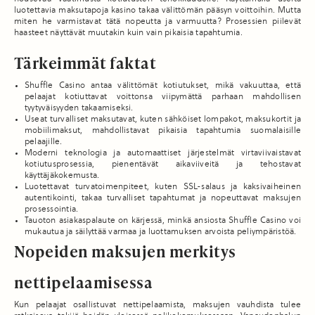
luotettavia maksutapoja kasino takaa välittömän pääsyn voittoihin. Mutta
miten he varmistavat tätä nopeutta ja varmuutta? Prosessien piilevät
haasteet näyttävät muutakin kuin vain pikaisia tapahtumia.
Tärkeimmät faktat
Shuffle Casino antaa välittömät kotiutukset, mikä vakuuttaa, että
pelaajat kotiuttavat voittonsa viipymättä parhaan mahdollisen
tyytyväisyyden takaamiseksi.
Useat turvalliset maksutavat, kuten sähköiset lompakot, maksukortit ja
mobiilimaksut, mahdollistavat pikaisia tapahtumia suomalaisille
pelaajille.
Moderni teknologia ja automaattiset järjestelmät virtaviivaistavat
kotiutusprosessia, pienentävät aikaviiveitä ja tehostavat
käyttäjäkokemusta.
Luotettavat turvatoimenpiteet, kuten SSL-salaus ja kaksivaiheinen
autentikointi, takaa turvalliset tapahtumat ja nopeuttavat maksujen
prosessointia.
Tauoton asiakaspalaute on kärjessä, minkä ansiosta Shuffle Casino voi
mukautua ja säilyttää varmaa ja luottamuksen arvoista peliympäristöä.
Nopeiden maksujen merkitys
nettipelaamisessa
Kun pelaajat osallistuvat nettipelaamista, maksujen vauhdista tulee