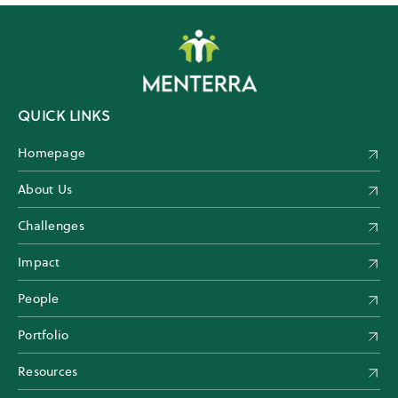
QUICK LINKS
Homepage
About Us
Challenges
Impact
People
Portfolio
Resources