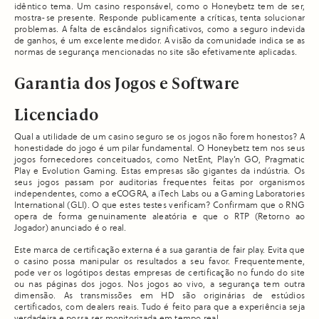
idêntico tema. Um casino responsável, como o Honeybetz tem de ser,
mostra-se presente. Responde publicamente a críticas, tenta solucionar
problemas. A falta de escândalos significativos, como a seguro indevida
de ganhos, é um excelente medidor. A visão da comunidade indica se as
normas de segurança mencionadas no site são efetivamente aplicadas.
Garantia dos Jogos e Software
Licenciado
Qual a utilidade de um casino seguro se os jogos não forem honestos? A
honestidade do jogo é um pilar fundamental. O Honeybetz tem nos seus
jogos fornecedores conceituados, como NetEnt, Play’n GO, Pragmatic
Play e Evolution Gaming. Estas empresas são gigantes da indústria. Os
seus jogos passam por auditorias frequentes feitas por organismos
independentes, como a eCOGRA, a iTech Labs ou a Gaming Laboratories
International (GLI). O que estes testes verificam? Confirmam que o RNG
opera de forma genuinamente aleatória e que o RTP (Retorno ao
Jogador) anunciado é o real.
Este marca de certificação externa é a sua garantia de fair play. Evita que
o casino possa manipular os resultados a seu favor. Frequentemente,
pode ver os logótipos destas empresas de certificação no fundo do site
ou nas páginas dos jogos. Nos jogos ao vivo, a segurança tem outra
dimensão. As transmissões em HD são originárias de estúdios
certificados, com dealers reais. Tudo é feito para que a experiência seja