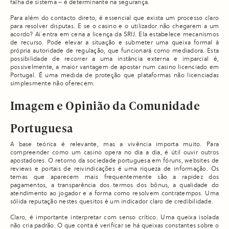
falha de sistema – é determinante na segurança.
Para além do contacto direto, é essencial que exista um processo claro
para resolver disputas. E se o casino e o utilizador não chegarem a um
acordo? Aí entra em cena a licença da SRIJ. Ela estabelece mecanismos
de recurso. Pode elevar a situação e submeter uma queixa formal à
própria autoridade de regulação, que funcionará como mediadora. Esta
possibilidade de recorrer a uma instância externa e imparcial é,
possivelmente, a maior vantagem de apostar num casino licenciado em
Portugal. É uma medida de proteção que plataformas não licenciadas
simplesmente não oferecem.
Imagem e Opinião da Comunidade
Portuguesa
A base teórica é relevante, mas a vivência importa muito. Para
compreender como um casino opera no dia a dia, é útil ouvir outros
apostadores. O retorno da sociedade portuguesa em fóruns, websites de
reviews e portais de reivindicações é uma riqueza de informação. Os
temas que aparecem mais frequentemente são a rapidez dos
pagamentos, a transparência dos termos dos bônus, a qualidade do
atendimento ao jogador e a forma como resolvem contratempos. Uma
sólida reputação nestes quesitos é um indicador claro de credibilidade.
Claro, é importante interpretar com senso crítico. Uma queixa isolada
não cria padrão. O que conta é verificar se há queixas constantes sobre o