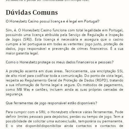
verdadeira e possa ser monitorizada em tempo real.
Dúvidas Comuns
O Honeybetz Casino possui licença e é legal em Portugal?
Sim, é. O Honeybetz Casino funciona com total legalidade em Portugal,
possuindo uma licença atribuída pela Serviço de Regulação e Inspeção
de Jogos (SRIJ). Esta licença é necessária e assegura que o casino
cumpre a lei portuguesa em todas as vertentes: jogo justo, proteção de
dados, jogo responsável e prevenção de crimes financeiros. É a sua
maior garantia legal.
Como o Honeybetz protege os meus dados financeiros e pessoais?
A proteção assenta em duas áreas. Tecnicamente, usa encriptação SSL
de alto nível para codificar toda a comunicação. Do ponto de vista legal,
respeita ao Regulamento Geral de Proteção de Dados (RGPD), tratando
a sua informação de forma legal e segura. Os métodos de pagamento,
como MB Way e cartões, incluem ainda as suas próprias camadas de
segurança.
Que ferramentas de jogo responsável estão disponíveis?
Para cumprir com a SRIJ, o Honeybetz oferece várias ferramentas. Pode
definir limites pessoais para depósitos, perdas ou tempo de jogo. Tem a
possibilidade de solicitar uma autoexclusão, temporária ou permanente.
E o site disponibildisponibiliza ainda contactos e contactos de