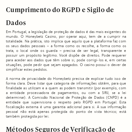
Cumprimento do RGPD e Sigilo de
Dados
Em Portugal, a legislação de proteção de dados é das mais exigentes do
mundo. O Honeybetz Casino, por operar aqui, tem de a cumprir na
totalidade. Na prática, isto implica que aquilo que a plataforma faz com
os seus dados pessoais – a forma como os recolhe, a forma como os
trata, o local onde os guarda – precisa de ser legal, transparente e
possuir um propósito legítimo. Você dispõe de direitos. Pode requerer
para aceder aos dados que têm sobre si, pode corrigi-los e, em certas
situações, pode pedir que sejam apagados. O casino possui o dever de
simplificar estes pedidos.
A norma de privacidade do Honeybetz precisa de explicar tudo isso de
forma clara. Deve listar que categoria de informações obtêm, para que
finalidade as utilizam e a quem as podem transmitir (por exemplo, com
a entidade processadora de pagamentos, ou com a SRIJ, se a lei
determinar). A Comissão Nacional de Proteção de Dados (CNPD) é a
entidade que supervisiona o respeito pelo RGPD em Portugal. Esta
fiscalização externa é uma garantia adicional para si. A sua informação
pessoal não está apenas protegida do ponto de vista técnico; está
também protegida por lei.
Métodos Seguros de Verificação de