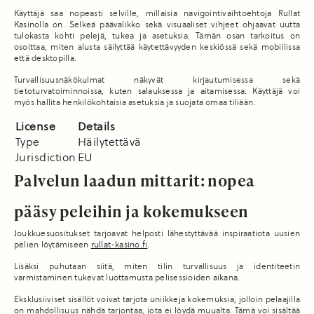
Käyttäjä saa nopeasti selville, millaisia navigointivaihtoehtoja Rullat
Kasinolla on. Selkeä päävalikko sekä visuaaliset vihjeet ohjaavat uutta
tulokasta kohti pelejä, tukea ja asetuksia. Tämän osan tarkoitus on
osoittaa, miten alusta säilyttää käytettävyyden keskiössä sekä mobiilissa
että desktopilla.
Turvallisuusnäkökulmat näkyvät kirjautumisessa sekä
tietoturvatoiminnoissa, kuten salauksessa ja aitamisessa. Käyttäjä voi
myös hallita henkilökohtaisia asetuksia ja suojata omaa tiliään.
License
Details
Type
Häilytettävä
Jurisdiction
EU
Palvelun laadun mittarit: nopea
pääsy peleihin ja kokemukseen
Joukkuesuositukset tarjoavat helposti lähestyttävää inspiraatiota uusien
pelien löytämiseen
rullat-kasino.fi
.
Lisäksi puhutaan siitä, miten tilin turvallisuus ja identiteetin
varmistaminen tukevat luottamusta pelisessioiden aikana.
Eksklusiiviset sisällöt voivat tarjota uniikkeja kokemuksia, jolloin pelaajilla
on mahdollisuus nähdä tarjontaa, jota ei löydä muualta. Tämä voi sisältää