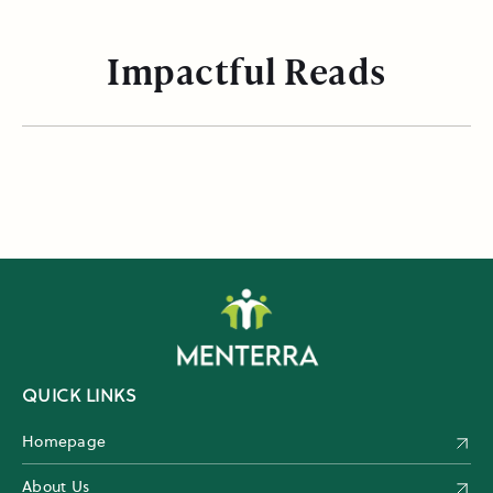
Impactful Reads
QUICK LINKS
Homepage
About Us