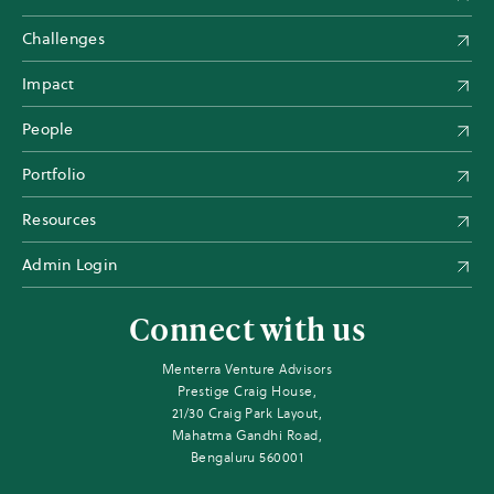
Challenges
Impact
People
Portfolio
Resources
Admin Login
Connect with us
Menterra Venture Advisors
Prestige Craig House,
21/30 Craig Park Layout,
Mahatma Gandhi Road,
Bengaluru 560001