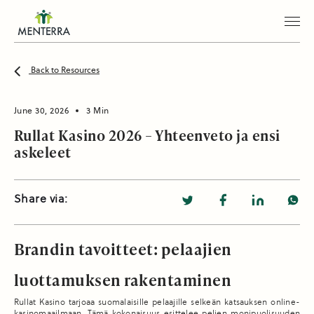
Back to Resources
June 30, 2026
3 Min
Rullat Kasino 2026 – Yhteenveto ja ensi
askeleet
Share via:
Brandin tavoitteet: pelaajien
luottamuksen rakentaminen
Rullat Kasino tarjoaa suomalaisille pelaajille selkeän katsauksen online-