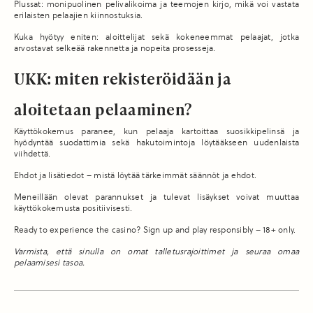
Plussat: monipuolinen pelivalikoima ja teemojen kirjo, mikä voi vastata
erilaisten pelaajien kiinnostuksia.
Kuka hyötyy eniten: aloittelijat sekä kokeneemmat pelaajat, jotka
arvostavat selkeää rakennetta ja nopeita prosesseja.
UKK: miten rekisteröidään ja
aloitetaan pelaaminen?
Käyttökokemus paranee, kun pelaaja kartoittaa suosikkipelinsä ja
hyödyntää suodattimia sekä hakutoimintoja löytääkseen uudenlaista
viihdettä.
Ehdot ja lisätiedot – mistä löytää tärkeimmät säännöt ja ehdot.
Meneillään olevat parannukset ja tulevat lisäykset voivat muuttaa
käyttökokemusta positiivisesti.
Ready to experience the casino? Sign up and play responsibly – 18+ only.
Varmista, että sinulla on omat talletusrajoittimet ja seuraa omaa
pelaamisesi tasoa.