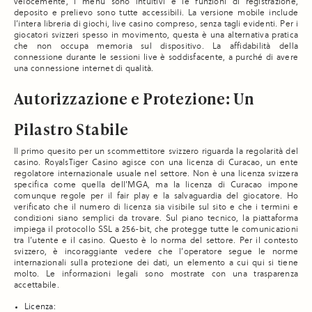
velocemente, i menu sono intuitivi e le funzioni di registrazione,
deposito e prelievo sono tutte accessibili. La versione mobile include
l’intera libreria di giochi, live casino compreso, senza tagli evidenti. Per i
giocatori svizzeri spesso in movimento, questa è una alternativa pratica
che non occupa memoria sul dispositivo. La affidabilità della
connessione durante le sessioni live è soddisfacente, a purché di avere
una connessione internet di qualità.
Autorizzazione e Protezione: Un
Pilastro Stabile
Il primo quesito per un scommettitore svizzero riguarda la regolarità del
casino. RoyalsTiger Casino agisce con una licenza di Curacao, un ente
regolatore internazionale usuale nel settore. Non è una licenza svizzera
specifica come quella dell’MGA, ma la licenza di Curacao impone
comunque regole per il fair play e la salvaguardia del giocatore. Ho
verificato che il numero di licenza sia visibile sul sito e che i termini e
condizioni siano semplici da trovare. Sul piano tecnico, la piattaforma
impiega il protocollo SSL a 256-bit, che protegge tutte le comunicazioni
tra l’utente e il casino. Questo è lo norma del settore. Per il contesto
svizzero, è incoraggiante vedere che l’operatore segue le norme
internazionali sulla protezione dei dati, un elemento a cui qui si tiene
molto. Le informazioni legali sono mostrate con una trasparenza
accettabile.
Licenza: