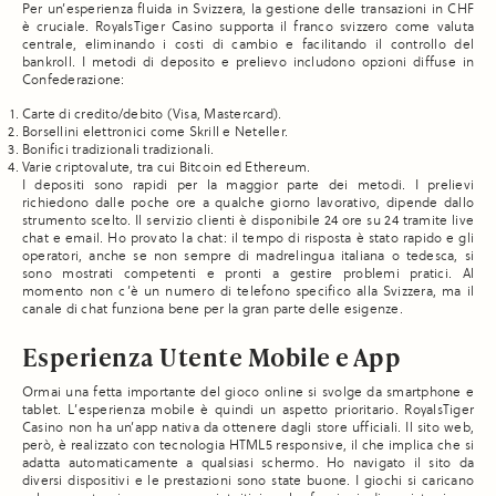
Per un’esperienza fluida in Svizzera, la gestione delle transazioni in CHF
è cruciale. RoyalsTiger Casino supporta il franco svizzero come valuta
centrale, eliminando i costi di cambio e facilitando il controllo del
bankroll. I metodi di deposito e prelievo includono opzioni diffuse in
Confederazione:
Carte di credito/debito (Visa, Mastercard).
Borsellini elettronici come Skrill e Neteller.
Bonifici tradizionali tradizionali.
Varie criptovalute, tra cui Bitcoin ed Ethereum.
I depositi sono rapidi per la maggior parte dei metodi. I prelievi
richiedono dalle poche ore a qualche giorno lavorativo, dipende dallo
strumento scelto. Il servizio clienti è disponibile 24 ore su 24 tramite live
chat e email. Ho provato la chat: il tempo di risposta è stato rapido e gli
operatori, anche se non sempre di madrelingua italiana o tedesca, si
sono mostrati competenti e pronti a gestire problemi pratici. Al
momento non c’è un numero di telefono specifico alla Svizzera, ma il
canale di chat funziona bene per la gran parte delle esigenze.
Esperienza Utente Mobile e App
Ormai una fetta importante del gioco online si svolge da smartphone e
tablet. L’esperienza mobile è quindi un aspetto prioritario. RoyalsTiger
Casino non ha un’app nativa da ottenere dagli store ufficiali. Il sito web,
però, è realizzato con tecnologia HTML5 responsive, il che implica che si
adatta automaticamente a qualsiasi schermo. Ho navigato il sito da
diversi dispositivi e le prestazioni sono state buone. I giochi si caricano