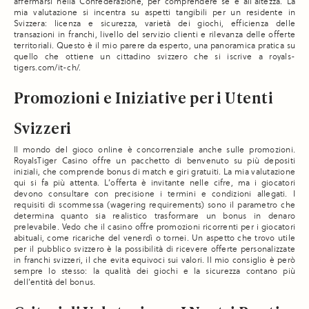
affermarsi nella Confederazione, per comprendere se è all’altezza. La
mia valutazione si incentra su aspetti tangibili per un residente in
Svizzera: licenza e sicurezza, varietà dei giochi, efficienza delle
transazioni in franchi, livello del servizio clienti e rilevanza delle offerte
territoriali. Questo è il mio parere da esperto, una panoramica pratica su
quello che ottiene un cittadino svizzero che si iscrive a royals-
tigers.com/it-ch/.
Promozioni e Iniziative per i Utenti
Svizzeri
Il mondo del gioco online è concorrenziale anche sulle promozioni.
RoyalsTiger Casino offre un pacchetto di benvenuto su più depositi
iniziali, che comprende bonus di match e giri gratuiti. La mia valutazione
qui si fa più attenta. L’offerta è invitante nelle cifre, ma i giocatori
devono consultare con precisione i termini e condizioni allegati. I
requisiti di scommessa (wagering requirements) sono il parametro che
determina quanto sia realistico trasformare un bonus in denaro
prelevabile. Vedo che il casino offre promozioni ricorrenti per i giocatori
abituali, come ricariche del venerdì o tornei. Un aspetto che trovo utile
per il pubblico svizzero è la possibilità di ricevere offerte personalizzate
in franchi svizzeri, il che evita equivoci sui valori. Il mio consiglio è però
sempre lo stesso: la qualità dei giochi e la sicurezza contano più
dell’entità del bonus.