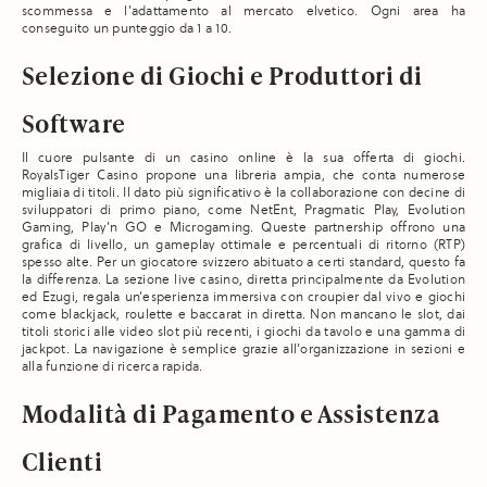
scommessa e l’adattamento al mercato elvetico. Ogni area ha
conseguito un punteggio da 1 a 10.
Selezione di Giochi e Produttori di
Software
Il cuore pulsante di un casino online è la sua offerta di giochi.
RoyalsTiger Casino propone una libreria ampia, che conta numerose
migliaia di titoli. Il dato più significativo è la collaborazione con decine di
sviluppatori di primo piano, come NetEnt, Pragmatic Play, Evolution
Gaming, Play’n GO e Microgaming. Queste partnership offrono una
grafica di livello, un gameplay ottimale e percentuali di ritorno (RTP)
spesso alte. Per un giocatore svizzero abituato a certi standard, questo fa
la differenza. La sezione live casino, diretta principalmente da Evolution
ed Ezugi, regala un’esperienza immersiva con croupier dal vivo e giochi
come blackjack, roulette e baccarat in diretta. Non mancano le slot, dai
titoli storici alle video slot più recenti, i giochi da tavolo e una gamma di
jackpot. La navigazione è semplice grazie all’organizzazione in sezioni e
alla funzione di ricerca rapida.
Modalità di Pagamento e Assistenza
Clienti