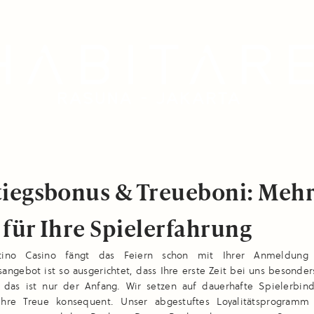
tiegsbonus & Treueboni: Meh
 für Ihre Spielerfahrung
tino Casino fängt das Feiern schon mit Ihrer Anmeldung
ngebot ist so ausgerichtet, dass Ihre erste Zeit bei uns besonder
 das ist nur der Anfang. Wir setzen auf dauerhafte Spielerbi
hre Treue konsequent. Unser abgestuftes Loyalitätsprogramm