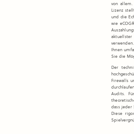
von allem.
Lizenz ste
und die Ech
wie eCOGRA
Auszahlungs
aktuellste
verwenden.
Ihnen umfa
Sie die Mög
Der techni
hochgesch
Firewalls 
durchlauf
Audits. Fü
theoretisc
dass jeder 
Diese rig
Spielvergn