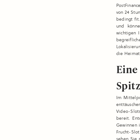
PostFinanc
von 24 Stun
bedingt fit
und können
wichtigen 
begreifli
Lokalisier
die Heimat 
Eine 
Spit
Im Mittelpu
enttäusche
Video-Slot
bereit. En
Gewinnen i
Frucht-Slot
sehen Sie p