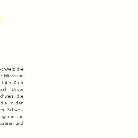
Schweiz die
er Mischung
 Jubel über
o.ch. Unser
chweiz, die
 die in den
der Schweiz
 angemessen
usieren und