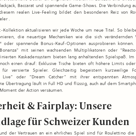
Blackjack, Baccarat und spannende Game-Shows. Die Verbindung a
diesem realen Live-Feeling bildet den besonderen Reiz von Rou
eler .
-Kollektion aktualisieren wir jede Woche um neue Titel. So bleib
nieren, die neuartige Mechaniken wie die sich verändernden
 oder spannende Bonus-Kauf-Optionen ausprobieren können. 
Bonanza” mit seinen wachsenden Multiplikatoren oder “React
finierten Kaskadensystem bieten lang anhaltenden Spielspaß. Im 
 noch einen drauf: Exklusive Tische bieten oft höhere Limits ode
für versierte Spieler. Gleichzeitig begeistern kurzweilige 
 Live” oder “Dream Catcher” mit ihrer entspannten Atmos
ie Übertragung läuft in Full HD und flüssig, auch auf dem Smartp
 Moment der Action versäumen.
erheit & Fairplay: Unsere
dlage für Schweizer Kunden
 und der Vertrauen an ein ehrliches Spiel sind für Roulettino di