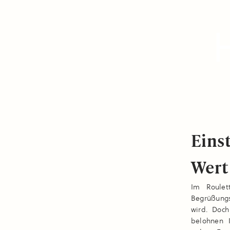
Eins
Wert
Im Roulet
Begrüßungsa
wird. Doch
belohnen I