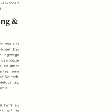
 verwandelt
t.
ung &
rde von uns
ichtet. Das
ahlungswege
geschützte
, ist unser
tentes Team
auf Deutsch,
ielqualität,
weiz.
t TWINT ist
en auf Ihr