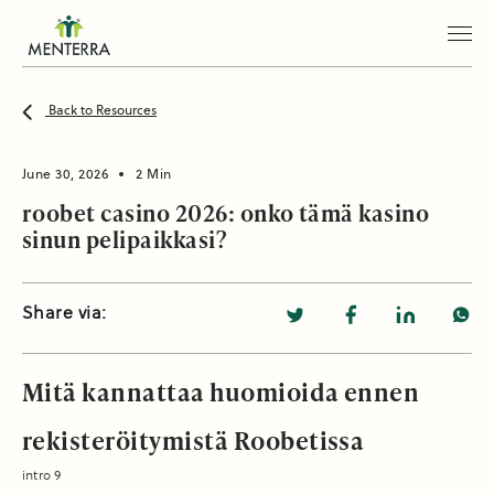
Back to Resources
June 30, 2026
2 Min
roobet casino 2026: onko tämä kasino
sinun pelipaikkasi?
Share via:
Mitä kannattaa huomioida ennen
rekisteröitymistä Roobetissa
intro 9