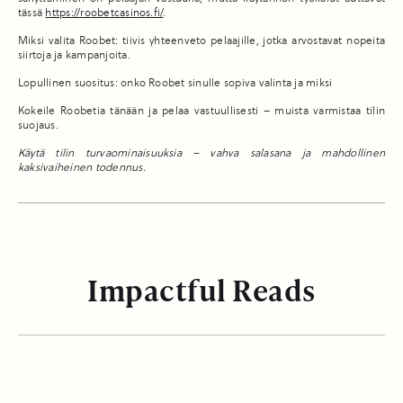
tässä
https://roobetcasinos.fi/
.
Miksi valita Roobet: tiivis yhteenveto pelaajille, jotka arvostavat nopeita
siirtoja ja kampanjoita.
Lopullinen suositus: onko Roobet sinulle sopiva valinta ja miksi
Kokeile Roobetia tänään ja pelaa vastuullisesti – muista varmistaa tilin
suojaus.
Käytä tilin turvaominaisuuksia – vahva salasana ja mahdollinen
kaksivaiheinen todennus.
Impactful Reads