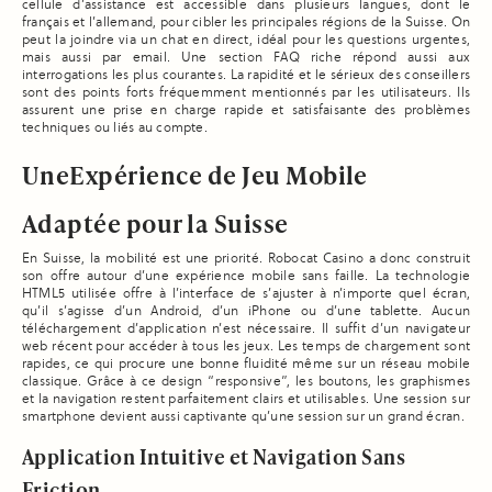
cellule d’assistance est accessible dans plusieurs langues, dont le
français et l’allemand, pour cibler les principales régions de la Suisse. On
peut la joindre via un chat en direct, idéal pour les questions urgentes,
mais aussi par email. Une section FAQ riche répond aussi aux
interrogations les plus courantes. La rapidité et le sérieux des conseillers
sont des points forts fréquemment mentionnés par les utilisateurs. Ils
assurent une prise en charge rapide et satisfaisante des problèmes
techniques ou liés au compte.
UneExpérience de Jeu Mobile
Adaptée pour la Suisse
En Suisse, la mobilité est une priorité. Robocat Casino a donc construit
son offre autour d’une expérience mobile sans faille. La technologie
HTML5 utilisée offre à l’interface de s’ajuster à n’importe quel écran,
qu’il s’agisse d’un Android, d’un iPhone ou d’une tablette. Aucun
téléchargement d’application n’est nécessaire. Il suffit d’un navigateur
web récent pour accéder à tous les jeux. Les temps de chargement sont
rapides, ce qui procure une bonne fluidité même sur un réseau mobile
classique. Grâce à ce design “responsive”, les boutons, les graphismes
et la navigation restent parfaitement clairs et utilisables. Une session sur
smartphone devient aussi captivante qu’une session sur un grand écran.
Application Intuitive et Navigation Sans