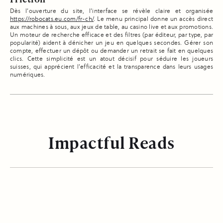
Friction
Dès l’ouverture du site, l’interface se révèle claire et organisée
https://robocats.eu.com/fr-ch/
. Le menu principal donne un accès direct
aux machines à sous, aux jeux de table, au casino live et aux promotions.
Un moteur de recherche efficace et des filtres (par éditeur, par type, par
popularité) aident à dénicher un jeu en quelques secondes. Gérer son
compte, effectuer un dépôt ou demander un retrait se fait en quelques
clics. Cette simplicité est un atout décisif pour séduire les joueurs
suisses, qui apprécient l’efficacité et la transparence dans leurs usages
numériques.
Impactful Reads