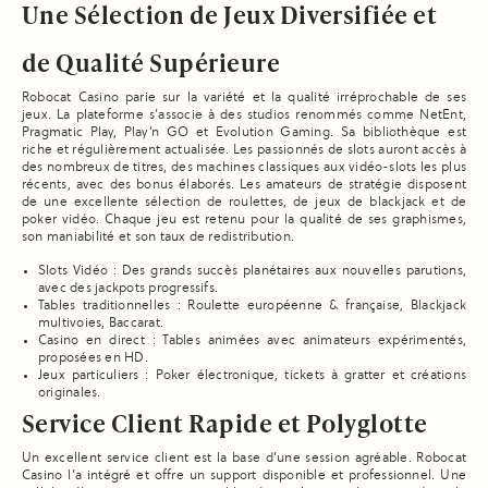
Une Sélection de Jeux Diversifiée et
de Qualité Supérieure
Robocat Casino parie sur la variété et la qualité irréprochable de ses
jeux. La plateforme s’associe à des studios renommés comme NetEnt,
Pragmatic Play, Play’n GO et Evolution Gaming. Sa bibliothèque est
riche et régulièrement actualisée. Les passionnés de slots auront accès à
des nombreux de titres, des machines classiques aux vidéo-slots les plus
récents, avec des bonus élaborés. Les amateurs de stratégie disposent
de une excellente sélection de roulettes, de jeux de blackjack et de
poker vidéo. Chaque jeu est retenu pour la qualité de ses graphismes,
son maniabilité et son taux de redistribution.
Slots Vidéo : Des grands succès planétaires aux nouvelles parutions,
avec des jackpots progressifs.
Tables traditionnelles : Roulette européenne & française, Blackjack
multivoies, Baccarat.
Casino en direct : Tables animées avec animateurs expérimentés,
proposées en HD.
Jeux particuliers : Poker électronique, tickets à gratter et créations
originales.
Service Client Rapide et Polyglotte
Un excellent service client est la base d’une session agréable. Robocat
Casino l’a intégré et offre un support disponible et professionnel. Une