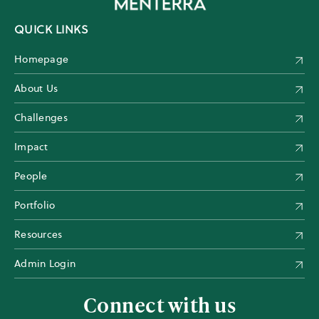
QUICK LINKS
Homepage
About Us
Challenges
Impact
People
Portfolio
Resources
Admin Login
Connect with us