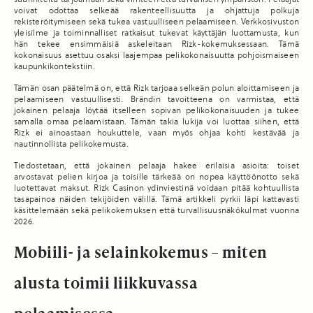
suunniteltu tarjoamaan sekä viihteen että turvallisen ympäristön. Pelaajat
voivat odottaa selkeää rakenteellisuutta ja ohjattuja polkuja
rekisteröitymiseen sekä tukea vastuulliseen pelaamiseen. Verkkosivuston
yleisilme ja toiminnalliset ratkaisut tukevat käyttäjän luottamusta, kun
hän tekee ensimmäisiä askeleitaan Rizk-kokemuksessaan. Tämä
kokonaisuus asettuu osaksi laajempaa pelikokonaisuutta pohjoismaiseen
kaupunkikontekstiin.
Tämän osan päätelmä on, että Rizk tarjoaa selkeän polun aloittamiseen ja
pelaamiseen vastuullisesti. Brändin tavoitteena on varmistaa, että
jokainen pelaaja löytää itselleen sopivan pelikokonaisuuden ja tukee
samalla omaa pelaamistaan. Tämän takia lukija voi luottaa siihen, että
Rizk ei ainoastaan houkuttele, vaan myös ohjaa kohti kestävää ja
nautinnollista pelikokemusta.
Tiedostetaan, että jokainen pelaaja hakee erilaisia asioita: toiset
arvostavat pelien kirjoa ja toisille tärkeää on nopea käyttöönotto sekä
luotettavat maksut. Rizk Casinon ydinviestinä voidaan pitää kohtuullista
tasapainoa näiden tekijöiden välillä. Tämä artikkeli pyrkii läpi kattavasti
käsittelemään sekä pelikokemuksen että turvallisuusnäkökulmat vuonna
2026.
Mobiili- ja selainkokemus – miten
alusta toimii liikkuvassa