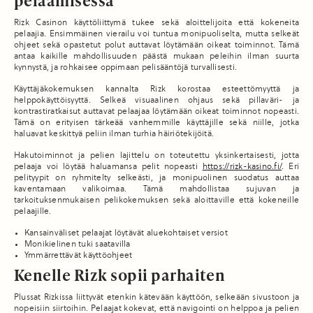
pelaamisessa
Rizk Casinon käyttöliittymä tukee sekä aloittelijoita että kokeneita
pelaajia. Ensimmäinen vierailu voi tuntua monipuoliselta, mutta selkeät
ohjeet sekä opastetut polut auttavat löytämään oikeat toiminnot. Tämä
antaa kaikille mahdollisuuden päästä mukaan peleihin ilman suurta
kynnystä, ja rohkaisee oppimaan pelisääntöjä turvallisesti.
Käyttäjäkokemuksen kannalta Rizk korostaa esteettömyyttä ja
helppokäyttöisyyttä. Selkeä visuaalinen ohjaus sekä pillaväri- ja
kontrastiratkaisut auttavat pelaajaa löytämään oikeat toiminnot nopeasti.
Tämä on erityisen tärkeää vanhemmille käyttäjille sekä niille, jotka
haluavat keskittyä peliin ilman turhia häiriötekijöitä.
Hakutoiminnot ja pelien lajittelu on toteutettu yksinkertaisesti, jotta
pelaaja voi löytää haluamansa pelit nopeasti
https://rizk-kasino.fi/
. Eri
pelityypit on ryhmitelty selkeästi, ja monipuolinen suodatus auttaa
kaventamaan valikoimaa. Tämä mahdollistaa sujuvan ja
tarkoituksenmukaisen pelikokemuksen sekä aloittaville että kokeneille
pelaajille.
Kansainväliset pelaajat löytävät aluekohtaiset versiot
Monikielinen tuki saatavilla
Ymmärrettävät käyttöohjeet
Kenelle Rizk sopii parhaiten
Plussat Rizkissa liittyvät etenkin kätevään käyttöön, selkeään sivustoon ja
nopeisiin siirtoihin. Pelaajat kokevat, että navigointi on helppoa ja pelien