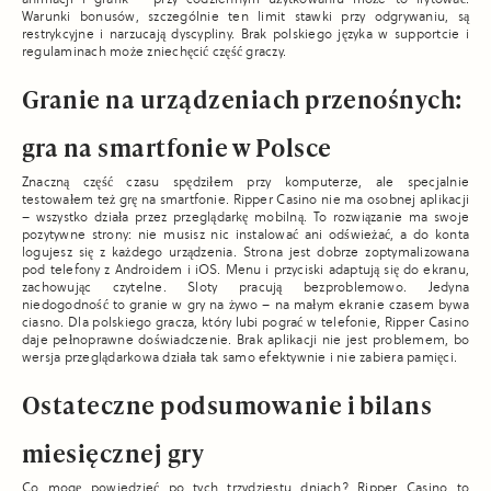
animacji i grafik – przy codziennym użytkowaniu może to irytować.
Warunki bonusów, szczególnie ten limit stawki przy odgrywaniu, są
restrykcyjne i narzucają dyscypliny. Brak polskiego języka w supportcie i
regulaminach może zniechęcić część graczy.
Granie na urządzeniach przenośnych:
gra na smartfonie w Polsce
Znaczną część czasu spędziłem przy komputerze, ale specjalnie
testowałem też grę na smartfonie. Ripper Casino nie ma osobnej aplikacji
– wszystko działa przez przeglądarkę mobilną. To rozwiązanie ma swoje
pozytywne strony: nie musisz nic instalować ani odświeżać, a do konta
logujesz się z każdego urządzenia. Strona jest dobrze zoptymalizowana
pod telefony z Androidem i iOS. Menu i przyciski adaptują się do ekranu,
zachowując czytelne. Sloty pracują bezproblemowo. Jedyna
niedogodność to granie w gry na żywo – na małym ekranie czasem bywa
ciasno. Dla polskiego gracza, który lubi pograć w telefonie, Ripper Casino
daje pełnoprawne doświadczenie. Brak aplikacji nie jest problemem, bo
wersja przeglądarkowa działa tak samo efektywnie i nie zabiera pamięci.
Ostateczne podsumowanie i bilans
miesięcznej gry
Co mogę powiedzieć po tych trzydziestu dniach? Ripper Casino to