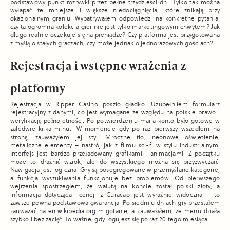
podstawowy punkt rozrywki przez pełne trzydzieści dni. Tylko tak można
wyłapać te mniejsze i większe niedociągnięcia, które znikają przy
okazjonalnym graniu. Wypatrywałem odpowiedzi na konkretne pytania:
czy ta ogromna kolekcja gier nie jest tylko marketingowym chwytem? Jak
długo realnie oczekuje się na pieniądze? Czy platforma jest przygotowana
z myślą o stałych graczach, czy może jednak o jednorazowych gościach?
Rejestracja i wstępne wrażenia z
platformy
Rejestracja w Ripper Casino poszło gładko. Uzupełniłem formularz
rejestracyjny z danymi, co jest wymagane ze względu na polskie prawo i
weryfikację pełnoletności. Po potwierdzeniu maila konto było gotowe w
zaledwie kilka minut. W momencie gdy po raz pierwszy wszedłem na
stronę, zauważyłem jej styl. Mroczne tło, neonowe oświetlenie,
metaliczne elementy – nastrój jak z filmu sci-fi w stylu industrialnym.
Interfejs jest bardzo przeładowany grafikami i animacjami. Z początku
może to drażnić wzrok, ale do wszystkiego można się przyzwyczaić.
Nawigacja jest logiczna. Gry są posegregowane w przemyślane kategorie,
a funkcja wyszukiwania funkcjonuje bez problemów. Od pierwszego
wejrzenia spostrzegłem, że walutą na koncie został polski złoty, a
informacja dotycząca licencji z Curacao jest wyraźnie widoczna – to
zawsze pewna podstawowa gwarancja. Po siedmiu dniach gry przestałem
zauważać na
en.wikipedia.org
migotanie, a zauważyłem, że menu działa
szybko i bez zacięć. To ważne, gdy logujesz się po raz 20 tego miesiąca.