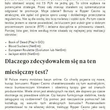
było obstawić więcej niż 7.5 PLN na jedną grę. To silnie wpływa na
potencjalne strategie. Przez cały miesiąc starałem się systematycznie
odgrywać te promocje. Moje zdanie? Bonusy w Ripper Casino są
atrakcyjne, ale żądać od gracza sporo uwagi i dokładnego przeczytania
regulaminu. Nie są dla osoby, kto liczy na łatwy i szybki zysk. Po tym czasie
testów jestem w stanie powiedzieć, że kluczem jest wybór gier o dobrym
procentowym zwrocie (RTP) i żelazna dyscyplina w pilnowaniu stawek.
Poniżej lista gier, które według mnie okazały się najlepiej przy realizacji
obrotów:
Book of Dead (Play’n GO):
Blood Suckers (NetEnt):
European Roulette (Evolution lub NetEnt):
Jackpot 6000 (NetEnt):
Dlaczego zdecydowałem się na ten
miesięczny test?
W Polsce mamy mnóstwo kasyn online. Co chwilę pojawia się nowe,
kusząc bonusami. Ripper Casino charakteryzowało się tym australijskim,
nieco buntowniczym klimatem i obietnicą tysięcy gier od znanych
producentów. Wiele stron jest atrakcyjnych na start, ale dopiero po czasie
dostrzega się prawdziwe oblicze. Czy kasyno funkcjonuje stabilnie, kiedy
zalogujesz się codziennie? Czy pomoc jest rzeczywiście pomocna? Jak
kształtują się warunki tych atrakcyjnych bonusów? Postanowiłem
przetestować to na własnej skórze, traktując Ripper Casino jako swój