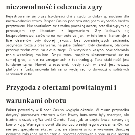
niezawodność i odczucia z gry
Rejestrowanie się przez trzydzieści dni z rzędu to dobry sprawdzian dla
niezawodności strony. Ripper Casino pod tym względem wypadało bardzo
przyzwoicie. Nie spotkałem się z żadną poważną awarią, przedłużającym się
przestojem czy kłopotami z logowaniem. Gry ładowały się
bezproblemowo, zarówno na komputerze, jak i w telefonie. Transmisje z
live dealerów były dobrej jakości, bez poważniejszych zacinania.
Jedynego rodzaju przerwami, na jakie trafiłem, były chwilowe, planowe
przerwy techniczne na aktualizacje. O wszystkich kasyno powiadamiało
mnie wcześniej mailem. Dzięki temu mogłem skoncentrować się na
samej grze, a nie na zmaganiach z technologią. Taka stabilność jest
fundamentalna. Nawet wieczorami, kiedy ruch w sieci jest wyższy,
platforma funkcjonowała tak samo wydajnie. To dowodzi o solidnych
serwerach w tle.
Przygoda z ofertami powitalnymi i
warunkami obrotu
Pakiet powitalny w Ripper Casino wygląda okazale. W moim przypadku
dotyczył pierwszych czterech wpłat. Kwoty bonusowe były znaczące, ale
istotne okazały się Warunki Obrotu. Tutaj, jak to często bywa, sprawy się
komplikują. Wymagany obrót dla bonusu pieniężnego opiewał na 40x, co
nie jest specjalnym ekstremum, ale stanowi solidne wyzwanie. Bardziej
poważne było inne ograniczenie: podczas odgrywania bonusu nie można