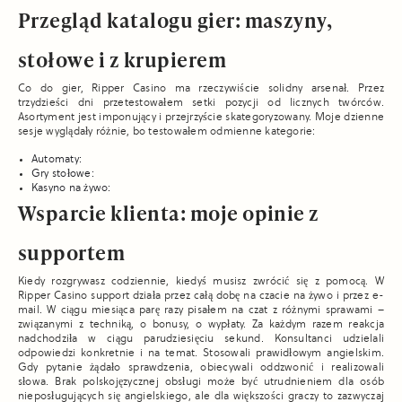
Przegląd katalogu gier: maszyny,
stołowe i z krupierem
Co do gier, Ripper Casino ma rzeczywiście solidny arsenał. Przez
trzydzieści dni przetestowałem setki pozycji od licznych twórców.
Asortyment jest imponujący i przejrzyście skategoryzowany. Moje dzienne
sesje wyglądały różnie, bo testowałem odmienne kategorie:
Automaty:
Gry stołowe:
Kasyno na żywo:
Wsparcie klienta: moje opinie z
supportem
Kiedy rozgrywasz codziennie, kiedyś musisz zwrócić się z pomocą. W
Ripper Casino support działa przez całą dobę na czacie na żywo i przez e-
mail. W ciągu miesiąca parę razy pisałem na czat z różnymi sprawami –
związanymi z techniką, o bonusy, o wypłaty. Za każdym razem reakcja
nadchodziła w ciągu parudziesięciu sekund. Konsultanci udzielali
odpowiedzi konkretnie i na temat. Stosowali prawidłowym angielskim.
Gdy pytanie żądało sprawdzenia, obiecywali oddzwonić i realizowali
słowa. Brak polskojęzycznej obsługi może być utrudnieniem dla osób
nieposługujących się angielskiego, ale dla większości graczy to zazwyczaj