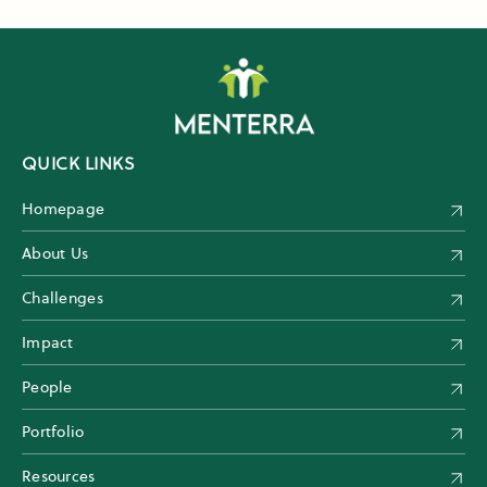
QUICK LINKS
Homepage
About Us
Challenges
Impact
People
Portfolio
Resources