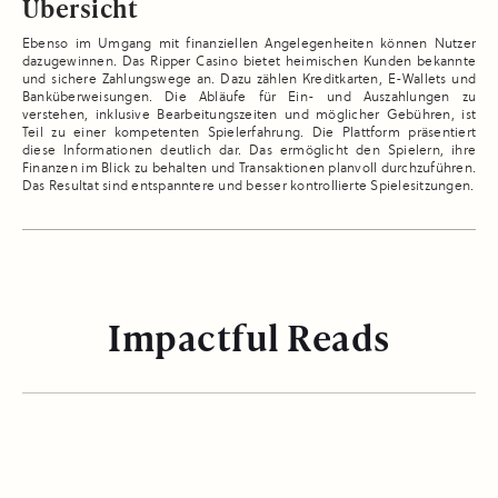
Übersicht
Ebenso im Umgang mit finanziellen Angelegenheiten können Nutzer
dazugewinnen. Das Ripper Casino bietet heimischen Kunden bekannte
und sichere Zahlungswege an. Dazu zählen Kreditkarten, E-Wallets und
Banküberweisungen. Die Abläufe für Ein- und Auszahlungen zu
verstehen, inklusive Bearbeitungszeiten und möglicher Gebühren, ist
Teil zu einer kompetenten Spielerfahrung. Die Plattform präsentiert
diese Informationen deutlich dar. Das ermöglicht den Spielern, ihre
Finanzen im Blick zu behalten und Transaktionen planvoll durchzuführen.
Das Resultat sind entspanntere und besser kontrollierte Spielesitzungen.
Impactful Reads