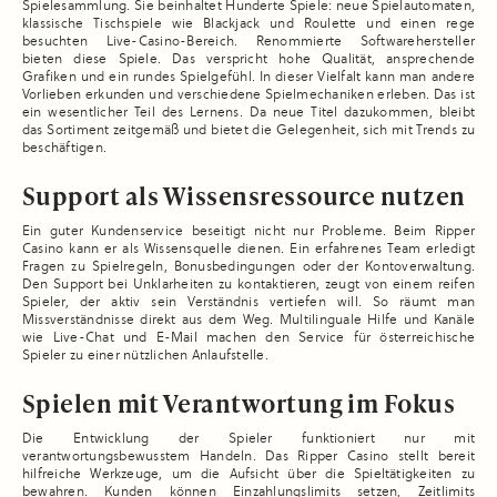
Spielesammlung. Sie beinhaltet Hunderte Spiele: neue Spielautomaten,
klassische Tischspiele wie Blackjack und Roulette und einen rege
besuchten Live-Casino-Bereich. Renommierte Softwarehersteller
bieten diese Spiele. Das verspricht hohe Qualität, ansprechende
Grafiken und ein rundes Spielgefühl. In dieser Vielfalt kann man andere
Vorlieben erkunden und verschiedene Spielmechaniken erleben. Das ist
ein wesentlicher Teil des Lernens. Da neue Titel dazukommen, bleibt
das Sortiment zeitgemäß und bietet die Gelegenheit, sich mit Trends zu
beschäftigen.
Support als Wissensressource nutzen
Ein guter Kundenservice beseitigt nicht nur Probleme. Beim Ripper
Casino kann er als Wissensquelle dienen. Ein erfahrenes Team erledigt
Fragen zu Spielregeln, Bonusbedingungen oder der Kontoverwaltung.
Den Support bei Unklarheiten zu kontaktieren, zeugt von einem reifen
Spieler, der aktiv sein Verständnis vertiefen will. So räumt man
Missverständnisse direkt aus dem Weg. Multilinguale Hilfe und Kanäle
wie Live-Chat und E-Mail machen den Service für österreichische
Spieler zu einer nützlichen Anlaufstelle.
Spielen mit Verantwortung im Fokus
Die Entwicklung der Spieler funktioniert nur mit
verantwortungsbewusstem Handeln. Das Ripper Casino stellt bereit
hilfreiche Werkzeuge, um die Aufsicht über die Spieltätigkeiten zu
bewahren. Kunden können Einzahlungslimits setzen, Zeitlimits