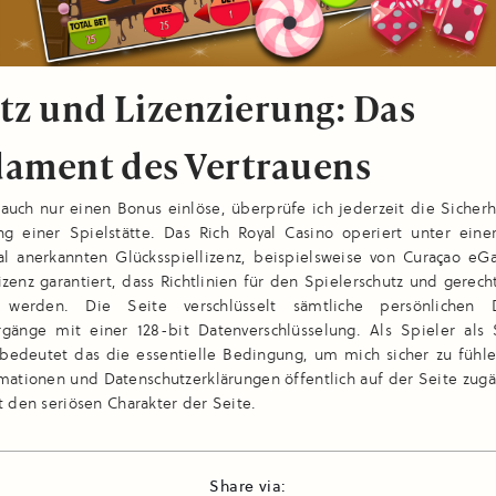
tz und Lizenzierung: Das
ament des Vertrauens
auch nur einen Bonus einlöse, überprüfe ich jederzeit die Sicherh
ng einer Spielstätte. Das Rich Royal Casino operiert unter einer
nal anerkannten Glücksspiellizenz, beispielsweise von Curaçao eG
izenz garantiert, dass Richtlinien für den Spielerschutz und gerec
 werden. Die Seite verschlüsselt sämtliche persönlichen
rgänge mit einer 128-bit Datenverschlüsselung. Als Spieler als 
 bedeutet das die essentielle Bedingung, um mich sicher zu fühle
mationen und Datenschutzerklärungen öffentlich auf der Seite zugä
t den seriösen Charakter der Seite.
Share via: