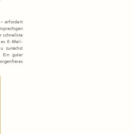
– erfordert
rsprachigen
r schnellste
 es E-Mail-
u zunächst
 Ein guter
sorgenfreies