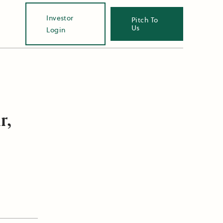
Investor
Pitch To
Us
Login
r,