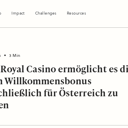
o
Impact
Challenges
Resources
6
3 Min
Royal Casino ermöglicht es di
n Willkommensbonus
chließlich für Österreich zu
en