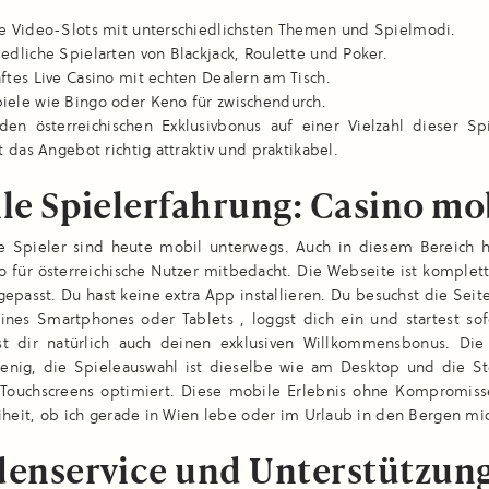
he Video-Slots mit unterschiedlichsten Themen und Spielmodi.
edliche Spielarten von Blackjack, Roulette und Poker.
ftes Live Casino mit echten Dealern am Tisch.
iele wie Bingo oder Keno für zwischendurch.
en österreichischen Exklusivbonus auf einer Vielzahl dieser Sp
 das Angebot richtig attraktiv und praktikabel.
le Spielerfahrung: Casino mo
 Spieler sind heute mobil unterwegs. Auch in diesem Bereich h
o für österreichische Nutzer mitbedacht. Die Webseite ist komplet
epasst. Du hast keine extra App installieren. Du besuchst die Seit
ines Smartphones oder Tablets , loggst dich ein und startest sof
st dir natürlich auch deinen exklusiven Willkommensbonus. Die
enig, die Spieleauswahl ist dieselbe wie am Desktop und die St
 Touchscreens optimiert. Diese mobile Erlebnis ohne Kompromisse
iheit, ob ich gerade in Wien lebe oder im Urlaub in den Bergen mi
enservice und Unterstützung