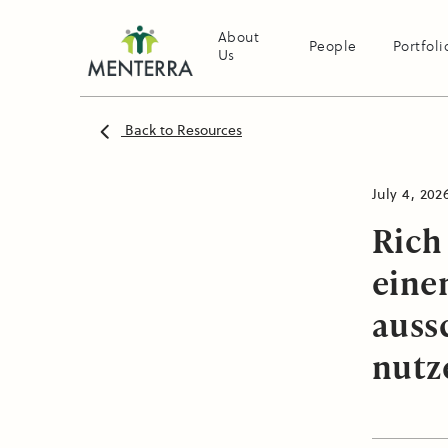
About
People
Portfoli
Us
Back to Resources
July 4, 202
Rich 
eine
auss
nutz