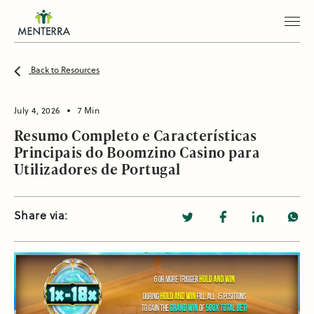
Back to Resources
July 4, 2026
7 Min
Resumo Completo e Características
Principais do Boomzino Casino para
Utilizadores de Portugal
Share via: