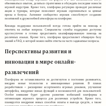
обмениваться опытом, делиться стратегиями и обсуждать последние новости
игровой индустрии. Кроме того, платформа регулярно проводит различные
акции и турниры, которые позволяют игрокам соревноваться за ценные
призы и бонусы. Активное сообщество игроков способствует созданию
позитивной и дружелюбной атмосферы на платформе.
Команда поддержки пользователей всегда готова прийти на помощь и
ответить на любые вопросы. Специалисты службы поддержки доступны
круглосуточно и готовы предоставить квалифицированную помощь на
различных языках. Кроме того, платформа предоставляет обширную базу
знаний и FAQ, в которой можно найти ответы на часто задаваемые вопросы.
Перспективы развития и
инновации в мире онлайн-
развлечений
Платформа не останавливается на достигнутом и постоянно развивается,
внедряя новые технологии и инновационные решения. В планах
разработчиков – расширение ассортимента игровых режимов, улучшение
интерфейса, внедрение новых функций и возможностей для пользователей.
Особое внимание будет уделено развитию мобильной платформы и
оптимизации игрового процесса для различных устройств. Кроме того,
планируется внедрение новых способов оплаты и вывода средств, а также