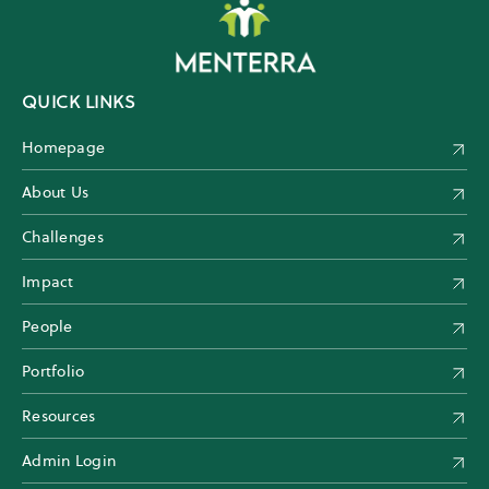
QUICK LINKS
Homepage
About Us
Challenges
Impact
People
Portfolio
Resources
Admin Login