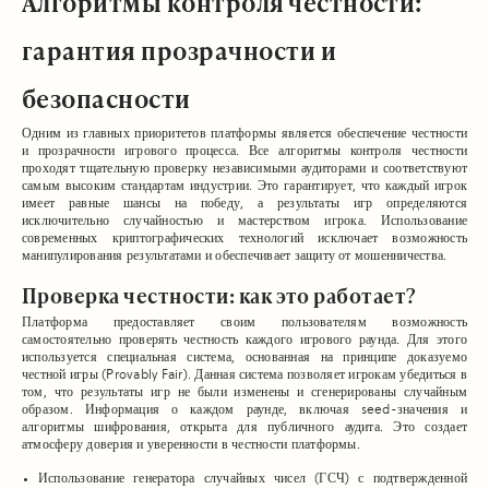
Алгоритмы контроля честности:
гарантия прозрачности и
безопасности
Одним из главных приоритетов платформы является обеспечение честности
и прозрачности игрового процесса. Все алгоритмы контроля честности
проходят тщательную проверку независимыми аудиторами и соответствуют
самым высоким стандартам индустрии. Это гарантирует, что каждый игрок
имеет равные шансы на победу, а результаты игр определяются
исключительно случайностью и мастерством игрока. Использование
современных криптографических технологий исключает возможность
манипулирования результатами и обеспечивает защиту от мошенничества.
Проверка честности: как это работает?
Платформа предоставляет своим пользователям возможность
самостоятельно проверять честность каждого игрового раунда. Для этого
используется специальная система, основанная на принципе доказуемо
честной игры (Provably Fair). Данная система позволяет игрокам убедиться в
том, что результаты игр не были изменены и сгенерированы случайным
образом. Информация о каждом раунде, включая seed-значения и
алгоритмы шифрования, открыта для публичного аудита. Это создает
атмосферу доверия и уверенности в честности платформы.
Использование генератора случайных чисел (ГСЧ) с подтвержденной