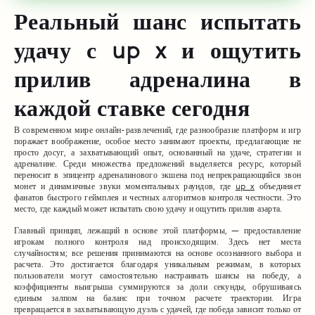
Реальный шанс испытать
удачу с up x и ощутить
прилив адреналина в
каждой ставке сегодня
В современном мире онлайн-развлечений, где разнообразие платформ и игр
поражает воображение, особое место занимают проекты, предлагающие не
просто досуг, а захватывающий опыт, основанный на удаче, стратегии и
адреналине. Среди множества предложений выделяется ресурс, который
переносит в эпицентр адреналинового экшена под непрекращающийся звон
монет и динамичные звуки моментальных раундов, где
up x
объединяет
фанатов быстрого геймплея и честных алгоритмов контроля честности. Это
место, где каждый может испытать свою удачу и ощутить прилив азарта.
Главный принцип, лежащий в основе этой платформы, — предоставление
игрокам полного контроля над происходящим. Здесь нет места
случайностям; все решения принимаются на основе осознанного выбора и
расчета. Это достигается благодаря уникальным режимам, в которых
пользователи могут самостоятельно настраивать шансы на победу, а
коэффициенты выигрыша суммируются за доли секунды, обрушиваясь
единым залпом на баланс при точном расчете траектории. Игра
превращается в захватывающую дуэль с удачей, где победа зависит только от