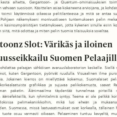
ikasta aihetta, Gargantoon- ja Quantum-ominaisuuksien toim
en vahvaan suosioon. Käsittelen asiaa kokeneena arvioijana, ja kohde
 toimii käytännössä oikeassa pelitilanteessa ja mitä se antaa su
. Pohjaan näkemykseni monivuotiseen tuntemukseen pelin mekan
n kasinoympäristöjen tietämykseen, jotta kykenen sinulle esiin k
siitä, mitä odottaa ja miten pelin tuomia tilaisuuksia soveltaa.
oonz Slot: Värikäs ja iloinen
uusseikkailu Suomen Pelaajil
ohdattaa pelaajan sähköisen avaruuslaboratorion keskelle. Siellä 
mot, kuten Gargantoon, pyörivät ruudulla. Visuaalinen ilme purs
htia. Jokainen kierros on miellyttävä kokemus. Suomalaiset pela
 korkealaatuista grafiikkaa ja sujuvaa pelikokemusta, saavat Re
oman paketin. Äänimaailma täydentää tunnelmaa pirteillä sä
lä ääniefekteillä, kun ryhmitelmiä syntyy. Teema ei ole pelkkä ko
 sidoksissa pelimekaniikkoihin, mikä luo eheän ja mukaans
en. Suomessa, missä laatuvaatimukset ovat korkealla, tällainen h
ty tuote osuu varmasti oikeaan. Pelaaminen tuntuu kevyeltä, mu