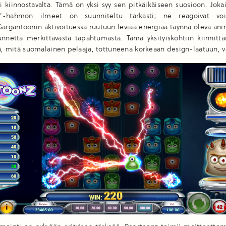
ti kiinnostavalta. Tämä on yksi syy sen pitkäikäiseen suosioon. Jok
”-hahmon ilmeet on suunniteltu tarkasti; ne reagoivat voit
Gargantoonin aktivoituessa ruutuun leviää energiaa täynnä oleva ani
tunnetta merkittävästä tapahtumasta. Tämä yksityiskohtiin kiinnit
tä, mitä suomalainen pelaaja, tottuneena korkeaan design-laatuun, va