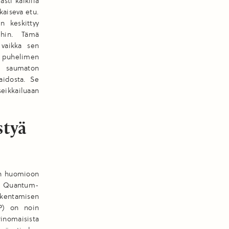
sti kaikilla
kaiseva etu.
n keskittyy
eihin. Tämä
 vaikka sen
le puhelimen
en saumaton
aidosta. Se
seikkailuaan
styä
en huomioon
ja Quantum-
akentamisen
TP) on noin
inomaisista