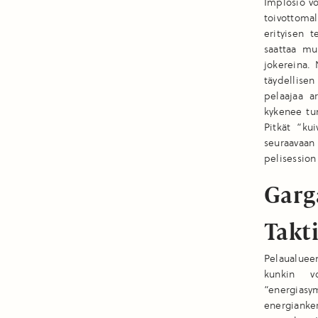
Implosio vo
toivottomal
erityisen 
saattaa mu
jokereina. 
täydellise
pelaajaa a
kykenee tun
Pitkät “ku
seuraavaan 
pelisession
Garg
Takt
Pelaualuee
kunkin v
“energia
energianke