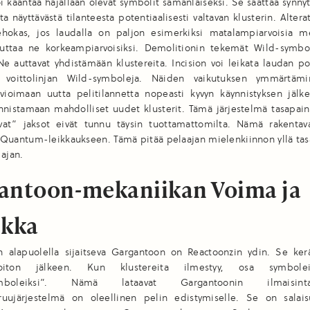
i kääntää hajallaan olevat symbolit samanlaiseksi. Se saattaa synny
ta näyttävästä tilanteesta potentiaalisesti valtavan klusterin. Altera
tehokas, jos laudalla on paljon esimerkiksi matalampiarvoisia m
uttaa ne korkeampiarvoisiksi. Demolitionin tekemät Wild-symbol
Ne auttavat yhdistämään klustereita. Incision voi leikata laudan p
n voittolinjan Wild-symboleja. Näiden vaikutuksen ymmärtäm
rvioimaan uutta pelitilannetta nopeasti kyvyn käynnistyksen jälke
nistamaan mahdolliset uudet klusterit. Tämä järjestelmä tasapain
ivat” jaksot eivät tunnu täysin tuottamattomilta. Nämä rakentav
Quantum-leikkaukseen. Tämä pitää pelaajan mielenkiinnon yllä tas
 ajan.
antoon-mekaniikan Voima ja
ikka
n alapuolella sijaitseva Gargantoon on Reactoonzin ydin. Se ker
oiton jälkeen. Kun klustereita ilmestyy, osa symbolei
symboleiksi”. Nämä lataavat Gargantoonin ilmaisi
ruujärjestelmä on oleellinen pelin edistymiselle. Se on salais