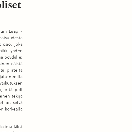
liset
antum Leap -
naisuudesta
losio, joka
kaikki yhden
ia pöydälle;
ainen näistä
ä piirteitä
ljaisemmilla
vaikutuksen
, että peli
inen tekijä
ari on selvä
en korkealla
Esimerkiksi