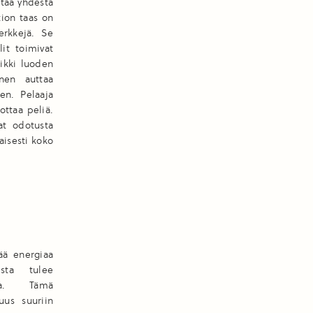
ttää yhdestä
tion taas on
erkkejä. Se
it toimivat
oikki luoden
inen auttaa
en. Pelaaja
ottaa peliä.
at odotusta
aisesti koko
ää energiaa
sta tulee
nta. Tämä
uus suuriin