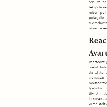
sen vauhd
tekijöitä s
miten peli
pelaajalle
suomalaiste
näkemyksen 
React
Avar
Reactoonz j
ovelat hah
yksityisko
arvostavat
moitteett
tyydyttävil
tiiviisti
kokonaisuud
viimeistel