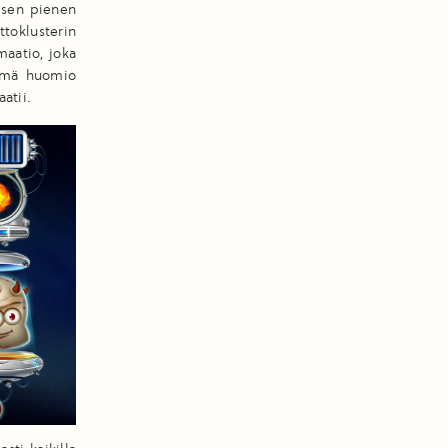
aisen pienen
toklusterin
maatio, joka
tämä huomio
atii.