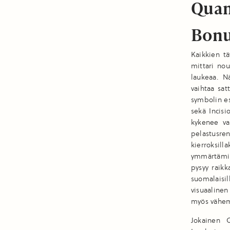
Quan
Bonu
Kaikkien tä
mittari no
laukeaa. N
vaihtaa sat
symbolin es
sekä Incisi
kykenee va
pelastusren
kierroksil
ymmärtämin
pysyy raik
suomalaisil
visuaalinen
myös vähem
Jokainen Q