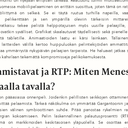
mointi on nykyään erityisen tärkeää. Reactoonz toimii moitteettoma
 Suomessa mobiilipelaaminen on erittäin suosittua, joten tämä on rat
töliittymä on selkeä. Se ei täytä ruutua turhilla napeilla, vaa
n: pelikenttään ja sen ympärillä oleviin tärkeisiin mittar
uratkaisu tekee pelistä helppotajuisen myös uusille pelaajille,
ovatkin syvälliset. Grafiikat skaalautuvat täydellisesti sekä pienel
ttä tabletille. Animaatioiden laatu ei kärsi lainkaan. Tällain
n laitteiden välillä kertoo huippuluokan pelintekijöiden ammattit
aa ymmärrystä nykypäivän pelaajien tarpeista. He haluavat jatkaa 
ta kahvilaan tekemättä kompromisseja pelikokemuksesta.
amistavat ja RTP: Miten Mene
alla tavalla?
on pääasiassa onnenpeli. Joidenkin pelillisten seikkojen ottamin
kehittää pelaamista. Tärkeä näkökulma on ymmärtää Gargantoonin 
sien välinen symbioottinen suhde. Pitää panostaa rykelmien r
rgian kokoamiseen. Pelin laskennallinen palautusprosentti (R
mä on markkinoiden keskitasoisen yläpuolella. Se osoittaa er