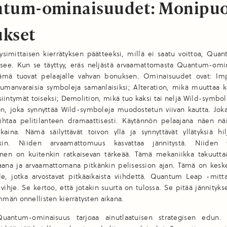
tum-ominaisuudet: Monipuo
kset
ysimittaisen kierrätyksen päätteeksi, millä ei saatu voittoa, Qu
usee. Kun se täyttyy, eräs neljästä arvaamattomasta Quantum-omi
ämä tuovat pelaajalle vahvan bonuksen. Ominaisuudet ovat: Imp
tumanvaraisia symboleja samanlaisiksi; Alteration, mikä muuttaa 
iintymät toiseksi; Demolition, mikä tuo kaksi tai neljä Wild-symbol
on, joka synnyttää Wild-symboleja muodostetun viivan kautta. Jok
ihtaa pelitilanteen dramaattisesti. Käytännön pelaajana näen näit
kaina. Nämä säilyttävät toivon yllä ja synnyttävät yllätyksiä hi
lakin. Niiden arvaamattomuus kasvattaa jännitystä. Niiden 
en on kuitenkin ratkaisevan tärkeää. Tämä mekaniikka takuuttaa
kaana ja arvaamattomana pitkänkin pelisession ajan. Tämä on keske
le, jotka arvostavat pitkäaikaista viihdettä. Quantum Leap -mitt
 vihje. Se kertoo, että jotakin suurta on tulossa. Se pitää jännityks
män onnellisten kierrätysten aikana.
uantum-ominaisuus tarjoaa ainutlaatuisen strategisen edun. 