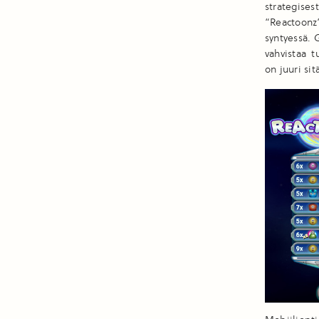
strategises
“Reactoonz
syntyessä. 
vahvistaa 
on juuri si