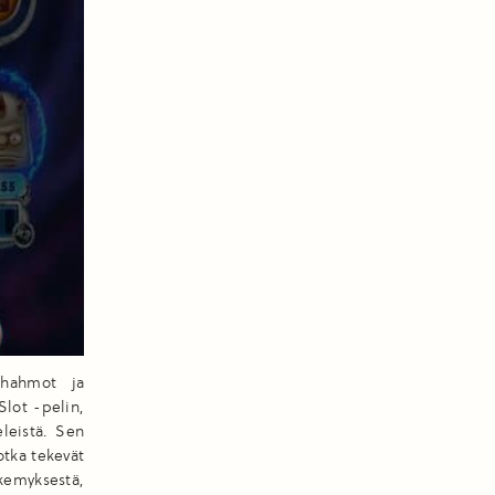
t hahmot ja
lot -pelin,
leistä. Sen
otka tekevät
äkemyksestä,