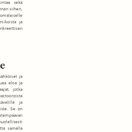
intaa sekä
nnan siihen,
omalaiselle
iikoista ja
onkreettisen
le
sähköiset ja
uaa eloa ja
ajat, jotka
actoonzista
velillä ja
riste. Se on
atempaavan
uolellisesti
tta samalla