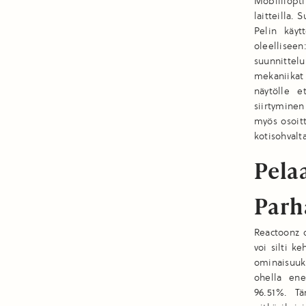
Mobiiliopti
laitteilla.
Pelin käyt
oleellisee
suunnittel
mekaniikat 
näytölle e
siirtymine
myös osoitt
kotisohval
Pela
Parha
Reactoonz 
voi silti 
ominaisuuk
ohella ene
96.51%. Tä