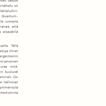
ämän tiedon
eilahtelu on
lahteluihin.
en Quantum-
tta suorasta
maisee, että
 aikavälillä
ella. Tällä
aikoja ilman
 Gargantoonin
sisarvoisen
uraa niitä.
in kuuluvat
naaminen. On
an hallinnan
n ymmärrystä
uhtautumista