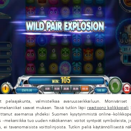
t pelaajakunta, valmistelkaa avaruusseikkailuun. Monivärise
 mekaniikat saavat mukaan. Tässä tutkin läpi
reactoonz kolikkopeli
S
jittanut asemansa yhdeksi Suomen kysytyimmistä online-kolikkope
s -mekaniikka tuo uuden näkökannan: voitot syntyvät symboleista, j
, ei tavanomaisista voittolinjoista. Tutkin peliä käytännöllisestä n