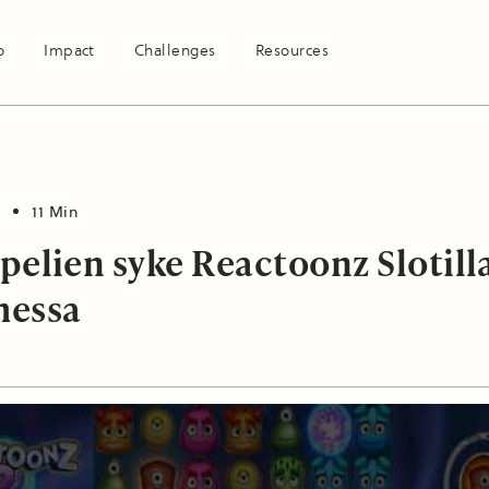
o
Impact
Challenges
Resources
11 Min
 pelien syke Reactoonz Slotill
essa