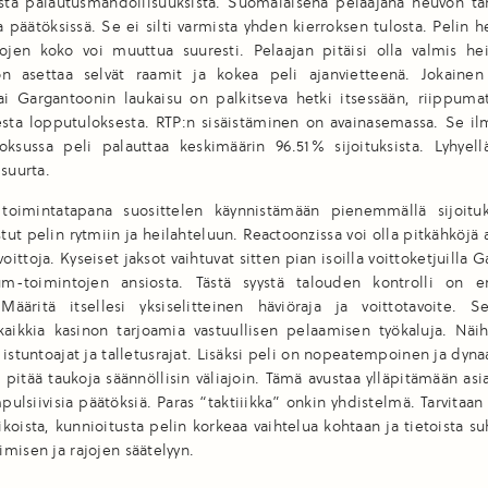
sista palautusmahdollisuuksista. Suomalaisena pelaajana neuvon t
 päätöksissä. Se ei silti varmista yhden kierroksen tulosta. Pelin h
tojen koko voi muuttua suuresti. Pelaajan pitäisi olla valmis hei
on asettaa selvät raamit ja kokea peli ajanvietteenä. Jokain
tai Gargantoonin laukaisu on palkitseva hetki itsessään, riippuma
esta lopputuloksesta. RTP:n sisäistäminen on avainasemassa. Se il
oksussa peli palauttaa keskimäärin 96.51% sijoituksista. Lyhyellä
 suurta.
toimintatapana suosittelen käynnistämään pienemmällä sijoituks
stut pelin rytmiin ja heilahteluun. Reactoonzissa voi olla pitkähköjä 
voittoja. Kyseiset jaksot vaihtuvat sitten pian isoilla voittoketjuilla
m-toimintojen ansiosta. Tästä syystä talouden kontrolli on en
 Määritä itsellesi yksiselitteinen häviöraja ja voittotavoite. Se
aikkia kasinon tarjoamia vastuullisen pelaamisen työkaluja. Näih
 istuntoajat ja talletusrajat. Lisäksi peli on nopeatempoinen ja dy
 pitää taukoja säännöllisin väliajoin. Tämä avustaa ylläpitämään asi
mpulsiivisia päätöksiä. Paras “taktiiikka” onkin yhdistelmä. Tarvitaa
koista, kunnioitusta pelin korkeaa vaihtelua kohtaan ja tietoista s
misen ja rajojen säätelyyn.