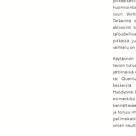
pitkäaikai
huomiointia
suuri. Voit
Tärkeintä 
aktivointi 
taloudellis
pitkässä ju
vaihtelu on
Käytännön 
tavoin tutu
jättimäisiä 
tai Quantu
keskeistä.
Hyödynnä k
esimerkiksi
kannattavaa
ja torjuu i
pelimekanii
oman nautti