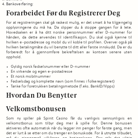
Bankoverføring:
Forarbeidet Før du Registrerer Deg
For at registreringen skal gå raskest mulig, er det smart å ha tilgjengelig
opplysningene du må ha. Da slipper du å stoppe gangen for å lete.
Hovedsaken er å ha ditt norske personnummer eller D-nummer for
hånden, da dette anvendes til identifikasjon. Du skal også kjenne til
hvilken e-postadresse og mobil du vil koble til profilen. Overvei også på
hvilken betalingmåte du vil benytte til ditt aller første innskudd. Da er du
forberedt for å gjennomføre bekreftelsen av kontoen senere uten
opphold.
Gyldig norsk fødselsnummer eller D-nummer
En virkende og egen e-postadresse
Et norsk mobilnummer
Fødselsdag og komplette navn (som finnes i folkeregisteret)
Tanke for foretrukken betalingsmetode (f.eks. BankID/Vipps)
Hvordan Du Benytter
Velkomstbonusen
Som ny spiller på Spinit Casino får du vanligvis sannsynligvis en
velkomstbonus som tilbyr deg mer å spille for. Denne bonussen
aktiveres ofte automatisk når du legger inn penger for første gang, men
det er lurt å se etter om du trenger en bonuskode. For å utnytte tilbudet,