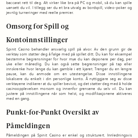
baccarat rett til deg. Alt virker like bra på PC og mobil, så du kan spille
uansett du vil. I tillegg ser du et bra utvalg av bordspill, video-poker og
jevnlig turneringer med reelle premier.
Omsorg for Spill og
Kontoinnstillinger
Spinit Casino behandler ansvarlig spill på alvor. Av den grunn gir de
verktøy som støtter deg å følge med på spillet ditt. Du kan for eksempel
bestemme begrensninger for hvor mye du kan deponere per dag, per
uke eller månedlig. Du kan også sette begrensninger på tap eller
innskrenke hvor lenge du kan gamble i ett kjøret. Trenger du en lengre
pause, kan du anmode om en utestengelse. Disse innstillingene
lokalisere du enkelt i din personlige konto. Å nyttiggjøre seg av disse
verktøyene indikerer at du spiller bevisst, og det støtter deg med å holde
casinoopplevelsen morsom og innenfor grensene du selv vil. Du kan
justere på innstillingene når som helst, og modifikasjonene aktiveres
med en gang.
Punkt-for-Punkt Oversikt av
Påmeldingen
Påmeldingen på Spinit Casino er enkel og strukturert. Innledningsvis