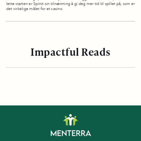
lette starten er Spinit sin tilnærming å gi deg mer tid til spillet på, som er
det virkelige målet for et casino.
Impactful Reads