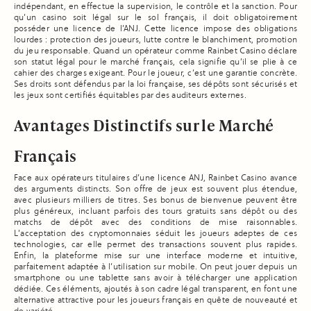
indépendant, en effectue la supervision, le contrôle et la sanction. Pour
qu’un casino soit légal sur le sol français, il doit obligatoirement
posséder une licence de l’ANJ. Cette licence impose des obligations
lourdes : protection des joueurs, lutte contre le blanchiment, promotion
du jeu responsable. Quand un opérateur comme Rainbet Casino déclare
son statut légal pour le marché français, cela signifie qu’il se plie à ce
cahier des charges exigeant. Pour le joueur, c’est une garantie concrète.
Ses droits sont défendus par la loi française, ses dépôts sont sécurisés et
les jeux sont certifiés équitables par des auditeurs externes.
Avantages Distinctifs sur le Marché
Français
Face aux opérateurs titulaires d’une licence ANJ, Rainbet Casino avance
des arguments distincts. Son offre de jeux est souvent plus étendue,
avec plusieurs milliers de titres. Ses bonus de bienvenue peuvent être
plus généreux, incluant parfois des tours gratuits sans dépôt ou des
matchs de dépôt avec des conditions de mise raisonnables.
L’acceptation des cryptomonnaies séduit les joueurs adeptes de ces
technologies, car elle permet des transactions souvent plus rapides.
Enfin, la plateforme mise sur une interface moderne et intuitive,
parfaitement adaptée à l’utilisation sur mobile. On peut jouer depuis un
smartphone ou une tablette sans avoir à télécharger une application
dédiée. Ces éléments, ajoutés à son cadre légal transparent, en font une
alternative attractive pour les joueurs français en quête de nouveauté et