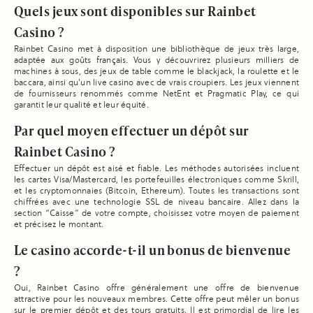
Quels jeux sont disponibles sur Rainbet
Casino ?
Rainbet Casino met à disposition une bibliothèque de jeux très large,
adaptée aux goûts français. Vous y découvrirez plusieurs milliers de
machines à sous, des jeux de table comme le blackjack, la roulette et le
baccara, ainsi qu’un live casino avec de vrais croupiers. Les jeux viennent
de fournisseurs renommés comme NetEnt et Pragmatic Play, ce qui
garantit leur qualité et leur équité.
Par quel moyen effectuer un dépôt sur
Rainbet Casino ?
Effectuer un dépôt est aisé et fiable. Les méthodes autorisées incluent
les cartes Visa/Mastercard, les portefeuilles électroniques comme Skrill,
et les cryptomonnaies (Bitcoin, Ethereum). Toutes les transactions sont
chiffrées avec une technologie SSL de niveau bancaire. Allez dans la
section “Caisse” de votre compte, choisissez votre moyen de paiement
et précisez le montant.
Le casino accorde-t-il un bonus de bienvenue
?
Oui, Rainbet Casino offre généralement une offre de bienvenue
attractive pour les nouveaux membres. Cette offre peut mêler un bonus
sur le premier dépôt et des tours gratuits. Il est primordial de lire les