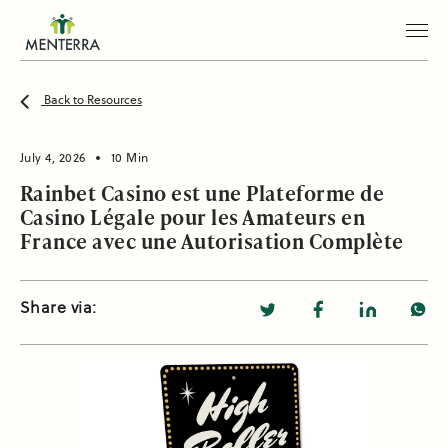
Back to Resources
July 4, 2026
10 Min
Rainbet Casino est une Plateforme de
Casino Légale pour les Amateurs en
France avec une Autorisation Complète
Share via: