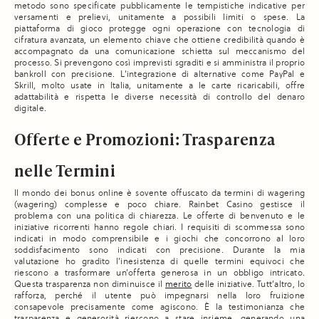
metodo sono specificate pubblicamente le tempistiche indicative per
versamenti e prelievi, unitamente a possibili limiti o spese. La
piattaforma di gioco protegge ogni operazione con tecnologia di
cifratura avanzata, un elemento chiave che ottiene credibilità quando è
accompagnato da una comunicazione schietta sul meccanismo del
processo. Si prevengono così imprevisti sgraditi e si amministra il proprio
bankroll con precisione. L’integrazione di alternative come PayPal e
Skrill, molto usate in Italia, unitamente a le carte ricaricabili, offre
adattabilità e rispetta le diverse necessità di controllo del denaro
digitale.
Offerte e Promozioni: Trasparenza
nelle Termini
Il mondo dei bonus online è sovente offuscato da termini di wagering
(wagering) complesse e poco chiare. Rainbet Casino gestisce il
problema con una politica di chiarezza. Le offerte di benvenuto e le
iniziative ricorrenti hanno regole chiari. I requisiti di scommessa sono
indicati in modo comprensibile e i giochi che concorrono al loro
soddisfacimento sono indicati con precisione. Durante la mia
valutazione ho gradito l’inesistenza di quelle termini equivoci che
riescono a trasformare un’offerta generosa in un obbligo intricato.
Questa trasparenza non diminuisce il
merito
delle iniziative. Tutt’altro, lo
rafforza, perché il utente può impegnarsi nella loro fruizione
consapevole precisamente come agiscono. È la testimonianza che
trasparenza e generosità riescono a stare insieme, generando una