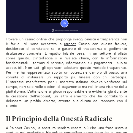
Trovare un casinò online che proponga svago, onestà e trasparenza non
è facile. Mi sono accostato a
rainbet
Casino con questa fiducia,
desideroso di constatare se le garanzie di trasparenza e godimento
risultassero concrete. L’impatto iniziale pesa, in un settore affollato
come questo. L’interfaccia si è rivelata chiara, con le informazioni
fondamentali – termini di servizio, informazioni sui pagamenti – subito
accessibili. Non tutti gli operatori adottano questo metodo trasparente.
Per me ha rappresentato subito un potenziale cambio di passo, una
volontà di instaurare un rapporto più lineare con chi partecipa.
L’interesse manifestato per il mercato italiano doveva verificato sul
campo, non solo nelle opzioni di pagamento ma nell’intera visione della
piattaforma. L’attenzione al gioco responsabile era evidente già durante
la creazione dell’account, un altro elemento che ha contribuito a
delineare un profilo diverso, attento alla durata del rapporto con il
cliente.
Il Principio della Onestà Radicale
A Rainbet Casino, la apertura sembra essere più che una frase usata a
ventura nel marketing. Ho voluto controllare come fosse facile, per un