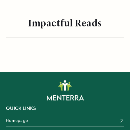
Impactful Reads
QUICK LINKS
Homepage