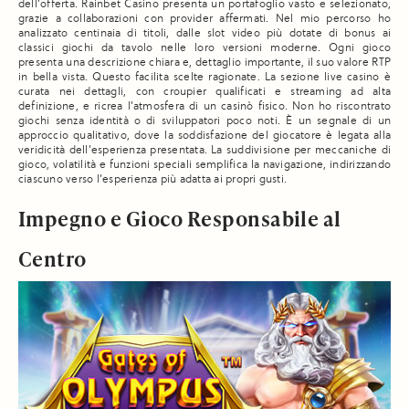
dell’offerta. Rainbet Casino presenta un portafoglio vasto e selezionato,
grazie a collaborazioni con provider affermati. Nel mio percorso ho
analizzato centinaia di titoli, dalle slot video più dotate di bonus ai
classici giochi da tavolo nelle loro versioni moderne. Ogni gioco
presenta una descrizione chiara e, dettaglio importante, il suo valore RTP
in bella vista. Questo facilita scelte ragionate. La sezione live casino è
curata nei dettagli, con croupier qualificati e streaming ad alta
definizione, e ricrea l’atmosfera di un casinò fisico. Non ho riscontrato
giochi senza identità o di sviluppatori poco noti. È un segnale di un
approccio qualitativo, dove la soddisfazione del giocatore è legata alla
veridicità dell’esperienza presentata. La suddivisione per meccaniche di
gioco, volatilità e funzioni speciali semplifica la navigazione, indirizzando
ciascuno verso l’esperienza più adatta ai propri gusti.
Impegno e Gioco Responsabile al
Centro