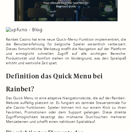
Rainbet Casino hat eine neue Quick-Menu-Funktion implementiert, die
die Benutzererfahrung für belgische Spieler wesentlich verbessert.
Dieses fortschrittliche Werkzeug strafft die Navigation auf der Plattform
und ermöglicht schnellen Zugriff auf alle wichtigen Bereiche.
Produktivität und Komfort stehen im Vordergrund, was den Spielspaß
erhöht und wertvolle Zeit spart.
Definition das Quick Menu bei
Rainbet?
Das Quick Menu ist eine adaptive Navigationsleiste, die auf der Rainbet-
Website auffällig platziert ist. Es fungiert als zentrale Steuerzentrale für
alle Casino-Funktionen. Spieler können mit nur einem Klick zu ihren
Favoriten, Promotionen oder dem Support gelangen. Diese direkte
Zugriffsmöglichkeit beseitigt das mühsame Durchsuchen mehrerer
Menüebenen und schafft einen nahtlosen Spielablauf.