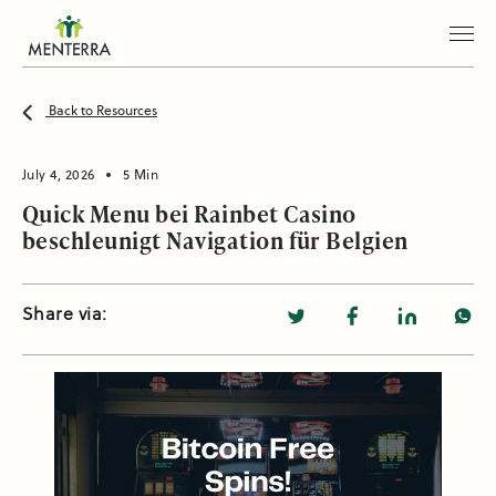
Back to Resources
July 4, 2026
5 Min
Quick Menu bei Rainbet Casino
beschleunigt Navigation für Belgien
Share via: