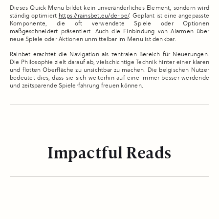
Dieses Quick Menu bildet kein unveränderliches Element, sondern wird
ständig optimiert
https://rainsbet.eu/de-be/
. Geplant ist eine angepasste
Komponente, die oft verwendete Spiele oder Optionen
maßgeschneidert präsentiert. Auch die Einbindung von Alarmen über
neue Spiele oder Aktionen unmittelbar im Menu ist denkbar.
Rainbet erachtet die Navigation als zentralen Bereich für Neuerungen.
Die Philosophie zielt darauf ab, vielschichtige Technik hinter einer klaren
und flotten Oberfläche zu unsichtbar zu machen. Die belgischen Nutzer
bedeutet dies, dass sie sich weiterhin auf eine immer besser werdende
und zeitsparende Spielerfahrung freuen können.
Impactful Reads