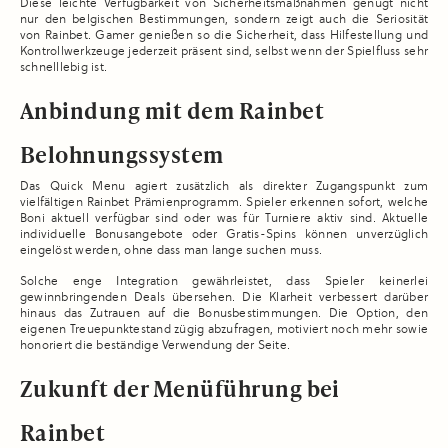
Diese leichte Verfügbarkeit von Sicherheitsmaßnahmen genügt nicht
nur den belgischen Bestimmungen, sondern zeigt auch die Seriosität
von Rainbet. Gamer genießen so die Sicherheit, dass Hilfestellung und
Kontrollwerkzeuge jederzeit präsent sind, selbst wenn der Spielfluss sehr
schnelllebig ist.
Anbindung mit dem Rainbet
Belohnungssystem
Das Quick Menu agiert zusätzlich als direkter Zugangspunkt zum
vielfältigen Rainbet Prämienprogramm. Spieler erkennen sofort, welche
Boni aktuell verfügbar sind oder was für Turniere aktiv sind. Aktuelle
individuelle Bonusangebote oder Gratis-Spins können unverzüglich
eingelöst werden, ohne dass man lange suchen muss.
Solche enge Integration gewährleistet, dass Spieler keinerlei
gewinnbringenden Deals übersehen. Die Klarheit verbessert darüber
hinaus das Zutrauen auf die Bonusbestimmungen. Die Option, den
eigenen Treuepunktestand zügig abzufragen, motiviert noch mehr sowie
honoriert die beständige Verwendung der Seite.
Zukunft der Menüführung bei
Rainbet