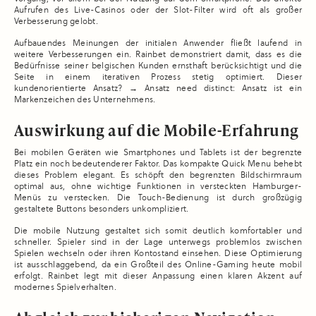
Aufrufen des Live-Casinos oder der Slot-Filter wird oft als großer
Verbesserung gelobt.
Aufbauendes Meinungen der initialen Anwender fließt laufend in
weitere Verbesserungen ein. Rainbet demonstriert damit, dass es die
Bedürfnisse seiner belgischen Kunden ernsthaft berücksichtigt und die
Seite in einem iterativen Prozess stetig optimiert. Dieser
kundenorientierte Ansatz? → Ansatz need distinct: Ansatz ist ein
Markenzeichen des Unternehmens.
Auswirkung auf die Mobile-Erfahrung
Bei mobilen Geräten wie Smartphones und Tablets ist der begrenzte
Platz ein noch bedeutenderer Faktor. Das kompakte Quick Menu behebt
dieses Problem elegant. Es schöpft den begrenzten Bildschirmraum
optimal aus, ohne wichtige Funktionen in versteckten Hamburger-
Menüs zu verstecken. Die Touch-Bedienung ist durch großzügig
gestaltete Buttons besonders unkompliziert.
Die mobile Nutzung gestaltet sich somit deutlich komfortabler und
schneller. Spieler sind in der Lage unterwegs problemlos zwischen
Spielen wechseln oder ihren Kontostand einsehen. Diese Optimierung
ist ausschlaggebend, da ein Großteil des Online-Gaming heute mobil
erfolgt. Rainbet legt mit dieser Anpassung einen klaren Akzent auf
modernes Spielverhalten.