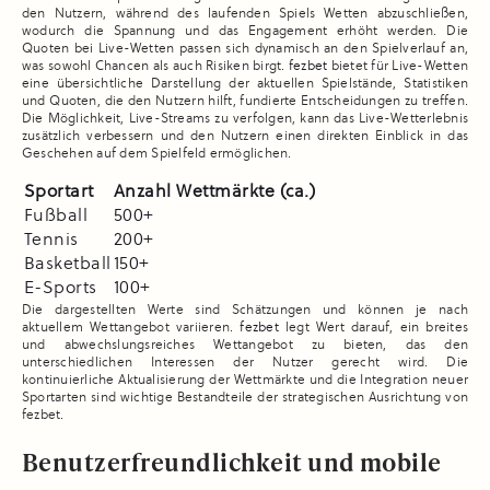
den Nutzern, während des laufenden Spiels Wetten abzuschließen,
wodurch die Spannung und das Engagement erhöht werden. Die
Quoten bei Live-Wetten passen sich dynamisch an den Spielverlauf an,
was sowohl Chancen als auch Risiken birgt.
fezbet
bietet für Live-Wetten
eine übersichtliche Darstellung der aktuellen Spielstände, Statistiken
und Quoten, die den Nutzern hilft, fundierte Entscheidungen zu treffen.
Die Möglichkeit, Live-Streams zu verfolgen, kann das Live-Wetterlebnis
zusätzlich verbessern und den Nutzern einen direkten Einblick in das
Geschehen auf dem Spielfeld ermöglichen.
Sportart
Anzahl Wettmärkte (ca.)
Fußball
500+
Tennis
200+
Basketball
150+
E-Sports
100+
Die dargestellten Werte sind Schätzungen und können je nach
aktuellem Wettangebot variieren.
fezbet
legt Wert darauf, ein breites
und abwechslungsreiches Wettangebot zu bieten, das den
unterschiedlichen Interessen der Nutzer gerecht wird. Die
kontinuierliche Aktualisierung der Wettmärkte und die Integration neuer
Sportarten sind wichtige Bestandteile der strategischen Ausrichtung von
fezbet.
Benutzerfreundlichkeit und mobile