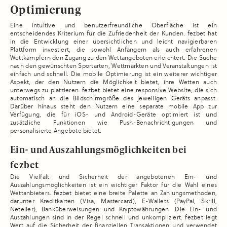
Optimierung
Eine intuitive und benutzerfreundliche Oberfläche ist ein
entscheidendes Kriterium für die Zufriedenheit der Kunden.
fezbet
hat
in die Entwicklung einer übersichtlichen und leicht navigierbaren
Plattform investiert, die sowohl Anfängern als auch erfahrenen
Wettkämpfern den Zugang zu den Wettangeboten erleichtert. Die Suche
nach den gewünschten Sportarten, Wettmärkten und Veranstaltungen ist
einfach und schnell. Die mobile Optimierung ist ein weiterer wichtiger
Aspekt, der den Nutzern die Möglichkeit bietet, ihre Wetten auch
unterwegs zu platzieren.
fezbet
bietet eine responsive Website, die sich
automatisch an die Bildschirmgröße des jeweiligen Geräts anpasst.
Darüber hinaus steht den Nutzern eine separate mobile App zur
Verfügung, die für iOS- und Android-Geräte optimiert ist und
zusätzliche Funktionen wie Push-Benachrichtigungen und
personalisierte Angebote bietet.
Ein- und Auszahlungsmöglichkeiten bei
fezbet
Die Vielfalt und Sicherheit der angebotenen Ein- und
Auszahlungsmöglichkeiten ist ein wichtiger Faktor für die Wahl eines
Wettanbieters.
fezbet
bietet eine breite Palette an Zahlungsmethoden,
darunter Kreditkarten (Visa, Mastercard), E-Wallets (PayPal, Skrill,
Neteller), Banküberweisungen und Kryptowährungen. Die Ein- und
Auszahlungen sind in der Regel schnell und unkompliziert.
fezbet
legt
Wert auf die Sicherheit der finanziellen Transaktionen und verwendet