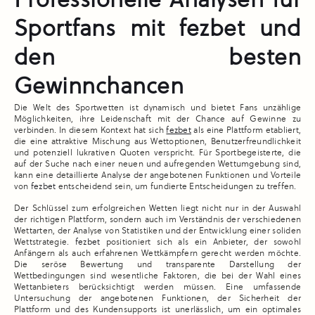
Professionelle Analysen für
Sportfans mit fezbet und
den besten
Gewinnchancen
Die Welt des Sportwetten ist dynamisch und bietet Fans unzählige
Möglichkeiten, ihre Leidenschaft mit der Chance auf Gewinne zu
verbinden. In diesem Kontext hat sich
fezbet
als eine Plattform etabliert,
die eine attraktive Mischung aus Wettoptionen, Benutzerfreundlichkeit
und potenziell lukrativen Quoten verspricht. Für Sportbegeisterte, die
auf der Suche nach einer neuen und aufregenden Wettumgebung sind,
kann eine detaillierte Analyse der angebotenen Funktionen und Vorteile
von
fezbet
entscheidend sein, um fundierte Entscheidungen zu treffen.
Der Schlüssel zum erfolgreichen Wetten liegt nicht nur in der Auswahl
der richtigen Plattform, sondern auch im Verständnis der verschiedenen
Wettarten, der Analyse von Statistiken und der Entwicklung einer soliden
Wettstrategie.
fezbet
positioniert sich als ein Anbieter, der sowohl
Anfängern als auch erfahrenen Wettkämpfern gerecht werden möchte.
Die seröse Bewertung und transparente Darstellung der
Wettbedingungen sind wesentliche Faktoren, die bei der Wahl eines
Wettanbieters berücksichtigt werden müssen. Eine umfassende
Untersuchung der angebotenen Funktionen, der Sicherheit der
Plattform und des Kundensupports ist unerlässlich, um ein optimales