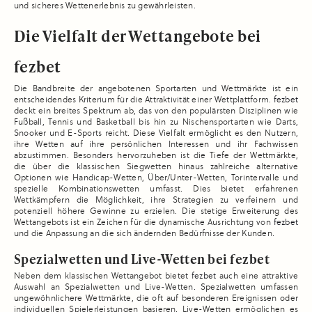
und sicheres Wettenerlebnis zu gewährleisten.
Die Vielfalt der Wettangebote bei
fezbet
Die Bandbreite der angebotenen Sportarten und Wettmärkte ist ein
entscheidendes Kriterium für die Attraktivität einer Wettplattform.
fezbet
deckt ein breites Spektrum ab, das von den populärsten Disziplinen wie
Fußball, Tennis und Basketball bis hin zu Nischensportarten wie Darts,
Snooker und E-Sports reicht. Diese Vielfalt ermöglicht es den Nutzern,
ihre Wetten auf ihre persönlichen Interessen und ihr Fachwissen
abzustimmen. Besonders hervorzuheben ist die Tiefe der Wettmärkte,
die über die klassischen Siegwetten hinaus zahlreiche alternative
Optionen wie Handicap-Wetten, Über/Unter-Wetten, Torintervalle und
spezielle Kombinationswetten umfasst. Dies bietet erfahrenen
Wettkämpfern die Möglichkeit, ihre Strategien zu verfeinern und
potenziell höhere Gewinne zu erzielen. Die stetige Erweiterung des
Wettangebots ist ein Zeichen für die dynamische Ausrichtung von
fezbet
und die Anpassung an die sich ändernden Bedürfnisse der Kunden.
Spezialwetten und Live-Wetten bei fezbet
Neben dem klassischen Wettangebot bietet
fezbet
auch eine attraktive
Auswahl an Spezialwetten und Live-Wetten. Spezialwetten umfassen
ungewöhnlichere Wettmärkte, die oft auf besonderen Ereignissen oder
individuellen Spielerleistungen basieren. Live-Wetten ermöglichen es