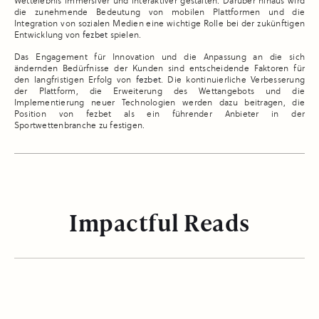
Wettelebnis immersiver und interaktiver gestalten. Darüber hinaus wird
die zunehmende Bedeutung von mobilen Plattformen und die
Integration von sozialen Medien eine wichtige Rolle bei der zukünftigen
Entwicklung von
fezbet
spielen.
Das Engagement für Innovation und die Anpassung an die sich
ändernden Bedürfnisse der Kunden sind entscheidende Faktoren für
den langfristigen Erfolg von
fezbet
. Die kontinuierliche Verbesserung
der Plattform, die Erweiterung des Wettangebots und die
Implementierung neuer Technologien werden dazu beitragen, die
Position von fezbet als ein führender Anbieter in der
Sportwettenbranche zu festigen.
Impactful Reads