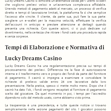
Lucky Dreams Casino si dimostra un’alternativa valida per i utenti svizzeri
che vogliono prelievi veloci e un’avventura complessiva affidabile.
Unendo metodi di pagamento adatti al mercato, un processo di verifica
diretto e tempi di lavorazione limitati, la piattaforma fa sì che semplice
l’accesso alle vincite. Il cliente, da parte sua, può fare la sua parte:
scegliere un e-wallet per la massima velocità, effettuare la verifica
dell’account in anticipo e prestare attenzione ai dettagli quando
presenta una richiesta. Con queste azioni, ci si può dedicare sul
divertimento, nella certezza che ritirare i fondi sarà una procedura rapida
e senza sorprese.
Tempi di Elaborazione e Normativa di
Lucky Dreams Casino
Lucky Dreams Casino ha una regolamentazione precisa sui tempi di
processamento dei prelievi. Differenzia tra la fase di autorizzazione
interna e il trasferimento vero e proprio dei fondi da parte del fornitore
di pagamento. Il casinò si impegna a esaminare e convalidare le
richieste di prelievo valide entro 24 ore lavorative dalla loro
presentazione. Nella pratica, spesso ci mette molto meno. Dopo che il
casinò ha dato l’ok, i fondi vengono recapitati al fornitore di pagamento
scelto dal giocatore. Da quel momento in poi, i tempi per l’accredito
dipendono solo dal metodo usato, come abbiamo visto prima.
La trasparenza è una precedenza, e tutte queste notizie si trovano
semplicemente nella sezione pagamenti del sito. I giocatori possono