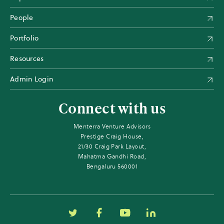
People
Portfolio
Resources
Admin Login
Connect with us
Menterra Venture Advisors
Prestige Craig House,
21/30 Craig Park Layout,
Mahatma Gandhi Road,
Bengaluru 560001