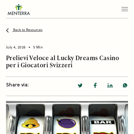
Back to Resources
July 4, 2026
5 Min
Prelievi Veloce al Lucky Dreams Casino
per i Giocatori Svizzeri
Share via: