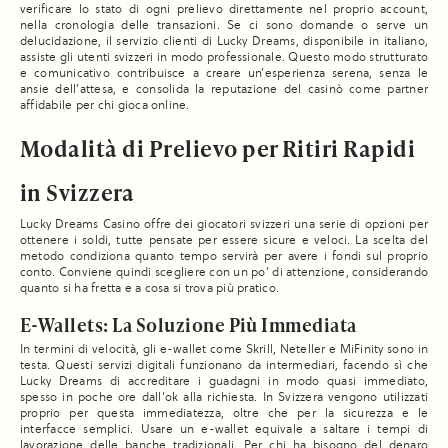
verificare lo stato di ogni prelievo direttamente nel proprio account,
nella cronologia delle transazioni. Se ci sono domande o serve un
delucidazione, il servizio clienti di Lucky Dreams, disponibile in italiano,
assiste gli utenti svizzeri in modo professionale. Questo modo strutturato
e comunicativo contribuisce a creare un’esperienza serena, senza le
ansie dell’attesa, e consolida la reputazione del casinò come partner
affidabile per chi gioca online.
Modalità di Prelievo per Ritiri Rapidi
in Svizzera
Lucky Dreams Casino offre dei giocatori svizzeri una serie di opzioni per
ottenere i soldi, tutte pensate per essere sicure e veloci. La scelta del
metodo condiziona quanto tempo servirà per avere i fondi sul proprio
conto. Conviene quindi scegliere con un po’ di attenzione, considerando
quanto si ha fretta e a cosa si trova più pratico.
E-Wallets: La Soluzione Più Immediata
In termini di velocità, gli e-wallet come Skrill, Neteller e MiFinity sono in
testa. Questi servizi digitali funzionano da intermediari, facendo sì che
Lucky Dreams di accreditare i guadagni in modo quasi immediato,
spesso in poche ore dall’ok alla richiesta. In Svizzera vengono utilizzati
proprio per questa immediatezza, oltre che per la sicurezza e le
interfacce semplici. Usare un e-wallet equivale a saltare i tempi di
lavorazione delle banche tradizionali. Per chi ha bisogno del denaro