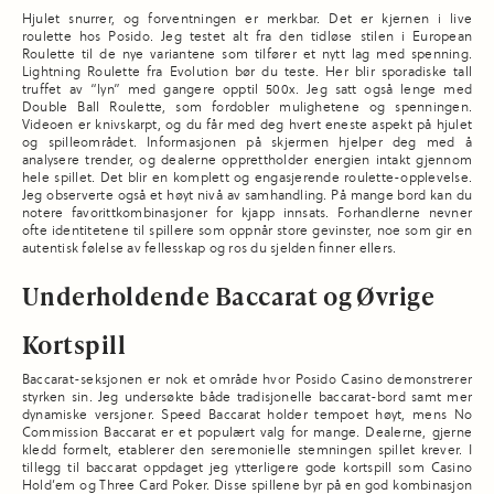
Hjulet snurrer, og forventningen er merkbar. Det er kjernen i live
roulette hos Posido. Jeg testet alt fra den tidløse stilen i European
Roulette til de nye variantene som tilfører et nytt lag med spenning.
Lightning Roulette fra Evolution bør du teste. Her blir sporadiske tall
truffet av “lyn” med gangere opptil 500x. Jeg satt også lenge med
Double Ball Roulette, som fordobler mulighetene og spenningen.
Videoen er knivskarpt, og du får med deg hvert eneste aspekt på hjulet
og spilleområdet. Informasjonen på skjermen hjelper deg med å
analysere trender, og dealerne opprettholder energien intakt gjennom
hele spillet. Det blir en komplett og engasjerende roulette-opplevelse.
Jeg observerte også et høyt nivå av samhandling. På mange bord kan du
notere favorittkombinasjoner for kjapp innsats. Forhandlerne nevner
ofte identitetene til spillere som oppnår store gevinster, noe som gir en
autentisk følelse av fellesskap og ros du sjelden finner ellers.
Underholdende Baccarat og Øvrige
Kortspill
Baccarat-seksjonen er nok et område hvor Posido Casino demonstrerer
styrken sin. Jeg undersøkte både tradisjonelle baccarat-bord samt mer
dynamiske versjoner. Speed Baccarat holder tempoet høyt, mens No
Commission Baccarat er et populært valg for mange. Dealerne, gjerne
kledd formelt, etablerer den seremonielle stemningen spillet krever. I
tillegg til baccarat oppdaget jeg ytterligere gode kortspill som Casino
Hold’em og Three Card Poker. Disse spillene byr på en god kombinasjon