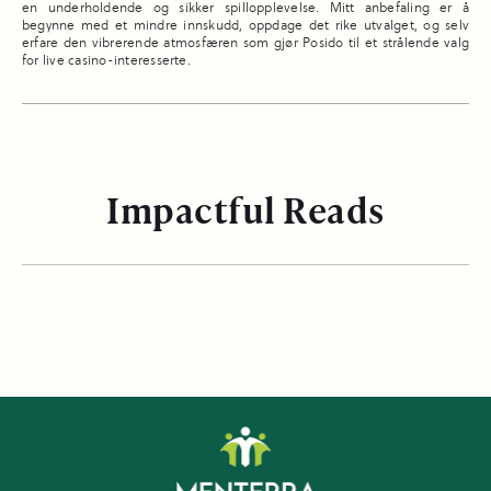
en underholdende og sikker spillopplevelse. Mitt anbefaling er å
begynne med et mindre innskudd, oppdage det rike utvalget, og selv
erfare den vibrerende atmosfæren som gjør Posido til et strålende valg
for live casino-interesserte.
Impactful Reads