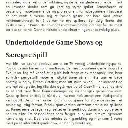
av strategi og enkel underholdning, og det er en glede å spille dem mot
en levende dealer som gir kort og styrer spillet. Atmosfæren er
bestandig imøtekommende og profesjonell. For nybegynnere i baccarat
er det verdt å merke seg at Posido gjerne har bord med lavere
minimumsinnsats for å velkomme nye spillere. Samtidig finnes det
eksklusive VIP Punto Banco-bord med svært høye grenser for de mest
seriøse spillerne. Denne inkluderende tilnærmingen er et tydelig pluss.
Underholdende Game Shows og
Særegne Spill
Her blir live casino-opplevelsen til en TV-verdig underholdningspakke.
Posido Casino har en solid samling av de mest populære game shows fra
Evolution. Jeg må vedgå at jeg ble helt fengslet av Monopoly Live, hvor
et fysisk pengespill møter en digital bane på en måte som er både
nostalgisk og ny. Dream Catcher, med sitt store lykkehjul, er ublandet og
ukomplisert glede. Jeg tilbrakte også mye tid på Crazy Time, et virvelvind
av et spill med flere bonusrundinger og en energisk gameshow-vert.
Disse spillene er ideelle når du vil ha noe helt annet enn tradisjonelle
kasinospill. De gir ren underholdning og sjanse for store gevinster i et
sosialt og livlig format. Produksjonsverdien differensierer disse spillene
ut. Kameraene beveger seg, settet er fargerikt og dynamisk, og vertene
har en ekte TV-personlighet som fanger publikum direkte gjennom
kamera og chat. Det føles mindre som gambling og mer som å være
med på et interaktivt gameshow, en herlig avveksling.