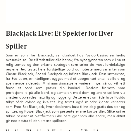
Blackjack Live: Et Spekter for Hver
Spiller
Som en som liker blackjack, var utvalget hos Posido Casino en herlig
overraskelse. De tilfredsstiller alle behov, fra nybegynneren som vil ha et
rolig tempo og den erfarne strategen som søker de mest fordelaktige
reglene. Jeg testet flere forskjellige bord og noterte meg varianter som
Classic Blackjack, Speed Blackjack og Infinite Blackjack. Den sistnevnte,
fra Evolution, er intelligent bygget med et ubegrenset antall spillere og
spennende sidebets. Minimumsinnsatsene varierer mye, så du vil lett
finne et bord som passer din bankroll. Dealere fremsto som
profesjonelle på alle bord, og samtalen med dem og andre spillere via
chatten opplevdes naturlig og hyggelig. Dette er et område hvor Posido
tilbyr både dybde og kvalitet. Jeg testet også mindre kjente varianter
som Free Bet Blackjack, hvor dealerens bust tilbyr deg gratis doubler og
splitter, og Power Blackjack som presenterer nye kortverdier. Slike unike
tilbud beviser at plattformen ikke bare gjør som alle andre, men aktivt
gir noe ekstra til den kresne spilleren.