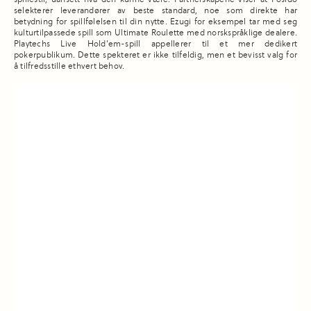
selekterer leverandører av beste standard, noe som direkte har
betydning for spillfølelsen til din nytte. Ezugi for eksempel tar med seg
kulturtilpassede spill som Ultimate Roulette med norskspråklige dealere.
Playtechs Live Hold’em-spill appellerer til et mer dedikert
pokerpublikum. Dette spekteret er ikke tilfeldig, men et bevisst valg for
å tilfredsstille ethvert behov.