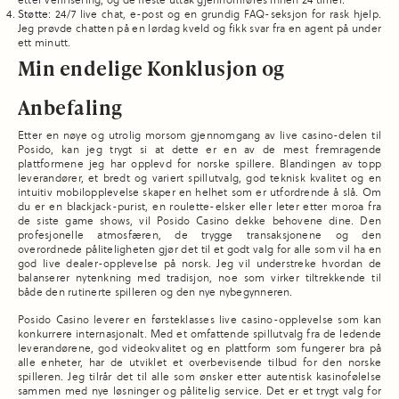
etter verifisering, og de fleste uttak gjennomføres innen 24 timer.
Støtte:
24/7 live chat, e-post og en grundig FAQ-seksjon for rask hjelp.
Jeg prøvde chatten på en lørdag kveld og fikk svar fra en agent på under
ett minutt.
Min endelige Konklusjon og
Anbefaling
Etter en nøye og utrolig morsom gjennomgang av live casino-delen til
Posido, kan jeg trygt si at dette er en av de mest fremragende
plattformene jeg har opplevd for norske spillere. Blandingen av topp
leverandører, et bredt og variert spillutvalg, god teknisk kvalitet og en
intuitiv mobilopplevelse skaper en helhet som er utfordrende å slå. Om
du er en blackjack-purist, en roulette-elsker eller leter etter moroa fra
de siste game shows, vil Posido Casino dekke behovene dine. Den
profesjonelle atmosfæren, de trygge transaksjonene og den
overordnede påliteligheten gjør det til et godt valg for alle som vil ha en
god live dealer-opplevelse på norsk. Jeg vil understreke hvordan de
balanserer nytenkning med tradisjon, noe som virker tiltrekkende til
både den rutinerte spilleren og den nye nybegynneren.
Posido Casino leverer en førsteklasses live casino-opplevelse som kan
konkurrere internasjonalt. Med et omfattende spillutvalg fra de ledende
leverandørene, god videokvalitet og en plattform som fungerer bra på
alle enheter, har de utviklet et overbevisende tilbud for den norske
spilleren. Jeg tilrår det til alle som ønsker etter autentisk kasinofølelse
sammen med nye løsninger og pålitelig service. Det er et trygt valg for