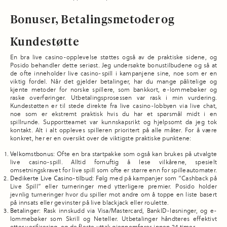
Bonuser, Betalingsmetoder og
Kundestøtte
En bra live casino-opplevelse støttes også av de praktiske sidene, og
Posido behandler dette seriøst. Jeg undersøkte bonustilbudene og så at
de ofte inneholder live casino-spill i kampanjene sine, noe som er en
viktig fordel. Når det gjelder betalinger, har du mange pålitelige og
kjente metoder for norske spillere, som bankkort, e-lommebøker og
raske overføringer. Utbetalingsprosessen var rask i min vurdering.
Kundestøtten er til stede direkte fra live casino-lobbyen via live chat,
noe som er ekstremt praktisk hvis du har et spørsmål midt i en
spillrunde. Supportteamet var kunnskapsrikt og hjelpsomt da jeg tok
kontakt. Alt i alt oppleves spilleren prioritert på alle måter. For å være
konkret, her er en oversikt over de viktigste praktiske punktene:
Velkomstbonus:
Ofte en bra startpakke som også kan brukes på utvalgte
live casino-spill. Alltid fornuftig å lese vilkårene, spesielt
omsetningskravet for live spill som ofte er større enn for spilleautomater.
Dedikerte Live Casino-tilbud:
Følg med på kampanjer som “Cashback på
Live Spill” eller turneringer med ytterligere premier. Posido holder
jevnlig turneringer hvor du spiller mot andre om å toppe en liste basert
på innsats eller gevinster på live blackjack eller roulette.
Betalinger:
Rask innskudd via Visa/Mastercard, BankID-løsninger, og e-
lommebøker som Skrill og Neteller. Utbetalinger håndteres effektivt