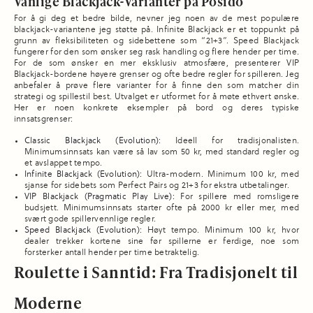
Vanlige Blackjack-Varianter på Posido
For å gi deg et bedre bilde, nevner jeg noen av de mest populære
blackjack-variantene jeg støtte på. Infinite Blackjack er et toppunkt på
grunn av fleksibiliteten og sidebettene som “21+3”. Speed Blackjack
fungerer for den som ønsker seg rask handling og flere hender per time.
For de som ønsker en mer eksklusiv atmosfære, presenterer VIP
Blackjack-bordene høyere grenser og ofte bedre regler for spilleren. Jeg
anbefaler å prøve flere varianter for å finne den som matcher din
strategi og spillestil best. Utvalget er utformet for å møte ethvert ønske.
Her er noen konkrete eksempler på bord og deres typiske
innsatsgrenser:
Classic Blackjack (Evolution):
Ideell for tradisjonalisten.
Minimumsinnsats kan være så lav som 50 kr, med standard regler og
et avslappet tempo.
Infinite Blackjack (Evolution):
Ultra-modern. Minimum 100 kr, med
sjanse for sidebets som Perfect Pairs og 21+3 for ekstra utbetalinger.
VIP Blackjack (Pragmatic Play Live):
For spillere med romsligere
budsjett. Minimumsinnsats starter ofte på 2000 kr eller mer, med
svært gode spillervennlige regler.
Speed Blackjack (Evolution):
Høyt tempo. Minimum 100 kr, hvor
dealer trekker kortene sine før spillerne er ferdige, noe som
forsterker antall hender per time betraktelig.
Roulette i Sanntid: Fra Tradisjonelt til
Moderne