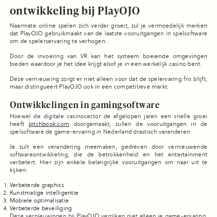
ontwikkeling bij PlayOJO
Naarmate online spelen zich verder groeit, zul je vermoedelijk merken
dat PlayOJO gebruikmaakt van de laatste vooruitgangen in spelsoftware
om de spelerservaring te verhogen.
Door de invoering van VR kan het systeem boeiende omgevingen
bieden waardoor je het idee krijgt alsof je in een werkelijk casino bent.
Deze vernieuwing zorgt er niet alleen voor dat de spelervaring fris blijft,
maar distingueert PlayOJO ook in een competitieve markt.
Ontwikkelingen in gamingsoftware
Hoewel de digitale casinosector de afgelopen jaren een snelle groei
heeft
pitchbook.com
doorgemaakt, zullen de vooruitgangen in de
spelsoftware de game-ervaring in Nederland drastisch veranderen.
Je zult een verandering meemaken, gedreven door vernieuwende
softwareontwikkeling, die de betrokkenheid en het entertainment
verbetert. Hier zijn enkele belangrijke vooruitgangen om naar uit te
kijken:
Verbeterde graphics
Kunstmatige intelligentie
Mobiele optimalisatie
Verbeterde beveiliging
Deze vernieuwingen bij PlayOJO verrijken niet alleen je game-ervaring,