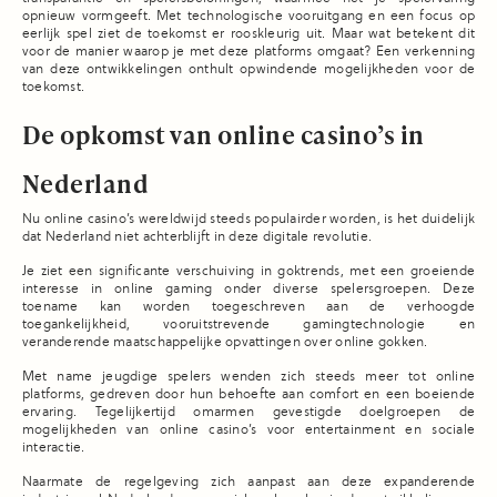
opnieuw vormgeeft. Met technologische vooruitgang en een focus op
eerlijk spel ziet de toekomst er rooskleurig uit. Maar wat betekent dit
voor de manier waarop je met deze platforms omgaat? Een verkenning
van deze ontwikkelingen onthult opwindende mogelijkheden voor de
toekomst.
De opkomst van online casino’s in
Nederland
Nu online casino’s wereldwijd steeds populairder worden, is het duidelijk
dat Nederland niet achterblijft in deze digitale revolutie.
Je ziet een significante verschuiving in goktrends, met een groeiende
interesse in online gaming onder diverse spelersgroepen. Deze
toename kan worden toegeschreven aan de verhoogde
toegankelijkheid, vooruitstrevende gamingtechnologie en
veranderende maatschappelijke opvattingen over online gokken.
Met name jeugdige spelers wenden zich steeds meer tot online
platforms, gedreven door hun behoefte aan comfort en een boeiende
ervaring. Tegelijkertijd omarmen gevestigde doelgroepen de
mogelijkheden van online casino’s voor entertainment en sociale
interactie.
Naarmate de regelgeving zich aanpast aan deze expanderende