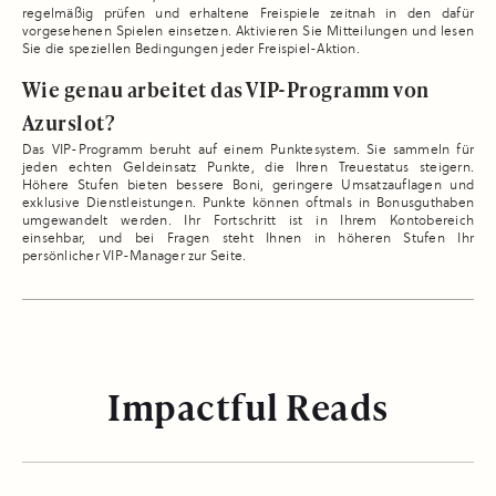
regelmäßig prüfen und erhaltene Freispiele zeitnah in den dafür
vorgesehenen Spielen einsetzen. Aktivieren Sie Mitteilungen und lesen
Sie die speziellen Bedingungen jeder Freispiel-Aktion.
Wie genau arbeitet das VIP-Programm von
Azurslot?
Das VIP-Programm beruht auf einem Punktesystem. Sie sammeln für
jeden echten Geldeinsatz Punkte, die Ihren Treuestatus steigern.
Höhere Stufen bieten bessere Boni, geringere Umsatzauflagen und
exklusive Dienstleistungen. Punkte können oftmals in Bonusguthaben
umgewandelt werden. Ihr Fortschritt ist in Ihrem Kontobereich
einsehbar, und bei Fragen steht Ihnen in höheren Stufen Ihr
persönlicher VIP-Manager zur Seite.
Impactful Reads