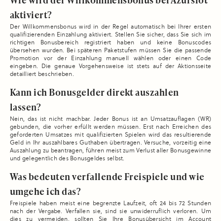
Wie wird der Willkommensbonus bei Azurslot
aktiviert?
Der Willkommensbonus wird in der Regel automatisch bei Ihrer ersten
qualifizierenden Einzahlung aktiviert. Stellen Sie sicher, dass Sie sich im
richtigen Bonusbereich registriert haben und keine Bonuscodes
übersehen wurden. Bei späteren Paketstufen müssen Sie die passende
Promotion vor der Einzahlung manuell wählen oder einen Code
eingeben. Die genaue Vorgehensweise ist stets auf der Aktionsseite
detailliert beschrieben.
Kann ich Bonusgelder direkt auszahlen
lassen?
Nein, das ist nicht machbar. Jeder Bonus ist an Umsatzauflagen (WR)
gebunden, die vorher erfüllt werden müssen. Erst nach Erreichen des
geforderten Umsatzes mit qualifizierten Spielen wird das resultierende
Geld in Ihr auszahlbares Guthaben übertragen. Versuche, vorzeitig eine
Auszahlung zu beantragen, führen meist zum Verlust aller Bonusgewinne
und gelegentlich des Bonusgeldes selbst.
Was bedeuten verfallende Freispiele und wie
umgehe ich das?
Freispiele haben meist eine begrenzte Laufzeit, oft 24 bis 72 Stunden
nach der Vergabe. Verfallen sie, sind sie unwiderruflich verloren. Um
dies zu vermeiden, sollten Sie Ihre Bonusübersicht im Account