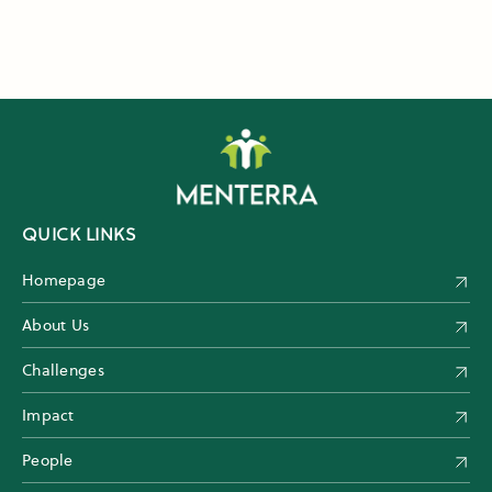
QUICK LINKS
Homepage
About Us
Challenges
Impact
People