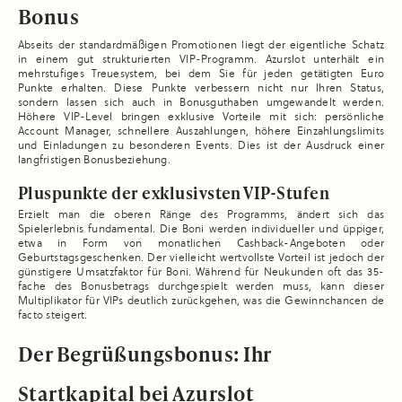
Bonus
Abseits der standardmäßigen Promotionen liegt der eigentliche Schatz
in einem gut strukturierten VIP-Programm. Azurslot unterhält ein
mehrstufiges Treuesystem, bei dem Sie für jeden getätigten Euro
Punkte erhalten. Diese Punkte verbessern nicht nur Ihren Status,
sondern lassen sich auch in Bonusguthaben umgewandelt werden.
Höhere VIP-Level bringen exklusive Vorteile mit sich: persönliche
Account Manager, schnellere Auszahlungen, höhere Einzahlungslimits
und Einladungen zu besonderen Events. Dies ist der Ausdruck einer
langfristigen Bonusbeziehung.
Pluspunkte der exklusivsten VIP-Stufen
Erzielt man die oberen Ränge des Programms, ändert sich das
Spielerlebnis fundamental. Die Boni werden individueller und üppiger,
etwa in Form von monatlichen Cashback-Angeboten oder
Geburtstagsgeschenken. Der vielleicht wertvollste Vorteil ist jedoch der
günstigere Umsatzfaktor für Boni. Während für Neukunden oft das 35-
fache des Bonusbetrags durchgespielt werden muss, kann dieser
Multiplikator für VIPs deutlich zurückgehen, was die Gewinnchancen de
facto steigert.
Der Begrüßungsbonus: Ihr
Startkapital bei Azurslot