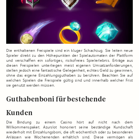
Die enthaltenen Freispiele sind ein kluger Schachzug. Sie leiten neue
Spieler direkt zu den Höhepunkten der Spielautomaten der Plattform
und verschaffen ein sofortiges, risikofreies Spielerlebnis. Erträge aus
diesen Freispielen unterliegen meist eigenen Umsatzanforderungen,
stellen jedoch eine fantastische Gelegenheit, echtes Geld zu gewinnen,
ohne das eigene Einzahlungsguthaben zu berühren. Beachten Sie auf
welchen Spielen die Freispiele gültig sind und innerhalb welcher Frist
sie genutzt werden müssen.
Guthabenboni für bestehende
Kunden
Die Bindung zu einem Casino hört auf nicht nach dem
Willkommenspaket. Azurslot honoriert seine beständige Kundschaft
wiederholt mit Einzahlungsboni, die oft wöchentlich oder zu besonderen
Anlässen wie Wochenenden erhältlich sind. Diese vermögen als