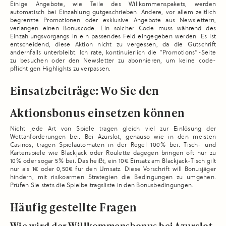
Einige Angebote, wie Teile des Willkommenspakets, werden
automatisch bei Einzahlung gutgeschrieben. Andere, vor allem zeitlich
begrenzte Promotionen oder exklusive Angebote aus Newslettern,
verlangen einen Bonuscode. Ein solcher Code muss während des
Einzahlungsvorgangs in ein passendes Feld eingegeben werden. Es ist
entscheidend, diese Aktion nicht zu vergessen, da die Gutschrift
andernfalls unterbleibt. Ich rate, kontinuierlich die “Promotions”-Seite
zu besuchen oder den Newsletter zu abonnieren, um keine code-
pflichtigen Highlights zu verpassen.
Einsatzbeiträge: Wo Sie den
Aktionsbonus einsetzen können
Nicht jede Art von Spiele tragen gleich viel zur Einlösung der
Wettanforderungen bei. Bei Azurslot, genauso wie in den meisten
Casinos, tragen Spielautomaten in der Regel 100% bei. Tisch- und
Kartenspiele wie Blackjack oder Roulette dagegen bringen oft nur zu
10% oder sogar 5% bei. Das heißt, ein 10€ Einsatz am Blackjack-Tisch gilt
nur als 1€ oder 0,50€ für den Umsatz. Diese Vorschrift will Bonusjäger
hindern, mit risikoarmen Strategien die Bedingungen zu umgehen.
Prüfen Sie stets die Spielbeitragsliste in den Bonusbedingungen.
Häufig gestellte Fragen