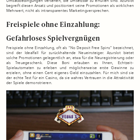
Umsatzbedingungen versehen, die umsetzbar zu erfüllen sind. Azurslot
begreift diesen Ansatz und positioniert seine Promotionen als wirklichen
Mehrwert, nicht als intransparentes Marketingversprechen.
Freispiele ohne Einzahlung:
Gefahrloses Spielvergnügen
Freispiele ohne Einzahlung, oft als “No Deposit Free Spins” bezeichnet,
sind der Idealfall für zurückhaltende Neueinsteiger. Azurslot bietet
solche Promotionen gelegentlich an, etwa für die Neuregistrierung oder
als Treuegeschenk. Diese Boni erlauben es Ihnen, Echtzeit-
Spielautomaten zu erleben und möglicherweise erste Gewinne zu
erzielen, ohne einen Cent eigenes Geld einzuzahlen. Für mich sind sie
der echte Test für ein Casino, da sie wahres Vertrauen in die Attraktivität
der Spiele demonstrieren.