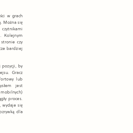
ości w grach
ą. Można się
 czytnikami
. Kolejnym
stronie czy
cze bardziej
 pozycji, by
ejsu. Gracz
fortowy lub
ysłem jest
 mobilnych)
ągły proces.
, wydaje się
ozrywką dla