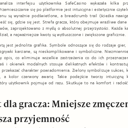
naliza interfejsu użytkownika SafeCasino wykazała kilka pr
Przemieszczanie się po platformie jest intuicyjna i estetycznie czyte
enu są wyraźnie podświetlone, a breadcrumb trail (ścieżka nawigac
eźć się, gdzie się jest. Strefa gracza, który obejmuje wrażliwe dane
ewów, zaprojektowano z myślą o absolutnej przejrzystości. Każda 
ział, a najważniejsze kwoty są wytłuszczone i zwiększone graficznie.
etą jest jednolita grafika. Symbole odnoszące się do rodzaje gier,
ozgrywki karciane, są nieskomplikowane i symboliczne. Niezmienni
y opis, co eliminuje wszelkie zastrzeżenia co do ich przeznacze
ń i okienek modalnych stosuje delikatnych efektów i kontrastuj
 przekazać charakter powiadomienia. Zielony symbolizuje sukces, k
e, a kolor czerwony awarię. Takie podejście tworzy intuicyjną 
który użytkownik pojmuje od razu. Skutkuje to na komfort i radoś
t dla gracza: Mniejsze zmęczen
sza przyjemność