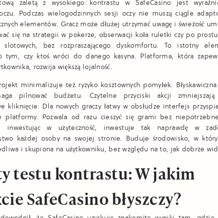
tową zaletą z wysokiego kontrastu w SafeCasino jest wyraźn
oczu. Podczas wielogodzinnych sesji oczy nie muszą ciągle adapt
znych elementów. Gracz może dłużej utrzymać uwagę i świeżość umy
ać się na strategii w pokerze, obserwacji koła ruletki czy po prostu
 slotowych, bez rozpraszającego dyskomfortu. To istotny ele
o tym, czy ktoś wróci do danego kasyna. Platforma, która zapewn
tkownika, rozwija większą lojalność.
projekt minimalizuje też ryzyko kosztownych pomyłek. Błyskawiczna
aga pilnować budżetu. Czytelne przyciski akcji zmniejszają
 kliknięcie. Dla nowych graczy łatwy w obsłudze interfejs przyspi
 platformy. Pozwala od razu cieszyć się grami bez niepotrzebnej 
o, inwestując w użyteczność, inwestuje tak naprawdę w zad
stwo każdej osoby na swojej stronie. Buduje środowisko, w któr
edliwa i skupiona na użytkowniku, bez względu na to, jak dobrze wid
ty testu kontrastu: W jakim
cie SafeCasino błyszczy?