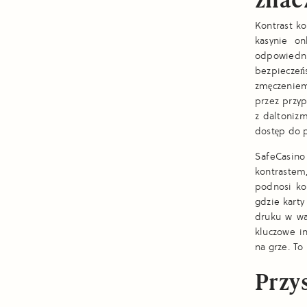
znac
Kontrast ko
kasynie on
odpowiedni 
bezpieczeń
zmęczeniem
przez przy
z daltoniz
dostęp do p
SafeCasino 
kontraste
podnosi ko
gdzie kart
druku w wa
kluczowe in
na grze. To
Przy