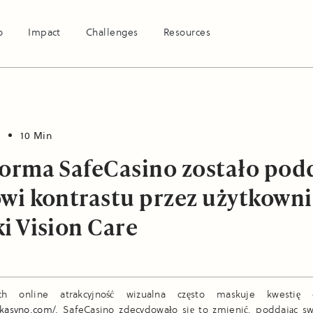
o
Impact
Challenges
Resources
10 Min
forma SafeCasino zostało po
owi kontrastu przez użytkowni
i Vision Care
h online atrakcyjność wizualna często maskuje kwestię d
ekasyno.com/
. SafeCasino zdecydowało się to zmienić, poddając swó