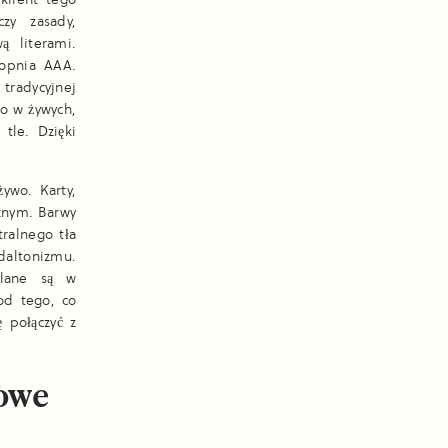
klient tego
zy zasady,
ą literami.
topnia AAA.
 tradycyjnej
no w żywych,
tle. Dzięki
żywo. Karty,
cznym. Barwy
tralnego tła
daltonizmu.
tlane są w
od tego, co
 połączyć z
owe