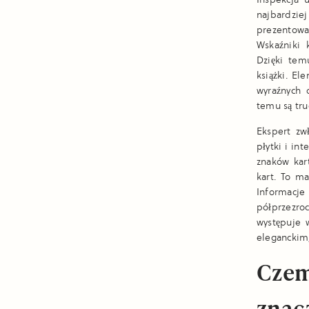
Inspekcja 
najbardzi
prezentowa
Wskaźniki 
Dzięki temu
książki. El
wyraźnych 
temu są tru
Ekspert zwł
płytki i in
znaków kart
kart. To m
Informacj
półprzezro
występuje 
eleganckim
Czem