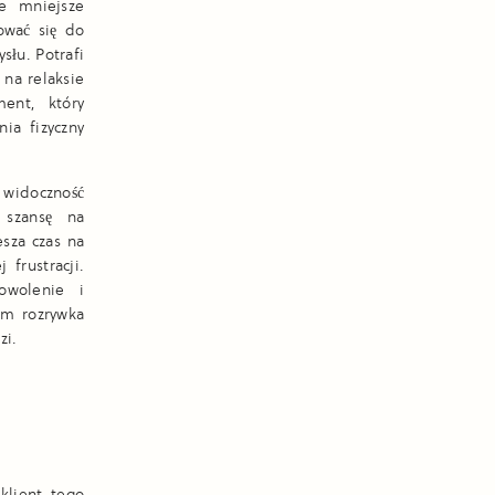
ie mniejsze
ować się do
słu. Potrafi
 na relaksie
ment, który
ia fizyczny
 widoczność
 szansę na
esza czas na
frustracji.
owolenie i
ym rozrywka
zi.