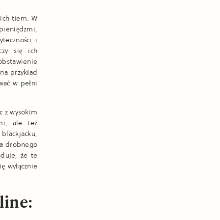
 ich tłem. W
pieniędzmi,
yteczności i
czy się ich
obstawienie
na przykład
wać w pełni
ąc z wysokim
i, ale też
blackjacku,
ia drobnego
duje, że te
ię wyłącznie
line: