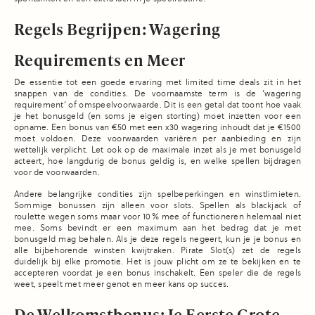
Regels Begrijpen: Wagering
Requirements en Meer
De essentie tot een goede ervaring met limited time deals zit in het
snappen van de condities. De voornaamste term is de ‘wagering
requirement’ of omspeelvoorwaarde. Dit is een getal dat toont hoe vaak
je het bonusgeld (en soms je eigen storting) moet inzetten voor een
opname. Een bonus van €50 met een x30 wagering inhoudt dat je €1500
moet voldoen. Deze voorwaarden variëren per aanbieding en zijn
wettelijk verplicht. Let ook op de maximale inzet als je met bonusgeld
acteert, hoe langdurig de bonus geldig is, en welke spellen bijdragen
voor de voorwaarden.
Andere belangrijke condities zijn spelbeperkingen en winstlimieten.
Sommige bonussen zijn alleen voor slots. Spellen als blackjack of
roulette wegen soms maar voor 10% mee of functioneren helemaal niet
mee. Soms bevindt er een maximum aan het bedrag dat je met
bonusgeld mag behalen. Als je deze regels negeert, kun je je bonus en
alle bijbehorende winsten kwijtraken. Pirate Slot(s) zet de regels
duidelijk bij elke promotie. Het is jouw plicht om ze te bekijken en te
accepteren voordat je een bonus inschakelt. Een speler die de regels
weet, speelt met meer genot en meer kans op succes.