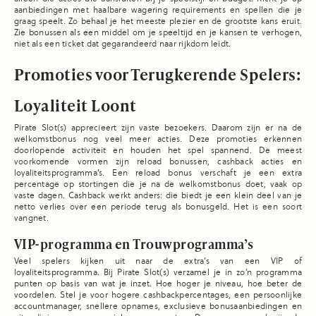
aanbiedingen met haalbare wagering requirements en spellen die je
graag speelt. Zo behaal je het meeste plezier en de grootste kans eruit.
Zie bonussen als een middel om je speeltijd en je kansen te verhogen,
niet als een ticket dat gegarandeerd naar rijkdom leidt.
Promoties voor Terugkerende Spelers:
Loyaliteit Loont
Pirate Slot(s) apprecieert zijn vaste bezoekers. Daarom zijn er na de
welkomstbonus nog veel meer acties. Deze promoties erkennen
doorlopende activiteit en houden het spel spannend. De meest
voorkomende vormen zijn reload bonussen, cashback acties en
loyaliteitsprogramma’s. Een reload bonus verschaft je een extra
percentage op stortingen die je na de welkomstbonus doet, vaak op
vaste dagen. Cashback werkt anders: die biedt je een klein deel van je
netto verlies over een periode terug als bonusgeld. Het is een soort
vangnet.
VIP-programma en Trouwprogramma’s
Veel spelers kijken uit naar de extra’s van een VIP of
loyaliteitsprogramma. Bij Pirate Slot(s) verzamel je in zo’n programma
punten op basis van wat je inzet. Hoe hoger je niveau, hoe beter de
voordelen. Stel je voor hogere cashbackpercentages, een persoonlijke
accountmanager, snellere opnames, exclusieve bonusaanbiedingen en