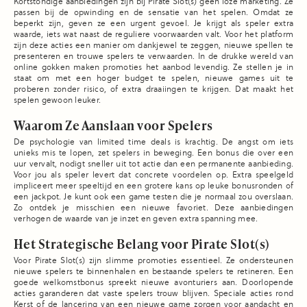
Kortstondige aanbiedingen zijn bij Pirate Slot(s) geen loze marketing. Ze
passen bij de opwinding en de sensatie van het spelen. Omdat ze
beperkt zijn, geven ze een urgent gevoel. Je krijgt als speler extra
waarde, iets wat naast de reguliere voorwaarden valt. Voor het platform
zijn deze acties een manier om dankjewel te zeggen, nieuwe spellen te
presenteren en trouwe spelers te verwaarden. In de drukke wereld van
online gokken maken promoties het aanbod levendig. Ze stellen je in
staat om met een hoger budget te spelen, nieuwe games uit te
proberen zonder risico, of extra draaiingen te krijgen. Dat maakt het
spelen gewoon leuker.
Waarom Ze Aanslaan voor Spelers
De psychologie van limited time deals is krachtig. De angst om iets
unieks mis te lopen, zet spelers in beweging. Een bonus die over een
uur vervalt, nodigt sneller uit tot actie dan een permanente aanbieding.
Voor jou als speler levert dat concrete voordelen op. Extra speelgeld
impliceert meer speeltijd en een grotere kans op leuke bonusronden of
een jackpot. Je kunt ook een game testen die je normaal zou overslaan.
Zo ontdek je misschien een nieuwe favoriet. Deze aanbiedingen
verhogen de waarde van je inzet en geven extra spanning mee.
Het Strategische Belang voor Pirate Slot(s)
Voor Pirate Slot(s) zijn slimme promoties essentieel. Ze ondersteunen
nieuwe spelers te binnenhalen en bestaande spelers te retineren. Een
goede welkomstbonus spreekt nieuwe avonturiers aan. Doorlopende
acties garanderen dat vaste spelers trouw blijven. Speciale acties rond
Kerst of de lancering van een nieuwe game zorgen voor aandacht en