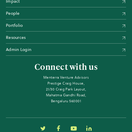
Impact
People
Portfolio
Resources
Admin Login
Connect with us
Menterra Venture Advisors
Prestige Craig House,
21/30 Craig Park Layout,
Mahatma Gandhi Road,
Bengaluru 560001