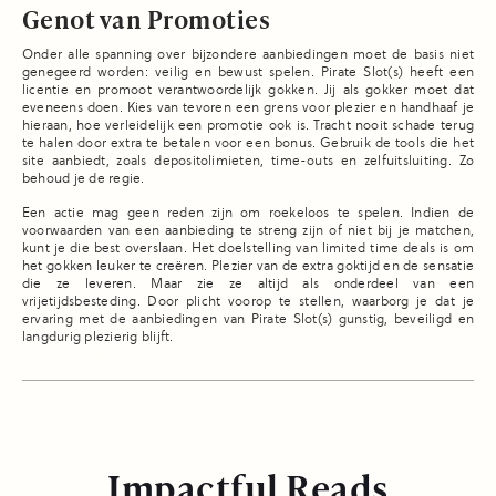
Genot van Promoties
Onder alle spanning over bijzondere aanbiedingen moet de basis niet
genegeerd worden: veilig en bewust spelen. Pirate Slot(s) heeft een
licentie en promoot verantwoordelijk gokken. Jij als gokker moet dat
eveneens doen. Kies van tevoren een grens voor plezier en handhaaf je
hieraan, hoe verleidelijk een promotie ook is. Tracht nooit schade terug
te halen door extra te betalen voor een bonus. Gebruik de tools die het
site aanbiedt, zoals depositolimieten, time-outs en zelfuitsluiting. Zo
behoud je de regie.
Een actie mag geen reden zijn om roekeloos te spelen. Indien de
voorwaarden van een aanbieding te streng zijn of niet bij je matchen,
kunt je die best overslaan. Het doelstelling van limited time deals is om
het gokken leuker te creëren. Plezier van de extra goktijd en de sensatie
die ze leveren. Maar zie ze altijd als onderdeel van een
vrijetijdsbesteding. Door plicht voorop te stellen, waarborg je dat je
ervaring met de aanbiedingen van Pirate Slot(s) gunstig, beveiligd en
langdurig plezierig blijft.
Impactful Reads