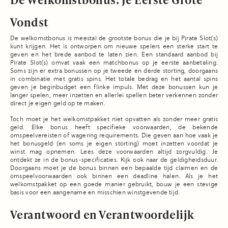
De Welkomstbonus: Je Eerste Grote
Vondst
De welkomstbonus is meestal de grootste bonus die je bij Pirate Slot(s)
kunt krijgen. Het is ontworpen om nieuwe spelers een sterke start te
geven en het brede aanbod te laten zien. Een standaard aanbod bij
Pirate Slot(s) omvat vaak een matchbonus op je eerste aanbetaling.
Soms zijn er extra bonussen op je tweede en derde storting, doorgaans
in combinatie met gratis spins. Het totale bedrag en het aantal spins
geven je beginbudget een flinke impuls. Met deze bonussen kun je
langer spelen, meer inzetten en allerlei spellen beter verkennen zonder
direct je eigen geld op te maken.
Toch moet je het welkomstpakket niet opvatten als zonder meer gratis
geld. Elke bonus heeft specifieke voorwaarden, de bekende
omspeelvereisten of wagering requirements. Die geven aan hoe vaak je
het bonusgeld (en soms je eigen storting) moet inzetten voordat je
winst mag opnemen. Lees deze voorwaarden altijd zorgvuldig. Je
ontdekt ze in de bonus-specificaties. Kijk ook naar de geldigheidsduur.
Doorgaans moet je de bonus binnen een bepaalde tijd claimen en de
omspeelvoorwaarden ook binnen een deadline halen. Als je het
welkomstpakket op een goede manier gebruikt, bouw je een stevige
basis voor een aangename en misschien winstgevende tijd.
Verantwoord en Verantwoordelijk