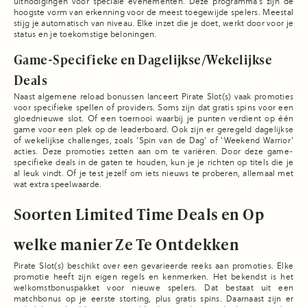
uitnodigingen voor speciale evenementen. Deze programma’s zijn de
hoogste vorm van erkenning voor de meest toegewijde spelers. Meestal
stijg je automatisch van niveau. Elke inzet die je doet, werkt door voor je
status en je toekomstige beloningen.
Game-Specifieke en Dagelijkse/Wekelijkse
Deals
Naast algemene reload bonussen lanceert Pirate Slot(s) vaak promoties
voor specifieke spellen of providers. Soms zijn dat gratis spins voor een
gloednieuwe slot. Of een toernooi waarbij je punten verdient op één
game voor een plek op de leaderboard. Ook zijn er geregeld dagelijkse
of wekelijkse challenges, zoals ‘Spin van de Dag’ of ‘Weekend Warrior’
acties. Deze promoties zetten aan om te variëren. Door deze game-
specifieke deals in de gaten te houden, kun je je richten op titels die je
al leuk vindt. Of je test jezelf om iets nieuws te proberen, allemaal met
wat extra speelwaarde.
Soorten Limited Time Deals en Op
welke manier Ze Te Ontdekken
Pirate Slot(s) beschikt over een gevarieerde reeks aan promoties. Elke
promotie heeft zijn eigen regels en kenmerken. Het bekendst is het
welkomstbonuspakket voor nieuwe spelers. Dat bestaat uit een
matchbonus op je eerste storting, plus gratis spins. Daarnaast zijn er