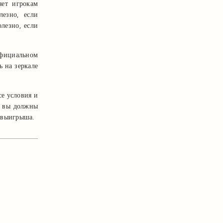
яет игрокам
лезно, если
лезно, если
 официальном
ь на зеркале
се условия и
о вы должны
ы выигрыша.