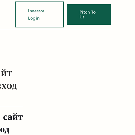
Investor
Pitch To
Us
Login
айт
вход
сайт
ход