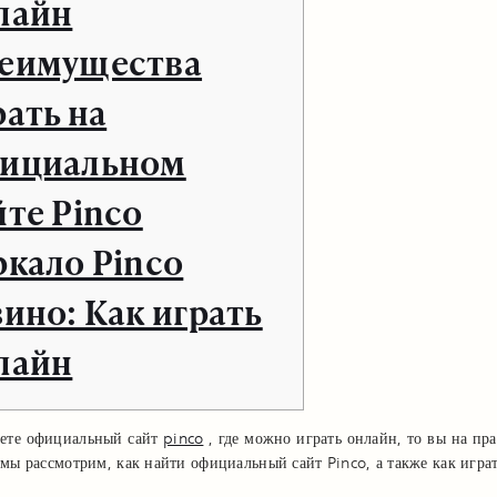
лайн
еимущества
рать на
ициальном
йте Pinco
ркало Pinco
зино: Как играть
лайн
ете официальный сайт
pinco
, где можно играть онлайн, то вы на пр
 мы рассмотрим, как найти официальный сайт Pinco, а также как играт