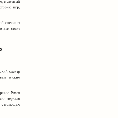
од в личный
сторию игр,
обеспечивая
о вам стоит
ь
окий спектр
 вам нужно
еркало Pinco
то зеркало
но с помощью