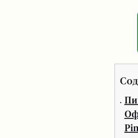
Со
Пи
Оф
Pi