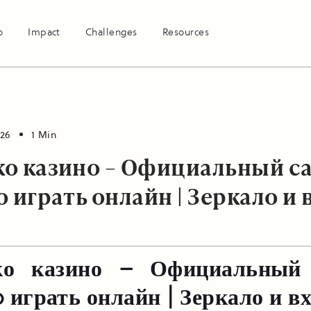
o
Impact
Challenges
Resources
026
1 Min
о казино – Официальный с
o играть онлайн | Зеркало и 
ко казино – Официальный 
o играть онлайн | Зеркало и в