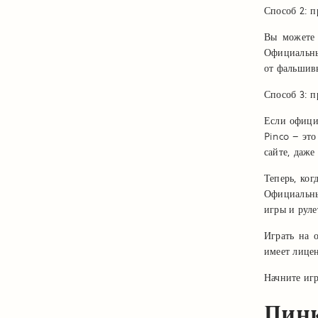
Способ 2: п
Вы можете 
Официальны
от фальшив
Способ 3: п
Если официа
Pinco – это
сайте, даже
Теперь, ког
Официальны
игры и руле
Играть на 
имеет лице
Начните игр
Пинк