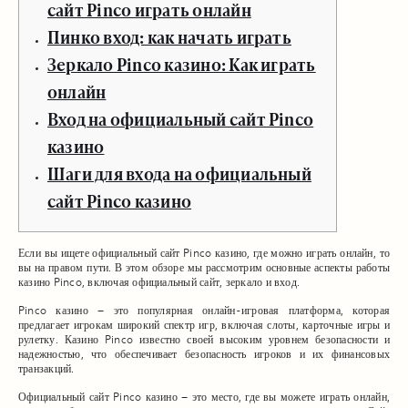
сайт Pinco играть онлайн
Пинко вход: как начать играть
Зеркало Pinco казино: Как играть
онлайн
Вход на официальный сайт Pinco
казино
Шаги для входа на официальный
сайт Pinco казино
Если вы ищете официальный сайт Pinco казино, где можно играть онлайн, то
вы на правом пути. В этом обзоре мы рассмотрим основные аспекты работы
казино Pinco, включая официальный сайт, зеркало и вход.
Pinco казино – это популярная онлайн-игровая платформа, которая
предлагает игрокам широкий спектр игр, включая слоты, карточные игры и
рулетку. Казино Pinco известно своей высоким уровнем безопасности и
надежностью, что обеспечивает безопасность игроков и их финансовых
транзакций.
Официальный сайт Pinco казино – это место, где вы можете играть онлайн,