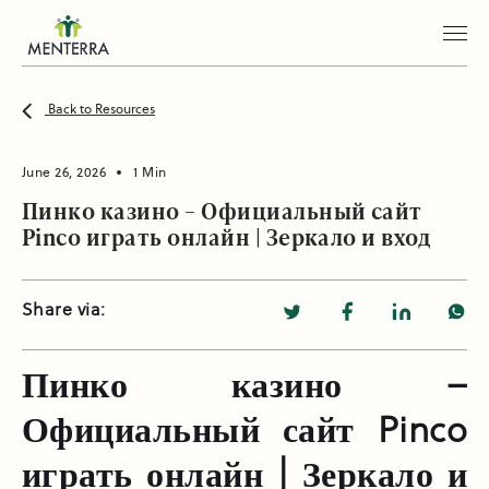
Back to Resources
June 26, 2026
1 Min
Пинко казино – Официальный сайт
Pinco играть онлайн | Зеркало и вход
Share via:
Пинко казино –
Официальный сайт Pinco
играть онлайн | Зеркало и