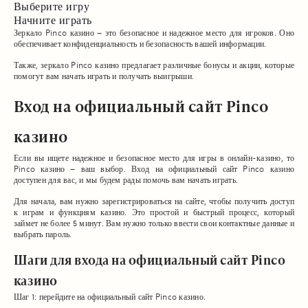
Выберите игру
Начните играть
Зеркало Pinco казино – это безопасное и надежное место для игроков. Оно
обеспечивает конфиденциальность и безопасность вашей информации.
Также, зеркало Pinco казино предлагает различные бонусы и акции, которые
помогут вам начать играть и получать выигрыши.
Вход на официальный сайт Pinco
казино
Если вы ищете надежное и безопасное место для игры в онлайн-казино, то
Pinco казино – ваш выбор. Вход на официальный сайт Pinco казино
доступен для вас, и мы будем рады помочь вам начать играть.
Для начала, вам нужно зарегистрироваться на сайте, чтобы получить доступ
к играм и функциям казино. Это простой и быстрый процесс, который
займет не более 5 минут. Вам нужно только ввести свои контактные данные и
выбрать пароль.
Шаги для входа на официальный сайт Pinco
казино
Шаг 1: перейдите на официальный сайт Pinco казино.