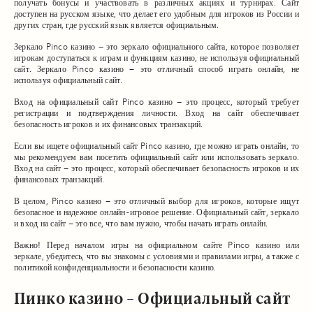
получать бонусы и участвовать в различных акциях и турнирах. Сайт
доступен на русском языке, что делает его удобным для игроков из России и
других стран, где русский язык является официальным.
Зеркало Pinco казино – это зеркало официального сайта, которое позволяет
игрокам доступаться к играм и функциям казино, не используя официальный
сайт. Зеркало Pinco казино – это отличный способ играть онлайн, не
используя официальный сайт.
Вход на официальный сайт Pinco казино – это процесс, который требует
регистрации и подтверждения личности. Вход на сайт обеспечивает
безопасность игроков и их финансовых транзакций.
Если вы ищете официальный сайт Pinco казино, где можно играть онлайн, то
мы рекомендуем вам посетить официальный сайт или использовать зеркало.
Вход на сайт – это процесс, который обеспечивает безопасность игроков и их
финансовых транзакций.
В целом, Pinco казино – это отличный выбор для игроков, которые ищут
безопасное и надежное онлайн-игровое решение. Официальный сайт, зеркало
и вход на сайт – это все, что вам нужно, чтобы начать играть онлайн.
Важно! Перед началом игры на официальном сайте Pinco казино или
зеркале, убедитесь, что вы знакомы с условиями и правилами игры, а также с
политикой конфиденциальности и безопасности казино.
Пинко казино – Официальный сайт