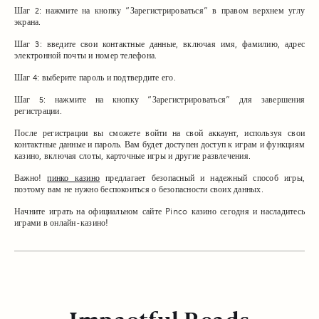
Шаг 2: нажмите на кнопку “Зарегистрироваться” в правом верхнем углу
экрана.
Шаг 3: введите свои контактные данные, включая имя, фамилию, адрес
электронной почты и номер телефона.
Шаг 4: выберите пароль и подтвердите его.
Шаг 5: нажмите на кнопку “Зарегистрироваться” для завершения
регистрации.
После регистрации вы сможете войти на свой аккаунт, используя свои
контактные данные и пароль. Вам будет доступен доступ к играм и функциям
казино, включая слоты, карточные игры и другие развлечения.
Важно!
пинко казино
предлагает безопасный и надежный способ игры,
поэтому вам не нужно беспокоиться о безопасности своих данных.
Начните играть на официальном сайте Pinco казино сегодня и насладитесь
играми в онлайн-казино!