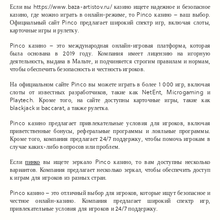
Если вы https://www.baza-artistov.ru/ казино ищете надежное и безопасное
казино, где можно играть в онлайн-режиме, то Pinco казино – ваш выбор.
Официальный сайт Pinco предлагает широкий спектр игр, включая слоты,
карточные игры и рулетку.
Pinco казино – это международная онлайн-игровая платформа, которая
была основана в 2019 году. Компания имеет лицензию на игорную
деятельность, выдана в Мальте, и подчиняется строгим правилам и нормам,
чтобы обеспечить безопасность и честность игроков.
На официальном сайте Pinco вы можете играть в более 1 000 игр, включая
слоты от известных разработчиков, такие как NetEnt, Microgaming и
Playtech. Кроме того, на сайте доступны карточные игры, такие как
blackjack и baccarat, а также рулетка.
Pinco казино предлагает привлекательные условия для игроков, включая
приветственные бонусы, реферальные программы и лояльные программы.
Кроме того, компания предлагает 24/7 поддержку, чтобы помочь игрокам в
случае каких-либо вопросов или проблем.
Если
пинко
вы ищете зеркало Pinco казино, то вам доступны несколько
вариантов. Компания предлагает несколько зеркал, чтобы обеспечить доступ
к играм для игроков из разных стран.
Pinco казино – это отличный выбор для игроков, которые ищут безопасное и
честное онлайн-казино. Компания предлагает широкий спектр игр,
привлекательные условия для игроков и 24/7 поддержку.