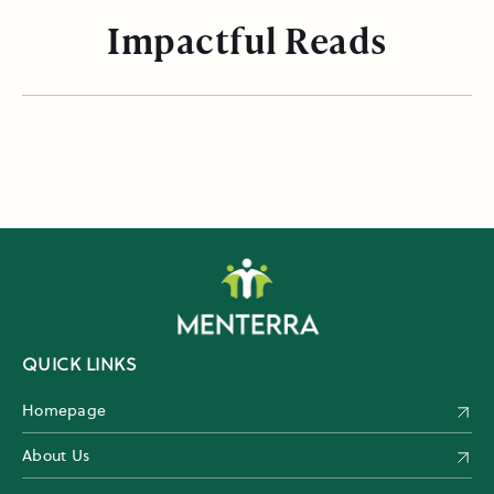
Impactful Reads
QUICK LINKS
Homepage
About Us