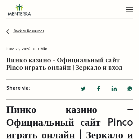
Back to Resources
June 25, 2026
1 Min
Пинко казино – Официальный сайт
Pinco играть онлайн | Зеркало и вход
Share via:
Пинко казино –
Официальный сайт Pinco
играть онлайн | Зеркало и