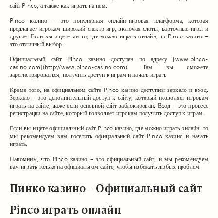
сайт Pinco, а также как играть на нем.
Pinco казино – это популярная онлайн-игровая платформа, которая
предлагает игрокам широкий спектр игр, включая слоты, карточные игры и
другие. Если вы ищете место, где можно играть онлайн, то Pinco казино –
это отличный выбор.
Официальный сайт Pinco казино доступен по адресу [www.pinco-
casino.com](http://www.pinco-casino.com). Там вы сможете
зарегистрироваться, получить доступ к играм и начать играть.
Кроме того, на официальном сайте Pinco казино доступны зеркало и вход.
Зеркало – это дополнительный доступ к сайту, который позволяет игрокам
играть на сайте, даже если основной сайт заблокирован. Вход – это процесс
регистрации на сайте, который позволяет игрокам получить доступ к играм.
Если вы ищете официальный сайт Pinco казино, где можно играть онлайн, то
мы рекомендуем вам посетить официальный сайт Pinco казино и начать
играть.
Напомним, что Pinco казино – это официальный сайт, и мы рекомендуем
вам играть только на официальном сайте, чтобы избежать любых проблем.
Пинко казино – Официальный сайт
Pinco играть онлайн