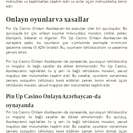
məhsulları və təqdimatları təqdim edir və onlar üçün məhsuldarlıq təmin
edir.
Onlayn oyunlar və xasallar
Pin Up Casino Onlayn Azərbaycan-da populyar olan bir quruluşdur. Bu
quruluşda bir çox onlayn oyunlar mövcuddur, məsələn, slotlar, poker,
blackjack, bakarat və digərləri. Pin Up Casino Onlayn Azərbaycan-da
oynayana qədər, bu oyunların çox cümləsində azınlıqda minimum
qazanma olaraq 10 AZN-lənətdir. Bu, oyunların təhlükəsizliyini və qazanma
şansını artırır.
Pin Up Casino Onlayn Azərbaycan-da oynayanda, quruluşun təhlükəsizliyi
və məşqliyi ilə bağlı xasallar da dikkat etməliyinizdir. Pin Up Casino,
Azərbaycanın təşkilatları ilə iş yeri ilə bağlı təhlükələrə məsələn, yaxud
məşqliyə dair məlumatları təqdim edir. Bu xasallar, oyunların oynanması
zamanı vəziyyətini təhlükəsiz kərək etdikləri zaman təmin etmək üçün
təhlükələrə məsələn, yaxud məşqliyə dair məlumatları təqdim edir.
Pin Up Casino Onlayn Azərbaycan-da
oynayanda
Pin Up Casino Onlayn Azərbaycan-da oynayanda, quruluşun təhlükəsizliyi
və məşqliyi ilə bağlı xasallar da dikkat etməliyinizdir. Bu quruluş,
Azərbaycanın təşkilatları ilə iş yeri ilə bağlı təhlükələrə məsələn, yaxud
məşqliyə dair məlumatları təqdim edir. Bu xasallar, oyunların oynanması
zamanı vəziyyətini təhlükəsiz kərək etdikləri zaman təmin etmək üçün