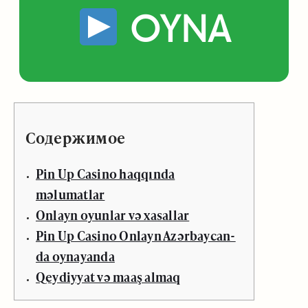
OYNA
Содержимое
Pin Up Casino haqqında
məlumatlar
Onlayn oyunlar və xasallar
Pin Up Casino Onlayn Azərbaycan-
da oynayanda
Qeydiyyat və maaş almaq