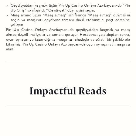
Qeydiyyatdan keçmək üçün Pin Up Casino Onlayn Azərbaycan-də “Pin
Up Giriş” səhifəsində “Qeydiyyat” düyməsini seçin.
Maaş almaq üçün “Maaş almaq” səhifəsində “Maaş almaq” düyməsini
seçin və maaşınızı qeydiyyat zamanı daxil etdiyiniz e-poçt adresine
yollayın.
Pin Up Casino Onlayn Azərbaycan-da qeydiyyatdan keçmək və maaş
almaq dəyərli maliyyələr və zamanı qoruyur. Hesabınızı yaratdıqdan sonra,
oyun oynayın və kazandığınız maaşınızı rahatlıqla və sürətli bir şəkildə ala
bilərsiniz. Pin Up Casino Onlayn Azərbaycan-da oyun oynayın və maaşınızı
alın!
Impactful Reads