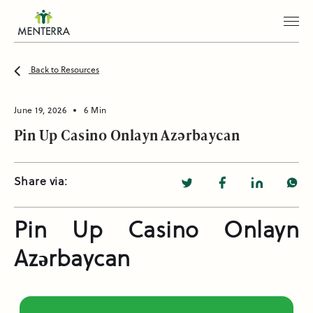
Back to Resources
June 19, 2026
6 Min
Pin Up Casino Onlayn Azərbaycan
Share via:
Pin Up Casino Onlayn
Azərbaycan