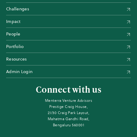
Challenges
Impact
People
Portfolio
Resources
Admin Login
Connect with us
Menterra Venture Advisors
Prestige Craig House,
21/30 Craig Park Layout,
Mahatma Gandhi Road,
Bengaluru 560001