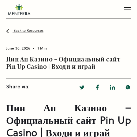
Back to Resources
June 30, 2026
1 Min
Пин Ап Казино – Официальный сайт
Pin Up Casino | Входи и играй
Share via:
Пин Ап Казино –
Официальный сайт Pin Up
Casino | Входи и играй