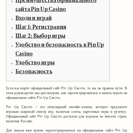
Преимущества официального
сайта Pin Up Casino
Входи и играй
Шаг 1: Регистрация
Шаг 2: Выбор игры
Удобство и безопасность в Pin Up
Casino
Удобство игры
Безопасность
Если вы ищете официальный сайт Pin Up Casino, то вы на правом пути. В
этом руководстве мы рассмотрим, как зарегистрироваться и начать играть на
официальном сайте Pin Up Casino.
Pin Up Casino – это популярный онлайн-казино, которое предлагает
игрокам широкий спектр игр, включая слоты, карточные игры и рулетку.
Официальный сайт Pin Up Casino доступен для игроков из многих стран,
включая Россию.
Для начала вам нужно зарегистрироваться на официальном сайте Pin Up