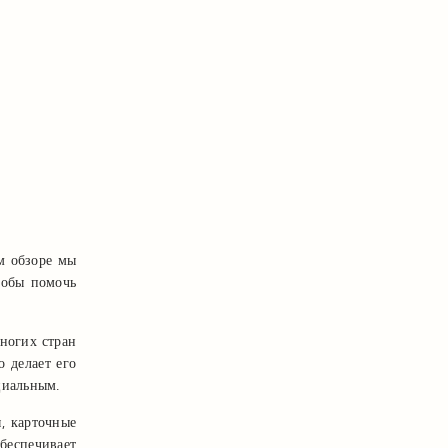
м обзоре мы
тобы помочь
ногих стран
о делает его
циальным.
, карточные
беспечивает