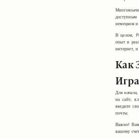
Многоязычн
доступным 
немецком и 
В целом, P
опыт и реа
интернет, и
Как 
Игра
Для начала
на сайт, к
введите св
почты.
Важно! Вам
вашему счет