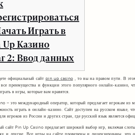
к
регистрироваться
Начать Играть в
n Up Казино
г 2: Ввод данных
ете официальный сайт
pin up casino
, то вы на правом пути. В это
 все преимущества и функции этого популярного онлайн-казино, ч
играть в игры, которые вам нравятся.
ino – это международный оператор, который предлагает игрокам из м
ность играть в онлайн-казино. Сайт доступен на русском языке, чт
ля игроков из России и других стран, где русский язык является офи
й сайт Pin Up Casino предлагает широкий выбор игр, включая слоты
тку и другие. Все игры на сайте проверены и лицензированы, что о