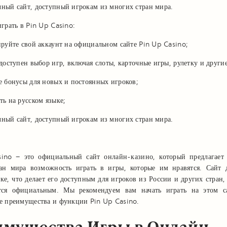
чный сайт, доступный игрокам из многих стран мира.
играть в Pin Up Casino:
ируйте свой аккаунт на официальном сайте Pin Up Casino;
 доступен выбор игр, включая слоты, карточные игры, рулетку и другие
е бонусы для новых и постоянных игроков;
ть на русском языке;
чный сайт, доступный игрокам из многих стран мира.
:
ino – это официальный сайт онлайн-казино, который предлагает
ан мира возможность играть в игры, которые им нравятся. Сайт 
ке, что делает его доступным для игроков из России и других стран,
тся официальным. Мы рекомендуем вам начать играть на этом с
се преимущества и функции Pin Up Casino.