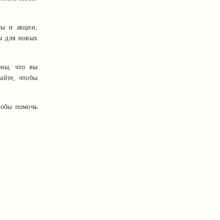
сы и акции,
ы для новых
ены, что вы
айте, чтобы
тобы помочь