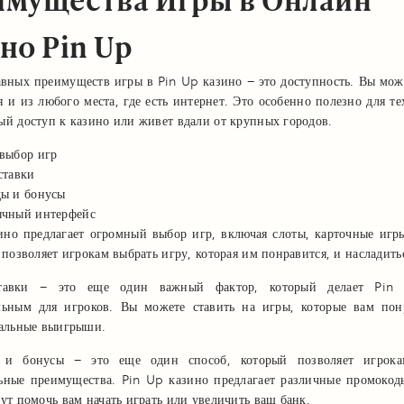
мущества Игры в Онлайн
но Pin Up
авных преимуществ игры в Pin Up казино – это доступность. Вы може
 и из любого места, где есть интернет. Это особенно полезно для те
ый доступ к казино или живет вдали от крупных городов.
выбор игр
ставки
ы и бонусы
чный интерфейс
ино предлагает огромный выбор игр, включая слоты, карточные игры
 позволяет игрокам выбрать игру, которая им понравится, и насладить
тавки – это еще один важный фактор, который делает Pin
льным для игроков. Вы можете ставить на игры, которые вам пон
еальные выигрыши.
 и бонусы – это еще один способ, который позволяет игрока
ьные преимущества. Pin Up казино предлагает различные промокод
ут помочь вам начать играть или увеличить ваш банк.