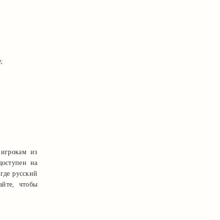
;
 игрокам из
доступен на
 где русский
айте, чтобы