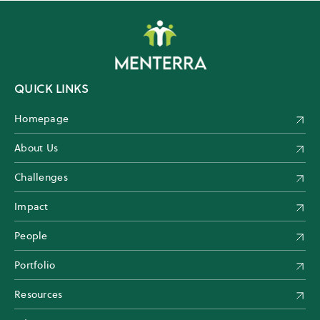
QUICK LINKS
Homepage
About Us
Challenges
Impact
People
Portfolio
Resources