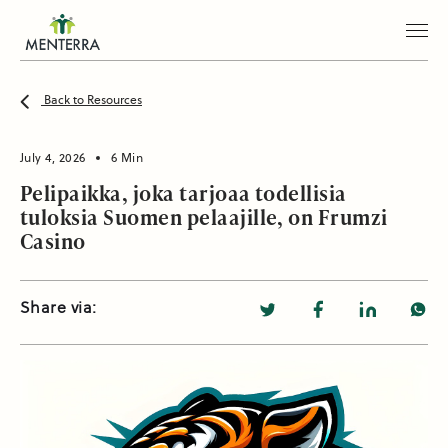
Back to Resources
July 4, 2026
6 Min
Pelipaikka, joka tarjoaa todellisia
tuloksia Suomen pelaajille, on Frumzi
Casino
Share via: