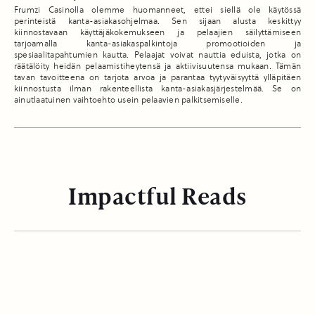
Frumzi Casinolla olemme huomanneet, ettei siellä ole käytössä
perinteistä kanta-asiakasohjelmaa. Sen sijaan alusta keskittyy
kiinnostavaan käyttäjäkokemukseen ja pelaajien säilyttämiseen
tarjoamalla kanta-asiakaspalkintoja promootioiden ja
spesiaalitapahtumien kautta. Pelaajat voivat nauttia eduista, jotka on
räätälöity heidän pelaamistiheytensä ja aktiivisuutensa mukaan. Tämän
tavan tavoitteena on tarjota arvoa ja parantaa tyytyväisyyttä ylläpitäen
kiinnostusta ilman rakenteellista kanta-asiakasjärjestelmää. Se on
ainutlaatuinen vaihtoehto usein pelaavien palkitsemiselle.
Impactful Reads