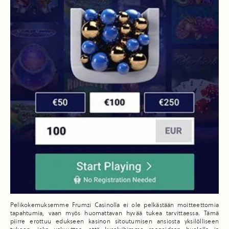
Pelikokemuksemme Frumzi Casinolla ei ole pelkästään moitteettomia
tapahtumia, vaan myös huomattavan hyvää tukea tarvittaessa. Tämä
piirre erottuu edukseen kasinon sitoutumisen ansiosta yksilölliseen